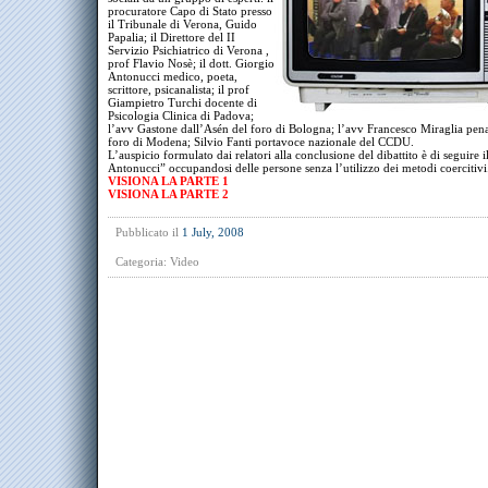
procuratore Capo di Stato presso
il Tribunale di Verona, Guido
Papalia; il Direttore del II
Servizio Psichiatrico di Verona ,
prof Flavio Nosè; il dott. Giorgio
Antonucci medico, poeta,
scrittore, psicanalista; il prof
Giampietro Turchi docente di
Psicologia Clinica di Padova;
l’avv Gastone dall’Asén del foro di Bologna; l’avv Francesco Miraglia penal
foro di Modena; Silvio Fanti portavoce nazionale del CCDU.
L’auspicio formulato dai relatori alla conclusione del dibattito è di seguire 
Antonucci” occupandosi delle persone senza l’utilizzo dei metodi coercitivi
VISIONA LA PARTE 1
VISIONA LA PARTE 2
Pubblicato il
1 July, 2008
Categoria:
Video