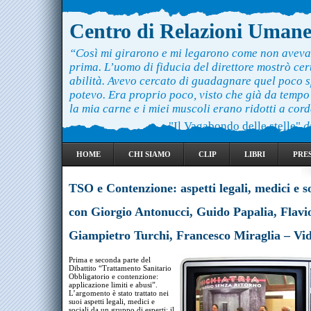
Centro di Relazioni Uman
“Così mi girarono e mi legarono come non aveva
prima. L’uomo di fiducia del direttore mostrò ce
abilità. Avevo cercato di guadagnare quel poco 
potevo. Era proprio poco, visto che già da temp
la mia carne e i miei muscoli erano ridotti a cord
"Il Vagabondo delle stelle"
d
HOME
CHI SIAMO
CLIP
LIBRI
PRE
TSO e Contenzione: aspetti legali, medici e so
con Giorgio Antonucci, Guido Papalia, Flavi
Giampietro Turchi, Francesco Miraglia – Vi
Prima e seconda parte del
Dibattito “Trattamento Sanitario
Obbligatorio e contenzione:
applicazione limiti e abusi”.
L’argomento è stato trattato nei
suoi aspetti legali, medici e
sociali da un gruppo di esperti: il