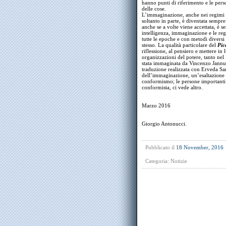
hanno punti di riferimento e le perso
delle cose.
L’immaginazione, anche nei regimi p
soltanto in parte, è diventata sempre
anche se a volte viene accettata, è s
intelligenza, immaginazione e le rego
tutte le epoche e con metodi diversi 
stesso. La qualità particolare del
Pic
riflessione, al pensiero e mettere in
organizzazioni del potere, tanto n
stata immaginata da Vincenzo Jannuzz
traduzione realizzata con Erveda Sans
dell’immaginazione, un’esaltazione 
conformismo; le persone importanti 
conformista, ci vede altro.
Marzo 2016
Giorgio Antonucci.
Pubblicato il
18 November, 2016
Categoria:
Notizie