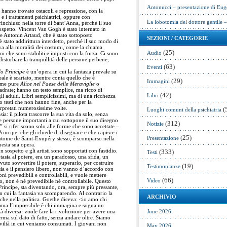
Antonucci – presentazione di Eug
ca hanno trovato ostacoli e repressione, con la
e i trattamenti psichiatrici, oppure con
La lobotomia del dottore gentile 
rinchiuso nella torre di Sant’Anna, perché il suo
ospetto. Vincent Van Gogh è stato internato in
Antonin Artaud, che è stato sottoposto
SEZIONI / CATEGORIE
è stato addirittura interdetto, perché il suo modo di
va alla moralità dei costumi, come la chiama
(25)
Audio
i che sono stabiliti e imposti con la forza. Ci sono
sturbare la tranquillità delle persone perbene,
(63)
Eventi
lo Principe
è un’opera in cui la fantasia prevale su
 reale è scartato, mentre conta quello che è
(29)
Immagini
ome pure
Alice nel Paese delle Meraviglie
o
adrate; hanno un testo semplice, ma ricco di
(42)
Libri
gli adulti. Libri semplicissimi, ma di una ricchezza
no testi che non hanno fine, anche per la
terpretati numerosissime volte.
(
Luoghi comuni della psichiatria
sia: il pilota trascorre la sua vita da solo, senza
e persone importanti a cui sottopone il suo disegno
(312)
Notizie
 si riferiscono solo alle forme che sono accettate –
Principe, che gli chiede di disegnare e che capisce i
(25)
Presentazione
, Antoine de Saint-Exupéry stesso, è scomparso nella
uesta sua opera.
 sospetto e gli artisti sono sopportati con fastidio.
(333)
Testi
tasia al potere, era un paradosso, una sfida, un
uto sovvertire il potere, superarlo, per costruire
(19)
Testimonianze
sia e il pensiero libero, non vanno d’accordo con
ni prevedibili e controllabili, e vuole mettere
(66)
Video
rio, non è né prevedibile né controllabile. Questo
Principe, sta diventando, ora, sempre più pressante,
 cui la fantasia va scomparendo. Al contrario la
ARCHIVIO
che nella politica. Goethe diceva: <io amo chi
ama l’impossibile è chi immagina e sogna un
 diversa, vuole fare la rivoluzione per avere una
June 2026
ferma sul dato di fatto, senza andare oltre. Siamo
civiltà in cui veniamo consumati. I giovani non
May 2026