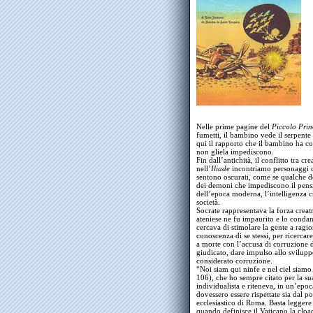
Nelle prime pagine del
Piccolo Prin
fumetti, il bambino vede il serpente
qui il rapporto che il bambino ha co
non gliela impediscono.
Fin dall’antichità, il conflitto tra cr
nell’
Iliade
incontriamo personaggi ch
sentono oscurati, come se qualche 
dei demoni che impediscono il pensier
dell’epoca moderna, l’intelligenza cr
società.
Socrate rappresentava la forza creatri
ateniese ne fu impaurito e lo conda
cercava di stimolare la gente a ragio
conoscenza di se stessi, per ricercar
a morte con l’accusa di corruzione d
giudicato, dare impulso allo svilupp
considerato corruzione.
“Noi siam qui ninfe e nel ciel siamo
106), che ho sempre citato per la su
individualista e riteneva, in un’epo
dovessero essere rispettate sia dal p
ecclesiastico di Roma. Basta leggere
quando definisce il Vaticano la cloa