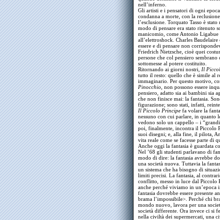
nell’inferno.
Gli artisti e i pensatori di ogni epo
condanna a morte, con la reclusione 
l’esclusione. Torquato Tasso è stato 
modo di pensare era stato ritenuto s
manicomio, come Antonio Ligabue e 
all’elettroshock. Charles Baudelaire 
essere e di pensare non corrisponde
Friedrich Nietzsche, cioè quei costum
persone che col pensiero sembrano di
sottomesse al potere costituito.
Ritornando ai giorni nostri,
Il Picco
tutto il resto: quello che è simile al
immaginario. Per questo motivo, c
Pinocchio
, non possono essere inqu
pensiero, adatto sia ai bambini sia a
che non finisce mai: la fantasia. So
figurazione; sono stati, infatti, rein
Il Piccolo Principe
fa volare la fanta
nessuno con cui parlare, in quanto l
vedono solo un cappello – i “grandi”
poi, finalmente, incontra il Piccolo 
suoi disegni; e, alla fine, il pilota
vita reale come se facesse parte di q
Anche oggi la fantasia è guardata con
Nel ’68 gli studenti parlavano di fan
modo di dire: la fantasia avrebbe dov
una società nuova. Tuttavia la fanta
un sistema che ha bisogno di situazio
limiti precisi. La fantasia, al contra
conflitto, messo in luce dal Piccolo 
anche perché viviamo in un’epoca in
fantasia dovrebbe essere presente an
brama l’impossibile>. Perché chi br
mondo nuovo, lavora per una società
società differente. Ora invece ci si 
nella civiltà dei supermercati, una 