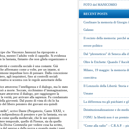
FOTO del MANICOMIO
RECENT POSTS
Confinare la memoria di Giorgio 
Galasso
Il recinto della memoria: perché a
errore politico
cipe
che Vincenzo Jannuzzi ha riproposto a
Dal “phreneticus” di Seneca alla
 boa, mentre l’adulto vede il cappello. Si evidenza
n la fantasia, fintanto che non gliela organizzano e
Oltre le Etichette: Quando l’Ascol
eatività e controlla sociale è una costante. Già
e affermano come a volte, per un istante, si
Milano, 19 maggio: la memoria di 
demone impedisse loro di pensare. Dalla concezione
o, agli inquisitori, fino ai controlli sociali
coercitiva
eativa si scontra con le regole autoritarie della
Il Lenzuolo della Libertà: Storia 
ce attraverso l’intelligenza e il dialogo, ma lo stato
nnò a morte. Socrate, ricchissimo d’immaginazione,
Umane
nare attraverso il dialogo, per raggiungere la
e la verità, per arrivare alla sapienza. Fu condannato
ella gioventù. Dal punto di vista di chi lo ha
La differenza tra gli psichiatri e gl
o del libero pensiero dei giovani era quindi
Deistituzionalizzazione e de-medic
 stelle”, scrive Dante (Purgatorio, Canto XXXI, v.
a indipendenza di pensiero e per la fantasia, era un
l’ONU: la libertà non è un premio
ca come quella medievale, che le sue opinioni
otere temporale, quello di Firenze, sia da quello
 la
Divina Commedia
per vedere cosa ha scritto,
“Come alla radio” – C.R.A.P. – pic
ca del sangue e della puzza e quando mette i papi