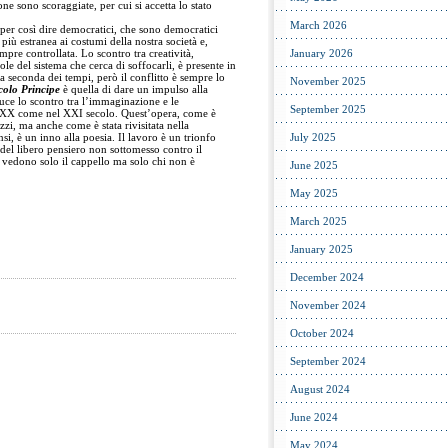
ne sono scoraggiate, per cui si accetta lo stato
March 2026
er così dire democratici, che sono democratici
 più estranea ai costumi della nostra società e,
empre controllata. Lo scontro tra creatività,
January 2026
le del sistema che cerca di soffocarli, è presente in
a seconda dei tempi, però il conflitto è sempre lo
November 2025
colo Principe
è quella di dare un impulso alla
 luce lo scontro tra l’immaginazione e le
September 2025
el XX come nel XXI secolo. Quest’opera, come è
i, ma anche come è stata rivisitata nella
i, è un inno alla poesia. Il lavoro è un trionfo
July 2025
del libero pensiero non sottomesso contro il
vedono solo il cappello ma solo chi non è
June 2025
May 2025
March 2025
January 2025
December 2024
November 2024
October 2024
September 2024
August 2024
June 2024
May 2024