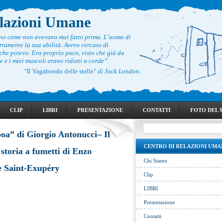
elazioni Umane
ono come non avevano mai fatto prima. L’uomo di
rtamente la sua abilità. Avevo cercato di
he potevo. Era proprio poco, visto che già da
 e i miei muscoli erano ridotti a corde”.
"Il Vagabondo delle stelle"
di Jack London.
CLIP
LIBRI
PRESENTAZIONE
CONTATTI
FOTO DEL
boa” di Giorgio Antonucci– Il
CENTRO DI RELAZIONI UMA
 storia a fumetti di Enzo
Chi Siamo
e Saint-Exupéry
Clip
LIBRI
Presentazione
Contatti