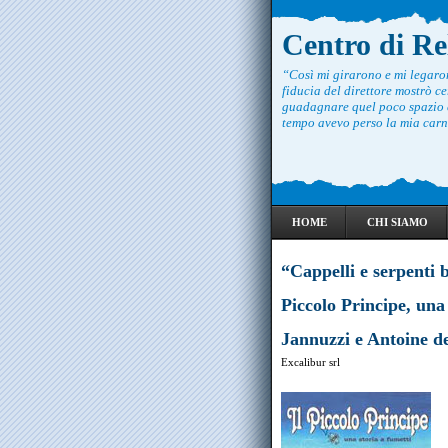
Centro di R
“Così mi girarono e mi legar
fiducia del direttore mostrò ce
guadagnare quel poco spazio c
tempo avevo perso la mia carne
HOME
CHI SIAMO
“Cappelli e serpenti 
Piccolo Principe, una
Jannuzzi e Antoine d
Excalibur srl