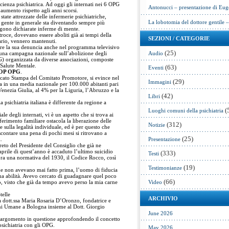
cienza psichiatrica. Ad oggi gli internati nei 6 OPG
Antonucci – presentazione di Eug
 aumento rispetto agli anni scorsi.
state attrezzate delle infermerie psichiatriche,
La lobotomia del dottore gentile 
la gente in generale sta diventando sempre più
gono dichiarate inferme di mente.
roce, dovevano essere aboliti già ai tempi della
SEZIONI / CATEGORIE
ario, vennero mantenuti.
ire la sua denuncia anche nel programma televisivo
(25)
 una campagna nazionale sull’abolizione degli
Audio
G) organizzata da diverse associazioni, composte
 Salute Mentale.
(63)
Eventi
OP OPG
.
cato Stampa del Comitato Promotore, si evince nel
(29)
Immagini
ca in una media nazionale per 100.000 abitanti pari
Venezia Giulia, al 4% per la Liguria, l’Abruzzo e la
(42)
Libri
 psichiatria italiana è differente da regione a
(
Luoghi comuni della psichiatria
ale degli internati, vi è un aspetto che si trova ai
iferimento familiare ostacola la liberazione delle
(312)
Notizie
 sulla legalità individuale, ed è per questo che
contare una pena di pochi mesi si ritrovano a
(25)
.
Presentazione
reto del Presidente del Consiglio che già ne
aprile di quest’anno è accaduto l’ultimo suicidio
(333)
Testi
ora una normativa del 1930, il Codice Rocco, così
(19)
Testimonianze
e non avevano mai fatto prima, l’uomo di fiducia
sua abilità. Avevo cercato di guadagnare quel poco
(66)
, visto che già da tempo avevo perso la mia carne
Video
telle
ARCHIVIO
lla dott.ssa Maria Rosaria D’Oronzo, fondatrice e
ni Umane a Bologna insieme al Dott. Giorgio
June 2026
l’argomento in questione approfondendo il concetto
 psichiatria con gli OPG.
May 2026