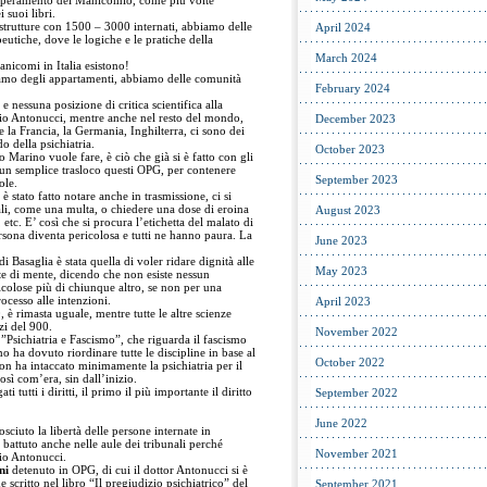
superamento del Manicomio, come più volte
suoi libri.
trutture con 1500 – 3000 internati, abbiamo delle
April 2024
utiche, dove le logiche e le pratiche della
March 2024
anicomi in Italia esistono!
iamo degli appartamenti, abbiamo delle comunità
February 2024
 e nessuna posizione di critica scientifica alla
rgio Antonucci, mentre anche nel resto del mondo,
December 2023
 la Francia, la Germania, Inghilterra, ci sono dei
o della psichiatria.
October 2023
o Marino vuole fare, è ciò che già si è fatto con gli
 un semplice trasloco questi OPG, per contenere
September 2023
ole.
stato fatto notare anche in trasmissione, ci si
ali, come una multa, o chiedere una dose di eroina
August 2023
 etc. E’ così che si procura l’etichetta del malato di
rsona diventa pericolosa e tutti ne hanno paura. La
June 2023
 Basaglia è stata quella di voler ridare dignità alle
May 2023
te di mente, dicendo che non esiste nessun
ricolose più di chiunque altro, se non per una
ocesso alle intenzioni.
April 2023
0, è rimasta uguale, mentre tutte le altre scienze
zi del 900.
November 2022
 ”Psichiatria e Fascismo”, che riguarda il fascismo
smo ha dovuto riordinare tutte le discipline in base al
October 2022
on ha intaccato minimamente la psichiatria per il
sì com’era, sin dall’inizio.
utti i diritti, il primo il più importante il diritto
September 2022
June 2022
ciuto la libertà delle persone internate in
battuto anche nelle aule dei tribunali perché
November 2021
gio Antonucci.
ni
detenuto in OPG, di cui il dottor Antonucci si è
scritto nel libro “Il pregiudizio psichiatrico” del
September 2021