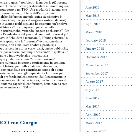
vengano quasi “zombies”; idem per la più recente
zioni Umane insorte per difendere un uomo inglese
June 2018
 sottoposto a un TSO. Una modalità d’azione, che
omprensione dei problemi dell’altro, come
May 2018
ualche differenza metodologica significativa è
 che ciò equivalga a divergenze sostanziali, anzi)
e in alcune realtà siciliane ha costituito un’enclave
April 2018
psichiatrica” in cui operano persone della
on psichiatriche, venendo “pagate pochissimo”. Per
March 2018
te l’evoluzione dei percorsi compiuti, in ormai più
ovuto “chiudere i manicomi”, l'”antipsichiatria” o
February 2018
itiene spesso che la “presunta” evoluzione dalla
suso, non è mai stata abolita e/proibita) e
po ancora in uso in varie realtà, anche pubbliche,
January 2018
aci, possa essere comunque “castrante” rispetto a un
uole e intravvede altro, rispetto alla
December 2017
nque guidati verso una “normalizzazione”
cio-culturale imposto e storicamente in continua
November 2017
l lettore, per nulla citato dal relatore ma,
 post-prandiale era considerato segno di buona
gnatamente presso gli imperatori e lo rimase per
September 2017
di profonda maleducazione, dal Rinascimento in
ramente sanzionato – tuttora, pur in un climea di
August 2017
 sintomo capace di confermare, certo non da solo,
mente anche a un TSO).
July 2017
June 2017
May 2017
April 2017
O con Giorgio
March 2017
February 2017