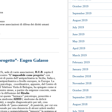
October 2019
gna
September 2019
August 2019
onzo
erse associazioni di difesa dei diritti umani
July 2019
a
June 2019
May 2019
April 2019
March 2019
progetto”- Eugen Galasso
February 2019
January 2019
/h, sede di varie associazioni,
H.U.B
. ospita il
contro “
L’ impossibile come progetto
” con
December 2018
i di punta dell’antipsichiatria in Sicilia, Italia e,
antipsichiatrica a livello europeo, in Europa. La
November 2018
psicologa, coordinatrice, appunto, del Centro di
l Telefono Viola di Bologna, ha spiegato come si
ntro stesso, a partire da esigenze concrete, ossia
October 2018
e la diffusione del
Ritalin
ui questo “farmaco” psicotropo, prescritto e
September 2018
lla sindrome
ADHD
( sindrome da deficit
tà), o meglio diagnosticati/e per tali, crea
August 2018
bile di “para-catatonia”, di passività, per cui ora
ibunale per una denuncia di alcuni solerti medici
scrivere e sostanzialmente “imporre” la sostanza ai
July 2018