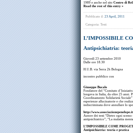
1989 e anche nel sito
Centro di Re
Read the rest of this entry »
Pubblicato il:
23 April, 2011
Categoria:
Testi
L’IMPOSSIBILE C
Antipsichiatria: teori
Giovedì 23 settembre 2010
Dalle ore 18.30
H.U.B. via Serra 2h Bologna
incontro pubblico con
Giuseppe Bucalo
Fondatore del “Comitato d’Iniziativa 
longeva in Italia, da oltre 25 anni. 
Coordinamento Solidarietà Sociale”
esperienze allucinatorie e che realiz
indiscriminata dove annullare lo spec
http://www.associazionepenelope.it
Autore dei testi “Dietro ogni scemo 
antipsichiatrico”; “La malattia menta
L’IMPOSSIBILE COME PROGET
Antipsichiatria: teoria e pratica