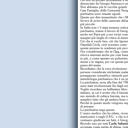
Ciò non ha portato sicuramente il 
denunciato da Giorgio Antonucci nei 
Non abbiamo più le vecchie grandi s
Case Famiglia, delle Comunità Terape
psichiatria sono rimaste uguali.
Questo per dire innanzitutto che i M
Invece di avere delle camerate abb
più piccole.
In Italia non c’é stata nessuna critica
psichiatria, tranne il lavoro di Gio
anche nei Paesi più a noi vicini come
margini più larghi di critica al metod
Ciò che si vuole fare, ciò che Ignazi
Ospedali Civili, cioè svuotare come
queste persone in residenze più picc
Ora consideriamo che in Opg, come è 
ritrova internati anche per cose ban
in più, o come sputare un poliziotto,
mente e lo stigma, per cui questa pe
paura del matto.
Ricordiamo che la vera rivoluzione di
persone considerate etichettate mala
presupposto scientifico ritenerle pe
metodologia psichiatrica che è un pr
La psichiatria, sorta alla fine del 70
sono state rivoluzionate fin dagli ini
Voglio ricordare un bellissimo libro
italiano, in cui è scritto che il fasci
suo metodo di cultura fascista, ma n
semplice fatto che gli andava bene co
Perché in questo modo vengono negati t
di pensare.
La psichiatria nega questo.
L’unico medico che ha ridato, riconos
manicomio e negli O.P.G. e che si è 
venissero giudicate sui fatti, è Gior
Ricordo uno per tutti
Carlo Sabatti
occupato come perito di difesa, come 