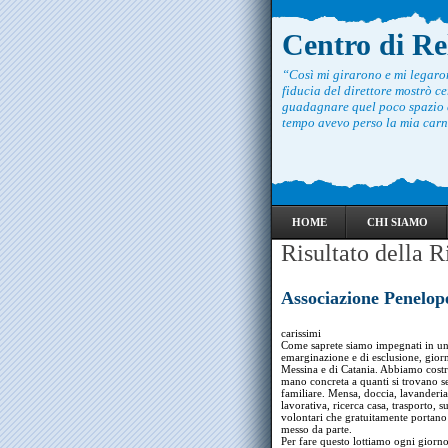
Centro di R
“Così mi girarono e mi legar
fiducia del direttore mostrò ce
guadagnare quel poco spazio c
tempo avevo perso la mia carne
HOME
CHI SIAMO
Risultato della R
Associazione Penelop
carissimi
Come saprete siamo impegnati in una
emarginazione e di esclusione, giorno
Messina e di Catania. Abbiamo costr
mano concreta a quanti si trovano se
familiare. Mensa, doccia, lavanderi
lavorativa, ricerca casa, trasporto, 
volontari che gratuitamente portano l
messo da parte.
Per fare questo lottiamo ogni giorno