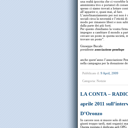
una realtà ipocrita che ci vorrebbe l
amministra tivo e portatori di conse
spesso ci siamo trovati a lottare con
all’apparire e, quasi mai, al fare.
L’autofinanziamento per noi non è 
sociali circa la necessità e l’eticit
modo per rimanere liberi e non subir
dalla parte dei più forti.
Per questo chiediamo la vostra firma
impegno a cambiare il mondo a partir
cercare un posto in questa società, m
trovare un posto”.
Giuseppe Bucalo
presidente
associazione penelope
anche quest’anno l’associazione Pe
nella campagna per la donazione del
Pubblicato il:
9 April, 2009
Categoria:
Notizie
LA CONTA – RADIO
aprile 2011 sull’inter
D’Oronzo
In carcere non si muore solo di suic
giunti troppo tardi, stati organici ma
Questa puntata è dedicata agli OPG