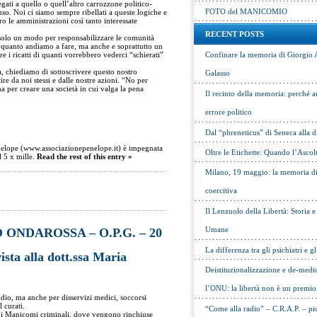
egati a quello o quell’altro carrozzone politico-
FOTO del MANICOMIO
nso. Noi ci siamo sempre ribellati a queste logiche e
tro le amministrazioni così tanto interessate
RECENT POSTS
solo un modo per responsabilizzare le comunità
à di quanto andiamo a fare, ma anche e soprattutto un
e i ricatti di quanti vorrebbero vederci “schierati”
Confinare la memoria di Giorgio 
, chiediamo di sottoscrivere questo nostro
Galasso
e da noi stessi e dalle nostre azioni. “No per
a per creare una società in cui valga la pena
Il recinto della memoria: perché a
errore politico
Dal “phreneticus” di Seneca alla
nelope (www.associazionepenelope.it) è impegnata
Oltre le Etichette: Quando l’Ascol
 5 x mille.
Read the rest of this entry »
Milano, 19 maggio: la memoria di 
coercitiva
Il Lenzuolo della Libertà: Storia 
Umane
 ONDAROSSA – O.P.G. – 20
La differenza tra gli psichiatri e gl
vista alla dott.ssa Maria
Deistituzionalizzazione e de-medic
l’ONU: la libertà non è un premio
idio, ma anche per disservizi medici, soccorsi
l curati.
“Come alla radio” – C.R.A.P. – pic
, i Manicomi criminali, dove vengono rinchiuse