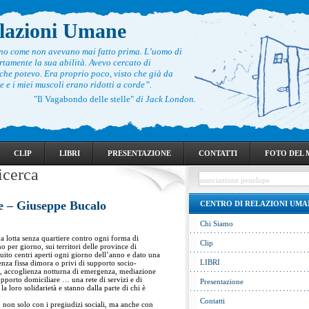
elazioni Umane
ono come non avevano mai fatto prima. L’uomo di
rtamente la sua abilità. Avevo cercato di
he potevo. Era proprio poco, visto che già da
 e i miei muscoli erano ridotti a corde”.
"Il Vagabondo delle stelle"
di Jack London.
CLIP
LIBRI
PRESENTAZIONE
CONTATTI
FOTO DEL
icerca
e – Giuseppe Bucalo
CENTRO DI RELAZIONI UMA
Chi Siamo
 lotta senza quartiere contro ogni forma di
Clip
 per giorno, sui territori delle province di
uito centri aperti ogni giorno dell’anno e dato una
LIBRI
nza fissa dimora o privi di supporto socio-
a, accoglienza notturna di emergenza, mediazione
supporto domiciliare … una rete di servizi e di
Presentazione
a loro solidarietà e stanno dalla parte di chi è
Contatti
 non solo con i pregiudizi sociali, ma anche con