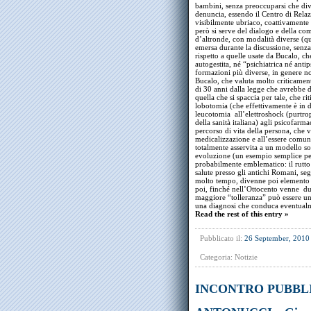
bambini, senza preoccuparsi che di
denuncia, essendo il Centro di Rela
visibilmente ubriaco, coattivamente
però si serve del dialogo e della c
d’altronde, con modalità diverse (q
emersa durante la discussione, senza
rispetto a quelle usate da Bucalo, ch
autogestita, né “psichiatrica né anti
formazioni più diverse, in genere n
Bucalo, che valuta molto criticamen
di 30 anni dalla legge che avrebbe d
quella che si spaccia per tale, che r
lobotomia (che effettivamente è in di
leucotomia all’elettroshock (purtrop
della sanità italiana) agli psicofarm
percorso di vita della persona, che v
medicalizzazione e all’essere comu
totalmente asservita a un modello so
evoluzione (un esempio semplice per i
probabilmente emblematico: il rutto
salute presso gli antichi Romani, se
molto tempo, divenne poi elemento 
poi, finché nell’Ottocento venne du
maggiore “tolleranza” può essere un
una diagnosi che conduca eventual
Read the rest of this entry »
Pubblicato il:
26 September, 2010
Categoria:
Notizie
INCONTRO PUBBLIC