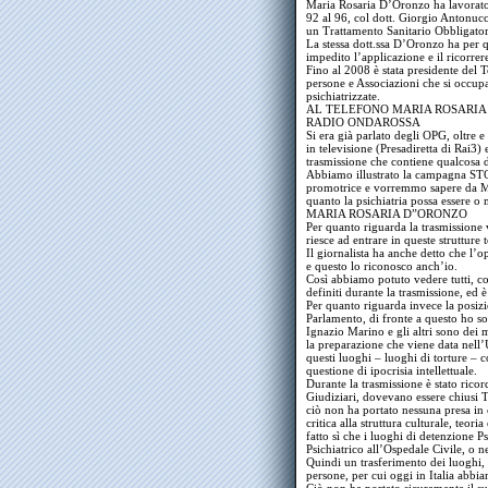
Maria Rosaria D’Oronzo ha lavorato 
92 al 96, col dott. Giorgio Antonucc
un Trattamento Sanitario Obbligato
La stessa dott.ssa D’Oronzo ha per 
impedito l’applicazione e il ricorre
Fino al 2008 è stata presidente del 
persone e Associazioni che si occup
psichiatrizzate.
AL TELEFONO MARIA ROSARIA
RADIO ONDAROSSA
Si era già parlato degli OPG, oltre
in televisione (Presadiretta di Rai3) 
trasmissione che contiene qualcosa d
Abbiamo illustrato la campagna ST
promotrice e vorremmo sapere da Mari
quanto la psichiatria possa essere 
MARIA ROSARIA D”ORONZO
Per quanto riguarda la trasmissione
riesce ad entrare in queste strutture
Il giornalista ha anche detto che l’
e questo lo riconosco anch’io.
Così abbiamo potuto vedere tutti, co
definiti durante la trasmissione, ed è
Per quanto riguarda invece la posiz
Parlamento, di fronte a questo ho sol
Ignazio Marino e gli altri sono dei
la preparazione che viene data nell’U
questi luoghi – luoghi di torture –
questione di ipocrisia intellettuale.
Durante la trasmissione è stato ricord
Giudiziari, dovevano essere chius
ciò non ha portato nessuna presa in
critica alla struttura culturale, teor
fatto sì che i luoghi di detenzione P
Psichiatrico all’Ospedale Civile, o 
Quindi un trasferimento dei luoghi, 
persone, per cui oggi in Italia abbi