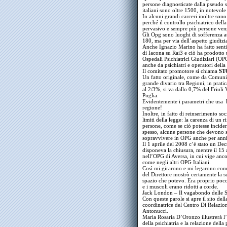
persone diagnosticate dalla pseudo s
italiani sono oltre 1500, in notevole
In alcuni grandi carceri inoltre sono 
perché il controllo psichiatrico del
pervasivo e sempre più persone ven
Gli Opg sono luoghi di sofferenza at
180, ma per via dell’aspetto giudizi
Anche Ignazio Marino ha fatto sent
di Iacona su Rai3 e ciò ha prodotto
Ospedali Psichiatrici Giudiziari (OP
anche da psichiatri e operatori della
Il comitato promotore si chiama
ST
Un fatto originale, come da Comuni
grande divario tra Regioni, in prati
al 2/3%, si va dallo 0,7% del Friuli 
Puglia.
Evidentemente i parametri che usa la
regione!
Inoltre, in fatto di reinserimento soci
limiti della legge: la carenza di un r
persone, come se ciò potesse incidere
spesso, alcune persone che devono s
sopravvivere in OPG anche per anni
Il 1 aprile del 2008 c’è stato un Dec
disponeva la chiusura, mentre il 15 
nell’OPG di Aversa, in cui vige anc
come negli altri OPG Italiani.
Così mi girarono e mi legarono com
del Direttore mostrò certamente la 
spazio che potevo. Era proprio poco
e i muscoli erano ridotti a corde.
Jack London – Il vagabondo delle S
Con queste parole si apre il sito de
coordinatrice del Centro Di Relazio
Antonucci.
Maria Rosaria D’Oronzo illustrerà 
della psichiatria e la relazione della