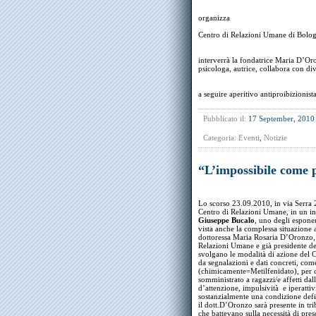
organizza
Centro di Relazioni Umane di Bolo
interverrà la fondatrice Maria D’Or
psicologa, autrice, collabora con div
a seguire aperitivo antiproibizionist
Pubblicato il:
17 September, 2010
Categoria:
Eventi
,
Notizie
“L’impossibile come 
Lo scorso 23.09.2010, in via Serra 2
Centro di Relazioni Umane, in un in
Giuseppe Bucalo
, uno degli esponent
vista anche la complessa situazione 
dottoressa Maria Rosaria D’Oronzo, 
Relazioni Umane e già presidente de
svolgano le modalità di azione del Ce
da segnalazioni e dati concreti, com
(chimicamente=Metilfenidato), per c
somministrato a ragazzi/e affetti da
d’attenzione, impulsività e iperattivi
sostanzialmente una condizione defini
il dott.D’Oronzo sarà presente in tr
che battevano sulla necessità di pre