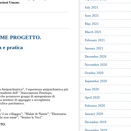
lazioni Umane.
July 2021
June 2021
May 2021
March 2021
OME PROGETTO.
February 2021
a e pratica
January 2021
December 2020
November 2020
October 2020
September 2020
Antipsichiatrica”, l’esperienza antipsichiatrica più
June 2020
Presidente dell’ “Associazione Penelope,
 che promuove gruppi di autogestione di
April 2020
za strutture di appoggio e accoglienza
ifico psichiatrico.
February 2020
/
c’é un villaggio”; “Malati di Niente”; “Dizionario
January 2020
le non esiste”; “Sentire le Voci”.
December 2019
TO.
November 2019