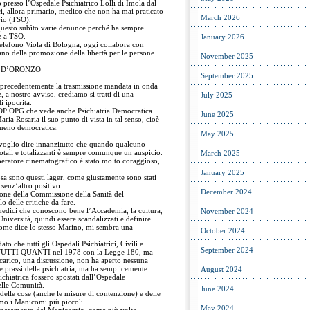
presso l’Ospedale Psichiatrico Lolli di Imola dal
i, allora primario, medico che non ha mai praticato
March 2026
rio (TSO).
questo subìto varie denunce perché ha sempre
re a TSO.
January 2026
Telefono Viola di Bologna, oggi collabora con
ano della promozione della libertà per le persone
November 2025
 D’ORONZO
September 2025
 e precedentemente la trasmissione mandata in onda
e, a nostro avviso, crediamo si tratti di una
July 2025
i ipocrita.
OP OPG che vede anche Psichiatria Democratica
June 2025
a Rosaria il suo punto di vista in tal senso, cioè
o meno democratica.
May 2025
 voglio dire innanzitutto che quando qualcuno
 totali e totalizzanti è sempre comunque un auspicio.
March 2025
operatore cinematografico è stato molto coraggioso,
January 2025
sa sono questi lager, come giustamente sono stati
 senz’altro positivo.
December 2024
ione della Commissione della Sanità del
o delle critiche da fare.
 medici che conoscono bene l’Accademia, la cultura,
November 2024
niversità, quindi essere scandalizzati e definire
 come dice lo stesso Marino, mi sembra una
October 2024
ato che tutti gli Ospedali Psichiatrici, Civili e
September 2024
i TUTTI QUANTI nel 1978 con la Legge 180, ma
 carico, una discussione, non ha aperto nessuna
ia e prassi della psichiatria, ma ha semplicemente
August 2024
sichiatrica fossero spostati dall’Ospedale
nelle Comunità.
June 2024
delle cose (anche le misure di contenzione) e delle
amo i Manicomi più piccoli.
May 2024