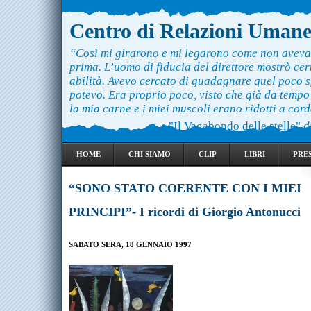
Centro di Relazioni Uman
“Così mi girarono e mi legarono come non aveva
prima. L’uomo di fiducia del direttore mostrò ce
abilità. Avevo cercato di guadagnare quel poco 
potevo. Era proprio poco, visto che già da temp
la mia carne e i miei muscoli erano ridotti a cord
"Il Vagabondo delle stelle"
d
HOME
CHI SIAMO
CLIP
LIBRI
PRE
“SONO STATO COERENTE CON I MIEI
PRINCIPI”- I ricordi di Giorgio Antonucci
SABATO SERA, 18 GENNAIO 1997