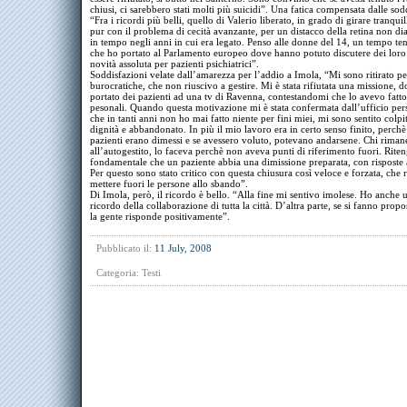
chiusi, ci sarebbero stati molti più suicidi”. Una fatica compensata dalle sod
“Fra i ricordi più belli, quello di Valerio liberato, in grado di girare tranqui
pur con il problema di cecità avanzante, per un distacco della retina non di
in tempo negli anni in cui era legato. Penso alle donne del 14, un tempo ten
che ho portato al Parlamento europeo dove hanno potuto discutere dei loro d
novità assoluta per pazienti psichiatrici”.
Soddisfazioni velate dall’amarezza per l’addio a Imola, “Mi sono ritirato per
burocratiche, che non riuscivo a gestire. Mi è stata rifiutata una missione, 
portato dei pazienti ad una tv di Ravenna, contestandomi che lo avevo fatto
pesonali. Quando questa motivazione mi è stata confermata dall’ufficio pers
che in tanti anni non ho mai fatto niente per fini miei, mi sono sentito colpi
dignità e abbandonato. In più il mio lavoro era in certo senso finito, perchè t
pazienti erano dimessi e se avessero voluto, potevano andarsene. Chi riman
all’autogestito, lo faceva perchè non aveva punti di riferimento fuori. Rite
fondamentale che un paziente abbia una dimissione preparata, con risposte
Per questo sono stato critico con questa chiusura così veloce e forzata, che r
mettere fuori le persone allo sbando”.
Di Imola, però, il ricordo è bello. “Alla fine mi sentivo imolese. Ho anche
ricordo della collaborazione di tutta la città. D’altra parte, se si fanno propo
la gente risponde positivamente”.
Pubblicato il:
11 July, 2008
Categoria:
Testi