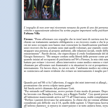
L’orgoglio di non aver mai ricoverato nessuno da parte di uno dei persona
critiche e appassionate adesioni ha scritto pagine importanti nella psichiatr
Fabiana Villa
Firenze.
“Posso affermare con orgoglio che in trent’anni di carriera non h
chiesto un trattamento sanitario obbligatorio o un ricovero coatto e che le 
cui mi sono occupato non hanno mai conosciuto la classificazione psichiatr
unici ricoveri che ho accettato sono stati quelli volontari, pur essendo contr
strappare una persona al proprio ambiente, alle relazioni sociali, rende diffi
reinserimento”. Parole decise, che rispecchiano il
credo
fondamentale del d
Giorgio Antonucci. “Ho sempre creduto nella libertà delle persone come pr
quando iniziai ad occuparmi di psichiatria nel’64 a Firenze, la mia città nat
battuto per evitare i ricoveri: allora intervenivo come medico esterno e vin
chiamato per affrontare casi drammatici o in situazioni in cui si prospettava
internamento. Un lavoro duro, in cui ero solo: l’ambiente medico mi critic
se cominciava ad essere evidente che evitare un internamento è meglio per 
Quando poi nel’66 ci fu l’alluvione, il raggio dei miei interventi si allargò, 
prostrazione che aveva colpito tanta gente”.
Ad Imola arrivò chiamato dal professor Cotti.
“Pur entrando nell’istituzione, avevo portato il mio modo di pensare. Dopo
ho lavorato con Basaglia a Gorizia, poi a Reggio Emilia”. Con questi precede
all’istituzione manicomiale arriva nel’73 all’Osservanza, realtà completame
“Perfino i parenti dovevano far anticamera. Io chiesi che mi venisse affidato
considerato più difficile: era il 14, quello delle
agitate
. L’Osservanza facev
all’inferno dantesco: si entrava in osservazione e se tutto andava bene, torna