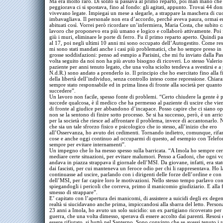
Ma era molto raro. Di solito si passava al primo reparto, poi man mano che 
peggiorava ci si spostava, fino al fondo: gli agitati, appunto. Trovai 44 do
vivevano legate. Impiegai un mese a slegarle, a strappare la maschera di cu
imbavagliava. Il personale non era d’accordo, perchè aveva paura, ormai er
abituati così. Vorrei però ricordare un’infermiera, Maria Costa, che subito c
lavoro che proponevo era più umano e logico e collaborò attivamente. Poi f
giù i muri, eliminare le porte di ferro. Fu il primo reparto aperto. Quindi pa
al 17, poi negli ultimi 10 anni mi sono occupato dell’Autogestito. Come re
mi sono stati mandati anche i casi più problematici, che ho sempre preso in
grosse soddisfazioni: penso ad esmpio a Parisini, che mi fu inviato dalla Pa
volta seguito da noi non ha più avuto bisogno di ricoveri. Lo stesso Valerio
paziente per anni tenuto legato, che una volta sciolto tendeva a svestirsi e a 
N.d.R.) sono andato a prenderlo io. Il principio che ho esercitato fino alla f
della libertà dell’individuo, senza controllo inteso come repressione. Chia
sempre stato responsabile ed in prima linea di fronte alla società per quant
succedere”.
Un lavoro non facile, spesso fonte di problemi. “Certo chiudere la gente è pi
succede qualcosa, è il medico che ha permesso al paziente di uscire che vi
di fronte al giudice per abbandono d’incapace. Posso capire che ci siano op
non se la sentono di finire sotto processo. Se si ha successo, però, è un arr
per la società che riesce ad affrontare il problema, invece di accantonarlo.
che sia un tale sfrorzo fisico e psicologico che io stesso, all’inizio che ero
all’Osservanza, ho avuto dei cedimenti. Tornando indietro, comunque, rifare
cose e anche oggi continuo ad occuparmi di questo, ad esempio con Telefo
sempre per evitare internamenti”.
Un impegno che lo ha messo spesso sulla barricata. “A Imola ho sempre cer
mediare certe situazioni, per evitare malumori. Penso a Gadoni, che ogni vo
andava in piazza strappava il giornale dell’MSI. Da giovane, infatti, era sta
dai fascisti, per cui manteneva un feroce odio per chi li rappresentava. Ho l
continuasse ad uscire, parlando con i dirigenti delle forze dell’ordine e con 
dell’MSI, per far capire loro le motivazioni. Nello stesso tempo parlavo co
spiegandogli i pericoli che correva, primo il manicomio giudiziario. E alla 
smesso di strappare”.
E’ capitato con l’apertura dei manicomi, di assistere a suicidi degli ex degen
realtà si siucidavano anche prima, impiccandosi alla sbarra del letto. Perso
23 anni a Imola, ho avuto un solo suicidio: un ex partigiano ricoverato per
guerra, che una volta dimesso, sperava di essere accolto dai parenti. Resosi 
essere rifiutato, si buttò nel Santerno. Sono convinto che se avessi tenuto i r