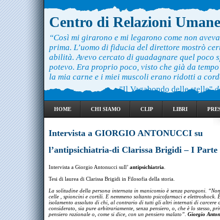
Centro di Relazioni Uman
“Così mi girarono e mi legarono come non aveva
prima. L’uomo di fiducia del direttore mostrò ce
abilità. Avevo cercato di guadagnare quel poco 
potevo. Era proprio poco, visto che già da temp
la mia carne e i miei muscoli erano ridotti a cord
"Il Vagabondo delle stelle"
d
HOME
CHI SIAMO
CLIP
LIBRI
PRE
Intervista a GIORGIO ANTONUCCI su
l’antipsichiatria-di Clarissa Brigidi – I Parte
Intervista a Giorgio Antonucci sull’
antipsichiatria
.
Tesi di laurea di Clarissa Brigidi in Filosofia della storia.
La solitudine della persona internata in manicomio è senza paragoni. “Non
celle , spioncini e cortili. E nemmeno soltanto psicofarmaci e elettroshock. 
isolamento assoluto di chi, al contrario di tutti gli altri internati di carcere o
considerato, sia pure arbitrariamente, senza pensiero, o, che è lo stesso, pr
pensiero razionale o, come si dice, con un pensiero malato”
.
Giorgio Anton