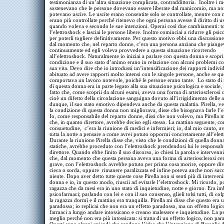
testimonianza di un’altra situazione complicata, contraddittoria. Inoltre i m
sostenevano che le persone dovevano essere liberate dal manicomio, ma non
potevano uscire. Le uscite erano consentite solo se controllate, mentre con
erano più controllate perché ritenevo che ogni persona avesse il diritto di u
quando voleva e secondo le sue intenzioni. Operai così due cambiamenti: to
l’elettroshock e lasciai le persone libere. Inoltre cominciai a ridurre gli psi
per poterli togliere definitivamente. Per questo motivo ebbi una discussione
dal momento che, nel reparto donne, c’era una persona anziana che piange
continuamente ed egli voleva provvedere a questa situazione ricorrendo
all’elettroshock. Naturalmente io iniziai a parlare con questa donna e scopri
condizione e il suo stato d’animo erano in relazione con alcuni problemi co
sua vita. Devo dire che io introdussi un’intensificazione dei rapporti individ
abituato ad avere rapporti molto intensi con le singole persone, anche se qu
comportava un lavoro notevole, poiché le persone erano tante. Lo stato di
di questa donna era in parte legato alla sua situazione psicologica e sociale, 
fatto che, come scoprii da alcuni esami, aveva una forma di arteriosclerosi c
cioè un difetto della circolazione sanguigna dovuto all’irrigidimento delle a
dunque, il suo stato emotivo dipendeva anche da questa malattia. Pirella, 
la condizione di questa donna non migliorava, disse che bisognava farle l’e
Io, come responsabile del reparto donne, dissi che non volevo, ma Pirella m
che, in quanto direttore, avrebbe deciso egli stesso. La mattina seguente, c
consuetudine, c’era la riunione di medici e infermieri; io, dal mio canto, a
tutta la notte a pensare a come avrei potuto oppormi concretamente all’elet
Durante la riunione Pirella disse che, visto che le condizioni di quella donn
statiche, avrebbe proceduto con l’elettroshock prendendosi lui le responsab
direttore. Quando ebbe finito il suo discorso, io chiesi la parola e intervenn
che, dal momento che questa persona aveva una forma di arteriosclerosi ce
grave, con l’elettroshock avrebbe potuto per prima cosa morire, oppure di
cieca o sorda, oppure rimanere paralizzata ed infine poteva anche non suc
niente. Dopo aver detto tutte queste cose Pirella non si sentì più di interveni
donna e io, in questo modo, riuscii ad evitarle l’elettroshock. Mi ricordo, p
ragazza che da mesi era in uno stato di inquietudine, notte e giorno. Era imb
psicofarmaci; parlando con lei e con il suo consenso, glieli tolsi tutti, di col
la ragazza dormì e il mattino era tranquilla. Pirella mi disse che questo era u
paradosso; io replicai che non era un effetto paradosso, ma un effetto logic
farmaci a lungo andare intossicano e creano malessere e inquietudine. La p
meglio perché non era più intossicata: si tratta di un effetto logico, non par