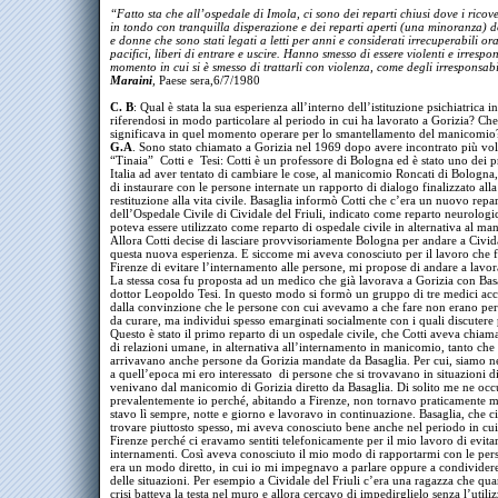
“Fatto sta che all’ospedale di Imola, ci sono dei reparti chiusi dove i ricov
in tondo con tranquilla disperazione e dei reparti aperti (una minoranza) 
e donne che sono stati legati a letti per anni e considerati irrecuperabili or
pacifici, liberi di entrare e uscire. Hanno smesso di essere violenti e irrespon
momento in cui si è smesso di trattarli con violenza, come degli irresponsabi
Maraini
,
Paese sera,6/7/1980
C. B
: Qual è stata la sua esperienza all’interno dell’istituzione psichiatrica in 
riferendosi in modo particolare al periodo in cui ha lavorato a Gorizia? Ch
significava in quel momento operare per lo smantellamento del manicomio
G.A
. Sono stato chiamato a Gorizia nel 1969 dopo avere incontrato più volt
“Tinaia” Cotti e Tesi: Cotti è un professore di Bologna ed è stato uno dei p
Italia ad aver tentato di cambiare le cose, al manicomio Roncati di Bologna
di instaurare con le persone internate un rapporto di dialogo finalizzato alla
restituzione alla vita civile. Basaglia informò Cotti che c’era un nuovo repa
dell’Ospedale Civile di Cividale del Friuli, indicato come reparto neurologi
poteva essere utilizzato come reparto di ospedale civile in alternativa al ma
Allora Cotti decise di lasciare provvisoriamente Bologna per andare a Civida
questa nuova esperienza. E siccome mi aveva conosciuto per il lavoro che 
Firenze di evitare l’internamento alle persone, mi propose di andare a lavor
La stessa cosa fu proposta ad un medico che già lavorava a Gorizia con Basa
dottor Leopoldo Tesi. In questo modo si formò un gruppo di tre medici ac
dalla convinzione che le persone con cui avevamo a che fare non erano pe
da curare, ma individui spesso emarginati socialmente con i quali discutere
Questo è stato il primo reparto di un ospedale civile, che Cotti aveva chiam
di relazioni umane, in alternativa all’internamento in manicomio, tanto che 
arrivavano anche persone da Gorizia mandate da Basaglia. Per cui, siamo n
a quell’epoca mi ero interessato di persone che si trovavano in situazioni dif
venivano dal manicomio di Gorizia diretto da Basaglia. Di solito me ne oc
prevalentemente io perché, abitando a Firenze, non tornavo praticamente ma
stavo lì sempre, notte e giorno e lavoravo in continuazione.
Basaglia, che c
trovare piuttosto spesso, mi aveva conosciuto bene anche nel periodo in cui
Firenze perché ci eravamo sentiti telefonicamente per il mio lavoro di evita
internamenti. Così aveva conosciuto il mio modo di rapportarmi con le per
era un modo diretto, in cui io mi impegnavo a parlare oppure a condivider
delle situazioni. Per esempio a Cividale del Friuli c’era una ragazza che qu
crisi batteva la testa nel muro e allora cercavo di impedirglielo senza l’utili