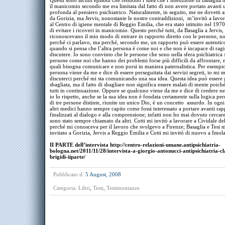
Questi sono alcuni episodi che rendono l’idea che l’intenzione di Basaglia 
il manicomio secondo me era limitata dal fatto di non avere portato avanti u
profonda al pensiero psichiatrico. Naturalmente, in seguito, me ne dovetti 
da Gorizia, ma Jervis, nonostante le nostre contraddizioni, m’invitò a lavor
al Centro di igiene mentale di Reggio Emilia, che era stato istituito nel 197
di evitare i ricoveri in manicomio. Questo perché tutti, da Basaglia a Jervis,
riconoscevano il mio modo di entrare in rapporto diretto con le persone, n
perché ci parlavo, ma perché, secondo me, un rapporto può essere autentic
quando si pensa che l’altra persona è come noi e che non è incapace di ragi
discutere. Io sono convinto che le persone che sono nella sfera psichiatrica
persone come noi che hanno dei problemi forse più difficili da affrontare, 
quali bisogna comunicare e non porsi in maniera paternalistica. Per esempio
persona viene da me e dice di essere perseguitata dai servizi segreti, io mi m
discuterci perché mi sta comunicando una sua idea. Questa idea può essere 
sbagliata, ma il fatto di sbagliare non significa essere malati di mente poic
tutti in continuazione. Oppure se qualcuno viene da me e dice di credere nel
io lo rispetto, anche se la sua idea non è fondata certamente sulla logica pe
di tre persone distinte, riunite un unico Dio, è un concetto assurdo. In ogn
altri medici hanno sempre capito come fossi interessato a portare avanti rapp
finalizzati al dialogo e alla comprensione; infatti non ho mai dovuto cercar
sono stato sempre chiamato da altri. Cotti mi invitò a lavorare a Cividale del
perché mi conosceva per il lavoro che svolgevo a Firenze; Basaglia e Tesi 
invitato a Gorizia, Jervis a Reggio Emilia e Cotti mi invitò di nuovo a Imola
II PARTE dell’intervista
http://centro-relazioni-umane.antipsichiatria-
bologna.net/2011/11/28/intervista-a-giorgio-antonucci-antipsichiatria-cl
brigidi-iiparte/
Pubblicato il:
5 August, 2008
Categoria:
Libri
,
Testi
,
Testimonianze