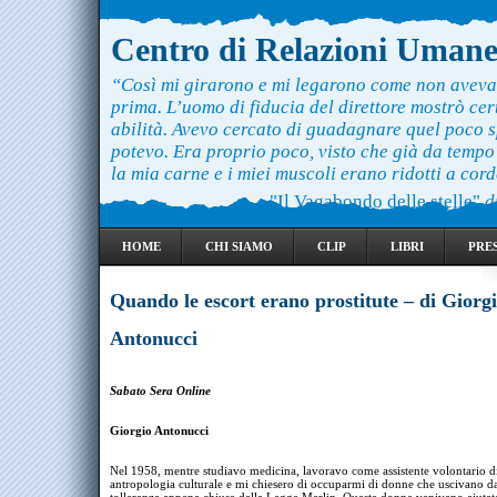
Centro di Relazioni Uman
“Così mi girarono e mi legarono come non aveva
prima. L’uomo di fiducia del direttore mostrò ce
abilità. Avevo cercato di guadagnare quel poco 
potevo. Era proprio poco, visto che già da temp
la mia carne e i miei muscoli erano ridotti a cord
"Il Vagabondo delle stelle"
d
HOME
CHI SIAMO
CLIP
LIBRI
PRE
Quando le escort erano prostitute – di Giorg
Antonucci
Sabato Sera Online
Giorgio Antonucci
Nel 1958, mentre studiavo medicina, lavoravo come assistente volontario d
antropologia culturale e mi chiesero di occuparmi di donne che uscivano da