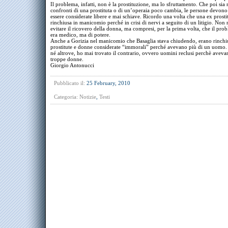
Il problema, infatti, non è la prostituzione, ma lo sfruttamento. Che poi sia 
confronti di una prostituta o di un’operaia poco cambia, le persone devo
essere considerate libere e mai schiave. Ricordo una volta che una ex prost
rinchiusa in manicomio perché in crisi di nervi a seguito di un litigio. Non r
evitare il ricovero della donna, ma compresi, per la prima volta, che il pr
era medico, ma di potere.
Anche a Gorizia nel manicomio che Basaglia stava chiudendo, erano rinchi
prostitute e donne considerate “immorali” perché avevano più di un uomo. 
né altrove, ho mai trovato il contrario, ovvero uomini reclusi perchè avev
troppe donne.
Giorgio Antonucci
Pubblicato il:
25 February, 2010
Categoria:
Notizie
,
Testi