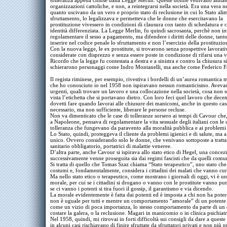
tolleranza appena chiuse dalla Legge Merlin. Queste donne venivano aiutat
organizzazioni cattoliche, e non, a reintegrarsi nella società. Era una vera ne
quanto uscivano da un vero e proprio stato di reclusione in cui lo Stato ali
sfruttamento, lo legalizzava e permetteva che le donne che esercitavano la
prostituzione vivessero in condizioni di clausura con tanto di schedatura e c
identità differenziata. La Legge Merlin, fu quindi sacrosanta, perchè non i
regolamentare il sesso a pagamento, ma difendere i diritti delle donne, tant
inserire nel codice penale lo sfruttamento e non l’esercizio della prostituzio
Con la nuova legge, le ex prostitute, si trovarono senza prospettive lavorati
considerate con disprezzo e senza essere poste in condizione di rifarsi una v
Ricordo che la legge fu contestata a destra e a sinistra e contro la chiusura si
schierarono personaggi come Indro Montanelli, ma anche come Federico Fe
Il regista riminese, per esempio, rivestiva i bordelli di un’aurea romantica
che ho conosciuto io nel 1958 non ispiravano nessun romanticismo. Avevan
urgenti, quali trovare un lavoro e una collocazione nella società, cosa non 
vista l’etichetta che si portavano dietro. Con loro feci quel lavoro che dec
dovetti fare quando lavorai alle chiusure dei manicomi, anche in questo cas
necessario, ma non sufficiente, liberare le persone recluse.
Non va dimenticato che le case di tolleranze sorsero ai tempi di Cavour che,
a Napoleone, pensava di regolamentare la vita sessuale degli italiani con le 
tolleranza che fungevano da paravento alla moralità pubblica e ai problemi 
Lo Stato, quindi, proteggeva il cliente da problemi igienici e di salute, ma 
unico. Ovvero considerando solo le donne, che venivano sottoposte a tratt
sanitario obbligatorio, portatrici di malattie veneree.
D’altra parte, anche Cavour si ispirava allo stato etico di Hegel, una concez
successivamente venne proseguita sia dai regimi fascisti che da quelli comun
Si tratta di quello che Tomas Szaz chiama “Stato terapeutico”, uno stato che 
costumi e, fondamentalmente, considera i cittadini dei malati che vanno cur
Ma nello stato etico o terapeutico, come mostrano i giornali di oggi, vi è u
morale, per cui se i cittadini si drogano o vanno con le prostitute vanno pun
se ci vanno i potenti si tira fuori il gossip, il garantismo e via dicendo.
La morale evidentemente è fatta dai potenti ed è imposta a chi non ha poter
non è uguale per tutti e mentre un comportamento “amorale” di un potente 
come un vizio di poca importanza, lo stesso comportamento da parte di un
costare la galera, o la reclusione. Magari in manicomio o in clinica psichiatr
Nel 1958, quindi, mi ritrovai in forti difficoltà sui consigli da dare a quest
in alcuni casi rischiavano di finire sfruttate da sfruttatori privati e non più p