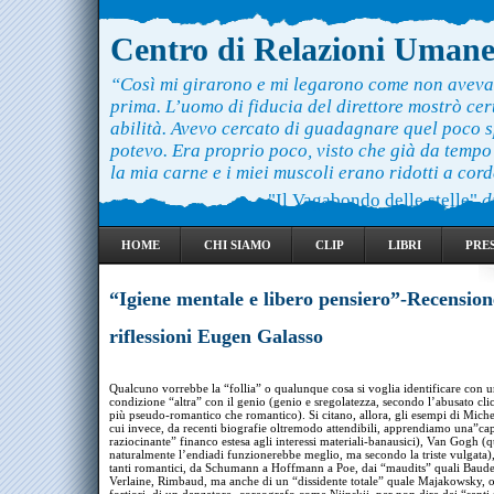
Centro di Relazioni Uman
“Così mi girarono e mi legarono come non aveva
prima. L’uomo di fiducia del direttore mostrò ce
abilità. Avevo cercato di guadagnare quel poco 
potevo. Era proprio poco, visto che già da temp
la mia carne e i miei muscoli erano ridotti a cord
"Il Vagabondo delle stelle"
d
HOME
CHI SIAMO
CLIP
LIBRI
PRE
“Igiene mentale e libero pensiero”-Recension
riflessioni Eugen Galasso
Qualcuno vorrebbe la “follia” o qualunque cosa si voglia identificare con 
condizione “altra” con il genio (genio e sregolatezza, secondo l’abusato cli
più pseudo-romantico che romantico). Si citano, allora, gli esempi di Miche
cui invece, da recenti biografie oltremodo attendibili, apprendiamo una”cap
raziocinante” financo estesa agli interessi materiali-banausici), Van Gogh (q
naturalmente l’endiadi funzionerebbe meglio, ma secondo la triste vulgata)
tanti romantici, da Schumann a Hoffmann a Poe, dai “maudits” quali Baude
Verlaine, Rimbaud, ma anche di un “dissidente totale” quale Majakowsky, 