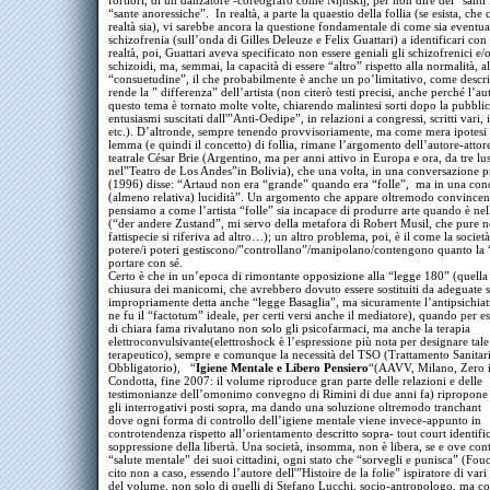
fortiori, di un danzatore -coreografo come Nijnskij, per non dire dei “santi f
“sante anoressiche”. In realtà, a parte la quaestio della follia (se esista, che 
realtà sia), vi sarebbe ancora la questione fondamentale di come sia eventu
schizofrenia (sull’onda di Gilles Deleuze e Felix Guattari) a identificari con 
realtà, poi, Guattari aveva specificato non essere geniali gli schizofrenici e/o
schizoidi, ma, semmai, la capacità di essere “altro” rispetto alla normalità, al
“consuetudine”, il che probabilmente è anche un po’limitativo, come descr
rende la ” differenza” dell’artista (non citerò testi precisi, anche perché l’au
questo tema è tornato molte volte, chiarendo malintesi sorti dopo la pubblic
entusiasmi suscitati dall'”Anti-Oedipe”, in relazioni a congressi, scritti vari, 
etc.). D’altronde, sempre tenendo provvisoriamente, ma come mera ipotesi d
lemma (e quindi il concetto) di follia, rimane l’argomento dell’autore-attore
teatrale César Brie (Argentino, ma per anni attivo in Europa e ora, da tre lus
nel”Teatro de Los Andes”in Bolivia), che una volta, in una conversazione p
(1996) disse: “Artaud non era “grande” quando era “folle”, ma in una con
(almeno relativa) lucidità”. Un argomento che appare oltremodo convincent
pensiamo a come l’artista “folle” sia incapace di produrre arte quando è nell
(“der andere Zustand”, mi servo della metafora di Robert Musil, che pure n
fattispecie si riferiva ad altro…); un altro problema, poi, è il come la societ
potere/i poteri gestiscono/”controllano”/manipolano/contengono quanto la 
portare con sé.
Certo è che in un’epoca di rimontante opposizione alla “legge 180” (quella 
chiusura dei manicomi, che avrebbero dovuto essere sostituiti da adeguate s
impropriamente detta anche “legge Basaglia”, ma sicuramente l’antipsichiatr
ne fu il “factotum” ideale, per certi versi anche il mediatore), quando per es
di chiara fama rivalutano non solo gli psicofarmaci, ma anche la terapia
elettroconvulsivante(elettroshock è l’espressione più nota per designare tal
terapeutico), sempre e comunque la necessità del TSO (Trattamento Sanitar
Obbligatorio), “
Igiene Mentale e Libero Pensiero
“(AAVV, Milano, Zero 
Condotta, fine 2007: il volume riproduce gran parte delle relazioni e delle
testimonianze dell’omonimo convegno di Rimini di due anni fa) ripropone 
gli interrogativi posti sopra, ma dando una soluzione oltremodo trancha
dove ogni forma di controllo dell’igiene mentale viene invece-appunto in
controtendenza rispetto all’orientamento descritto sopra- tout court identifi
soppressione della libertà. Una società, insomma, non è libera, se e ove contr
“salute mentale” dei suoi cittadini, ogni stato che “sorvegli e punisca” (Fouc
cito non a caso, essendo l’autore dell'”Histoire de la folie” ispiratore di vari
del volume, non solo di quelli di Stefano Lucchi, socio-antropologo, ma c