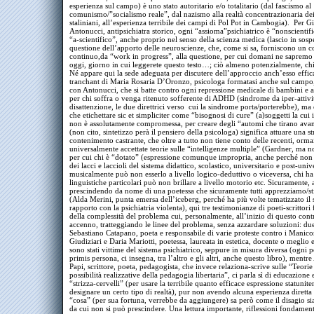
esperienza sul campo) è uno stato autoritario e/o totalitario (dal fascismo al
comunismo/”socialismo reale”, dal nazismo alla realtà concentrazionaria de
staliniani, all’esperienza terribile dei campi di Pol Pot in Cambogia). Per G
Antonucci, antipsichiatra storico, ogni “assioma”psichiatrico è “nonscientifi
“a-scientifico”, anche proprio nel senso della scienza medica (lascio in sosp
questione dell’apporto delle neuroscienze, che, come si sa, forniscono un c
continuo,da “work in progress”, alla questione, per cui domani ne sapremo 
oggi, giorno in cui leggerete questo testo…; ciò almeno potenzialmente, 
Né appare qui la sede adeguata per discutere dell’approccio anch’esso effi
tranchant di Maria Rosaria D’Oronzo, psicologa formatasi anche sul campo
con Antonucci, che si batte contro ogni repressione medicale di bambini e a
per chi soffra o venga ritenuto sofferente di ADHD (sindrome da iper-attivi
disattenzione, le due direttrici verso cui la sindrome porta/porterebbe), ma
che etichettare sic et simpliciter come “bisognosi di cure” (a)soggetti la cui 
non è assolutamente compromessa, per creare degli “automi che tirano avant
(non cito, sintetizzo perà il pensiero della psicologa) significa attuare una st
contenimento castrante, che oltre a tutto non tiene conto delle recenti, orma
universalmente accettate teorie sulle “intelligenze multiple” (Gardner, ma n
per cui chi è “dotato” (espressione comunque impropria, anche perché non 
dei lacci e laccioli del sistema didattico, scolastico, universitario e post-univ
musicalmente può non esserlo a livello logico-deduttivo o viceversa, chi ha
linguistiche particolari può non brillare a livello motorio etc. Sicuramente,
prescindendo da nome di una poetessa che sicuramente tutti apprezziamo/
(Alda Merini, punta emersa dell’iceberg, perché ha più volte tematizzato il
rapporto con la psichiatria violenta), qui tre testimonianze di poeti-scrittori
della complessità del problema cui, personalmente, all’inizio di questo cont
accenno, tratteggiando le linee del problema, senza azzardare soluzioni: due 
Sebastiano Catapano, poeta e responsabile di varie proteste contro i Manic
Giudiziari e Daria Mariotti, poetessa, laureata in estetica, docente o meglio
sono stati vittime del sistema psichiatrico, seppure in misura diversa (ogni p
primis persona, ci insegna, tra l’altro e gli altri, anche questo libro), mentr
Papi, scrittore, poeta, pedagogista, che invece relaziona-scrive sulle “Teorie
possibilità realizzative della pedagogia libertaria”, ci parla sì di educazione
“strizza-cervelli” (per usare la terribile quanto efficace espressione statunite
designare un certo tipo di realtà), pur non avendo alcuna esperienza diretta 
“cosa” (per sua fortuna, verrebbe da aggiungere) sa però come il disagio sia
da cui non si può prescindere. Una lettura importante, riflessioni fondament