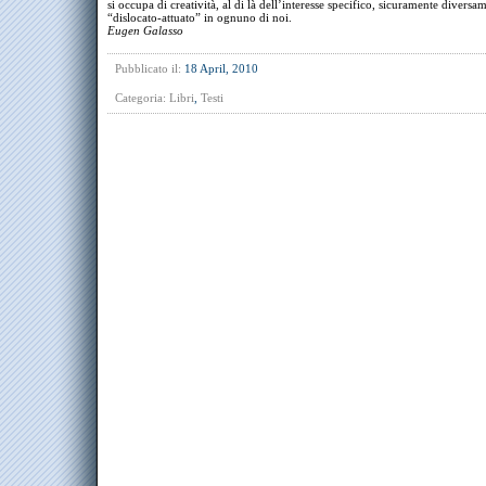
si occupa di creatività, al di là dell’interesse specifico, sicuramente diversa
“dislocato-attuato” in ognuno di noi.
Eugen Galasso
Pubblicato il:
18 April, 2010
Categoria:
Libri
,
Testi