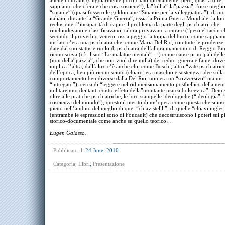
anche Foucault (singolarmente poco citato direttamente, però, quasi a dire
sappiamo che c’era e che cosa sostiene”), la”follia”-la”pazzia”, forse meglio
“smanie” (quasi fossero le goldoniane “Smanie per la villeggiatura”), di mol
italiani, durante la “Grande Guerra”, ossia la Prima Guerra Mondiale, la lor
reclusione, l’incapacità di capire il problema da parte degli psichiatri, che
rinchiudevano e classificavano, talora provavano a curare (“peso el tacòn c
secondo il proverbio veneto, ossia peggio la toppa del buco, come sappiam
un lato c’era una psichiatra che, come Maria Del Rio, con tutte le prudenze 
date dal suo status e ruolo di psichiatra dell’allora manicomio di Reggio Emi
riconosceva (cfr.il suo “Le malattie mentali”….) come cause principali delle 
(non della”pazzia”, che non vuol dire nulla) dei reduci guerra e fame, dove
implica l’altra, dall’altro c’è anche chi, come Boschi, altro “vate psichiatric
dell’epoca, ben più riconosciuto (chiaro: era maschio e sosteneva idee sulla
comportamento ben diverse dalla Del Rio, non era un “sovversivo” ma un
“intregato”), cerca di “leggere nel ridimensionamento postbellico della neur
militare uno dei tanti controeffetti della”montante marea bolscevica”. Demis
oltre alle pratiche psichiatriche, le loro stampelle ideologiche (“ideologia”=
coscienza del mondo”), questo il merito di un’opera come questa che si inse
pieno nell’ambito del meglio di quei “chiavistellli”, di quelle “chiavi ingles
(entrambe le espressioni sono di Foucault) che decostruiscono i poteri sul p
storico-documentale come anche su quello teorico…
Eugen Galasso.
Pubblicato il:
24 June, 2010
Categoria:
Libri
,
Presentazione