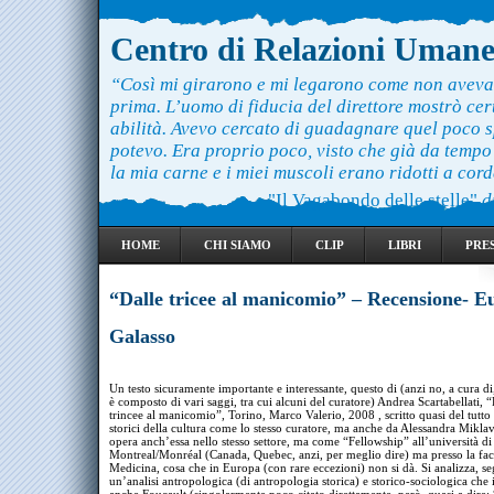
Centro di Relazioni Uman
“Così mi girarono e mi legarono come non aveva
prima. L’uomo di fiducia del direttore mostrò ce
abilità. Avevo cercato di guadagnare quel poco 
potevo. Era proprio poco, visto che già da temp
la mia carne e i miei muscoli erano ridotti a cord
"Il Vagabondo delle stelle"
d
HOME
CHI SIAMO
CLIP
LIBRI
PRE
“Dalle tricee al manicomio” – Recensione- E
Galasso
Un testo sicuramente importante e interessante, questo di (anzi no, a cura di
è composto di vari saggi, tra cui alcuni del curatore) Andrea Scartabellati, “
trincee al manicomio”, Torino, Marco Valerio, 2008 , scritto quasi del tutto 
storici della cultura come lo stesso curatore, ma anche da Alessandra Miklav
opera anch’essa nello stesso settore, ma come “Fellowship” all’università di
Montreal/Monréal (Canada, Quebec, anzi, per meglio dire) ma presso la fac
Medicina, cosa che in Europa (con rare eccezioni) non si dà. Si analizza, 
un’analisi antropologica (di antropologia storica) e storico-sociologica che 