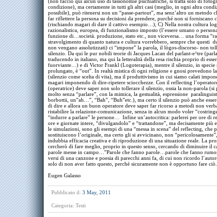
(non faccio qui alcun uso di tassonomie psichiatriche, si tratta solo di fotog
condizione), ma certamente in tutti gli altri casi (meglio, in ogni altra cond
possibile), può ritenersi non un “passe-partout”, ma senz’altro un metodo c
far riflettere la persona su decisioni da prendere, purché non si forniscano c
(rischiando magari di dare il cattivo esempio…); C) Nella nostra cultura log
razionalistica, europea, di funzionalismo imposto (l’essere umano o persona
funzione di…società. produzione, stato etc., non viceversa… una forma “raf
stravolgimento di quanto natura e cultura vorrebbero, sempre che questi d
non vengano assolutizzati) ci “impone” la parola, il lògos-discorso- non toll
silenzio. Da qui le pur nobili teorie di Jacques Lacan del parlant-e^tre (parl
traducendo in italiano, ma qui la letteralità della resa rischia proprio di esse
fuorviante…) e di Victor Frankl (Logoterapia), mentre il silenzio, in specie 
prolungato, è “out”. In realtà mistica di ogni religione e gnosi prevedono l
(silenzio come scelta di vita), ma il produttivismo in cui siamo calati impone
magari imponendo di dire-ripetere sciocchezze. Con il reflecting l’operator
(operatrice) deve saper non solo tollerare il silenzio, ossia la non-parola (si
molto senza “parlare”, con la mimica, la gestualità, espressione paralinguis
borbottii, un”ah…”, “Bah”, “Buh”etc.), ma certo il silenzio può anche esser
di dire e allora un buon operatore deve saper far ricorso a metodi non verba
ristabilire la relazione-comunicazione, senza in alcun modo voler “costring
“indurre a parlare” le persone… Infine un’autocritica: parlerei per ore di re
ore e giornate intere, “divulgandolo” e “trattandone”, ma decisamente più e
le simulazioni, sono gli esempi di una “messa in scena” del reflecting, che 
sostituiscono l’originale, ma certo gli si avvicinano, non “pericolosamente
indubbia efficacia creativa e di riproduzione di una situazione reale. La pr
cercherò di fare meglio, proprio in questo senso, cercando di diminuire il c
parole messe in campo…”Parole che fanno parole…parole che fanno rumor
versi di una canzone e poesia di parecchi anni fa, di cui non ricordo l’auto
solo di non aver fatto questo, perchè sicuramente non è opportuno fare ciò.
Eugen Galasso
Pubblicato il:
3 May, 2011
Categoria:
Testi