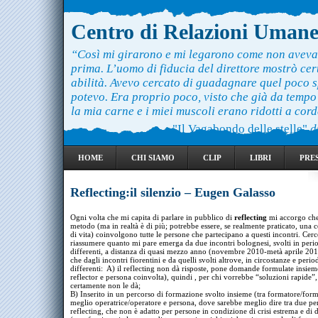
Centro di Relazioni Uman
“Così mi girarono e mi legarono come non aveva
prima. L’uomo di fiducia del direttore mostrò ce
abilità. Avevo cercato di guadagnare quel poco 
potevo. Era proprio poco, visto che già da temp
la mia carne e i miei muscoli erano ridotti a cord
"Il Vagabondo delle stelle"
d
HOME
CHI SIAMO
CLIP
LIBRI
PRE
Reflecting:il silenzio – Eugen Galasso
Ogni volta che mi capita di parlare in pubblico di
reflecting
mi accorgo che 
metodo (ma in realtà è di più; potrebbe essere, se realmente praticato, una
di vita) coinvolgono tutte le persone che partecipano a questi incontri. Cerc
riassumere quanto mi pare emerga da due incontri bolognesi, svolti in peri
differenti, a distanza di quasi mezzo anno (novembre 2010-metà aprile 2011
che dagli incontri fiorentini e da quelli svolti altrove, in circostanze e perio
differenti: A) il reflecting non dà risposte, pone domande formulate insieme
reflector e persona coinvolta), quindi , per chi vorrebbe “soluzioni rapide”,
certamente non le dà;
B) Inserito in un percorso di formazione svolto insieme (tra formatore/form
meglio operatrice/operatore e persona, dove sarebbe meglio dire tra due per
reflecting, che non è adatto per persone in condizione di crisi estrema e di 