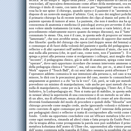
tecnica. Se un tempo il “taglio della pietra”, cioè l’asportazione di calcoli (s
vescicolari, all’epoca)era demonizzato come affare di/da mestieranti, ora es
chirurgo è titolo di vanto, con tanto di onore per “trapiantisti” ma non so
rosa ha le sue spine: il chirurgo, quando opera e il paziente è in “anestesia t
dispone di un notevole margine d’arbitrio. Così, in uno dei migliori policlini
il primario-chirurgo ha di recente introdotto dei clips al titanio nel petto di
paziente operata di tumore al seno. La paziente, che non è medico ma ha q
conoscenza di anatomia e medicina (è psicologa) aveva pre-avvertito il chi
non volere simile trattamento (si tratta, come sarà noto a varie lettrici, di un
procedimento relativamente nuovo quanto da tempo discusso), ma il “fatto”
consumato lo stesso. Ora, non è il caso, in questa sede di proporre un’enne
“lamentatio”, che non avrebbe senso, ma al contrario di opporre due metod
due filosofie: quella del chirurgo che opera (nel doppio senso del lemma)
a
o comunque al di fuori della volontà del paziente e quella del pedagogista c
reflector e di altri operatori nell’ambito delle professioni d’aiuto, che no
mai nulla alla persona (che, in quel caso, come noto, non è”paziente”). Il r
spiega a priori alla persona come si svolgeranno i colloqui, anzi meglio dir
“incontri”, il pedagogista clinico, già in sede di anamnesi, spiega come int
“operare”, dove sarà opportuno ricordare che nessun intervento ammesso n
della pedagogia clinica è “invasivo”, ma, nel caso che, per es., si attui il 
Work” oppure il “Touch Ball”, di cui senz’altro nessuno potrà affermare l’ “
l’operatore addetto comunica le sue intenzioni alla persona o, nel caso si tra
minore, lo dirà con le precauzioni giocose del caso, mentre lo comunicherà
ampiamente ai genitori o a chi “ne fa le veci”. Ciò, però, se vale per metodi
prevedono un minimo di manipolazione, vale anche per quei metodi che 
nulla di manipolatorio, come per es.la Musicopedagogia, l’Inter-Art, il Tra
Induttivo, la Ludopedagogia etc. Non si tratta qui di stabilire, in questa sed
in nessun’altra) la superiorità di una concezione e di un metodo su un’altra
di un altro, ma di affermare, senza alcuna volontà di creare ad arte dicotomi
diversità fondamentale del modo di procedere e quindi della “filosofia” sotto
chirurgo procede come meglio crede, anche ignorando volontà e richieste d
certo convinto di agire comunque per il meglio, nel l’ interesse della perso
per pedagogisti clinici e reflector si tratta di corrispondere alla verità come 
fondo. Credo sia opportuno concludere con un’efficace metafora (che ovv
come ogni metafora, rimanda ad altro) citata e fatta propria da Guido Pesci
che la terapia abbia come protagonista la parola non può soddisfare il princ
metafora kohutiana dell’aratro di Ulisse che, opponendosi alla visione pessi
dell’uomo contenuta nella tragedia di Edipo , ci mostra la possibilità che o