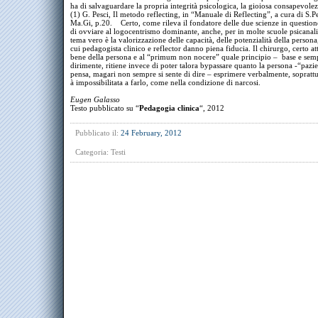
ha di salvaguardare la propria integrità psicologica, la gioiosa consapevolez
(1) G. Pesci, Il metodo reflecting, in “Manuale di Reflecting”, a cura di S.
Ma.Gi, p.20. Certo, come rileva il fondatore delle due scienze in questione,
di ovviare al logocentrismo dominante, anche, per in molte scuole psicanali
tema vero è la valorizzazione delle capacità, delle potenzialità della person
cui pedagogista clinico e reflector danno piena fiducia. Il chirurgo, certo at
bene della persona e al “primum non nocere” quale principio – base e sem
dirimente, ritiene invece di poter talora bypassare quanto la persona -“pazie
pensa, magari non sempre si sente di dire – esprimere verbalmente, sopratt
à impossibilitata a farlo, come nella condizione di narcosi.
Eugen Galasso
Testo pubblicato su “
Pedagogia clinica
“, 2012
Pubblicato il:
24 February, 2012
Categoria:
Testi