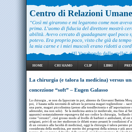
Centro di Relazioni Uman
“Così mi girarono e mi legarono come non aveva
prima. L’uomo di fiducia del direttore mostrò ce
abilità. Avevo cercato di guadagnare quel poco 
potevo. Era proprio poco, visto che già da temp
la mia carne e i miei muscoli erano ridotti a cord
"Il Vagabondo delle stelle"
d
HOME
CHI SIAMO
CLIP
LIBRI
PRE
La chirurgia (e talora la medicina) versus un
concezione “soft” – Eugen Galasso
La chirurgia , se non da Ippocrate in poi, almeno da Giovanni Battista Mor
poi, è basata sulla necessità di salvare la persona magari togliendone – sac
una parte, magari piccolissima (penso alla tonsillectomia e all’asportazione 
adenoidei, ma non solo). Se la medicina antica (e medievale, ma fino al Se
appunto) sostanzialmente espungeva dal suo codice la chirurgia, bollando i
come “cerusici”, cioè grosso modo al livello di barbieri e ambulanti, id est 
artigiani, privi di un iter studiorum (e difatti erano pesanti le condizioni d
di un cerusico alla facoltà di medicina), oggi la chirurgia è talora persino p
considerata della medicina, per merito dei progressi della scienza e più anco