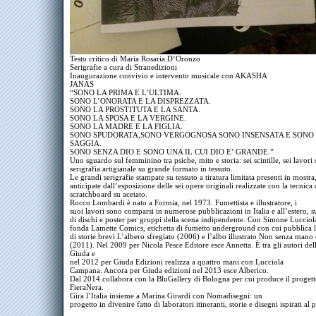
Testo critico di Maria Rosaria D’Oronzo
Serigrafie a cura di Stranedizioni
Inaugurazione convivio e intervento musicale con AKASHA
JANAS
“SONO LA PRIMA E L’ULTIMA.
SONO L’ONORATA E LA DISPREZZATA.
SONO LA PROSTITUTA E LA SANTA.
SONO LA SPOSA E LA VERGINE.
SONO LA MADRE E LA FIGLIA.
SONO SPUDORATA,SONO VERGOGNOSA SONO INSENSATA E SONO
SAGGIA.
SONO SENZA DIO E SONO UNA IL CUI DIO E’ GRANDE.”
Uno sguardo sul femminino tra psiche, mito e storia: sei scintille, sei lavori 
serigrafia artigianale su grande formato in tessuto.
Le grandi serigrafie stampate su tessuto a tiratura limitata presenti in mostr
anticipate dall’esposizione delle sei opere originali realizzate con la tecnica 
scratchboard su acetato.
Rocco Lombardi è nato a Formia, nel 1973. Fumettista e illustratore, i
suoi lavori sono comparsi in numerose pubblicazioni in Italia e all’estero, s
di dischi e poster per gruppi della scena indipendente. Con Simone Lucciol
fonda Lamette Comics, etichetta di fumetto underground con cui pubblica l
di storie brevi L’albero sfregiato (2006) e l’albo illustrato Non senza mano 
(2011). Nel 2009 per Nicola Pesce Editore esce Annetta. È tra gli autori dell
Giuda e
nel 2012 per Giuda Edizioni realizza a quattro mani con Lucciola
Campana. Ancora per Giuda edizioni nel 2013 esce Alberico.
Dal 2014 collabora con la BluGallery di Bologna per cui produce il proget
FieraNera.
Gira l’Italia insieme a Marina Girardi con Nomadisegni: un
progetto in divenire fatto di laboratori itineranti, storie e disegni ispirati al