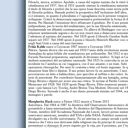
Filosofa, storica, scrittrice. Apolide, a causa del regime nazista che le ritirò l
cittadinanza nel 1937, fino al 1951 quando ottenne la cittadinanza statunite
il titolo di filosofa e preferì che la sua opera fosse descritta come teoria poli
di filosofia politica. Hannah preferì la prospettiva dell’inclusione dell’altro,
ci è estraneo, in quanto il pluralismo e l’uguaglianza tra le persone vengon
sviluppate. Criticò la democrazia rappresentativa preferendole la forma di
diretta. Per Hannah l’intuizione deve affiancare il giudizio. Per il suo pensi
indipendente, per la teoria del totalitarismo, per la sua filosofia esistenziale
fondamentale nei dibattiti contemporanei. Fu allieva di Heidegger con cui 
relazione sentimentale segreta e da cui non riuscii mai a distaccarsi nonosta
l’adesione al nazismo del maestro. Nel 1929 sposò il filosofo Gunther Ander
separò nel 1937. Nel 1940 sposò il poeta e filosofo Heinrich Blucher con c
negli Stati Uniti a causa del nazi-fascismo.
Frida Kahlo
nasce a Coyoacan 1907 muore a Coyoacan 1954
Pittrice. Spesso diceva che era nata nel 1910 l’anno della rivoluzione messi
Ammalata da spina bifida che scambiarono per poliomelite. Nel 1922 si iscri
Escuela Nacional preparatoria, aspirando di diventare medico. Si legò ai C
studenti sostenitori del socialismo nazionale. Nel 1925 fu coinvolta in un ter
incidente tra l’autobus su cui viaggiava, con il suo amante, e un tram. Subì
operazioni chirurgiche. Per anni fu costretta a letto col busto ingessato. In 
situazione lesse libri e dipinse. Il suo primo lavoro fu un autoritratto. I suoi 
procurarono un letto a baldacchino, uno specchio al soffitto e dei colori. Ini
serie di autoritratti. Per contribuire finanziariamente alla sua famiglia, sotto
Diego Riviera i dipinti per avere una sua critica. Si iscrisse al Partito Comun
Messicano nel 1928. Nel 1929 sposò Diego Rivera. Ebbe numerosi amanti 
sessi: i più famosi Lev Trockij, Andrè Breton Tina Modotti. Divorziò nel 1
Diego Rivera. Surreale è anche il suo diario personale iniziato nel 1944, sc
immagini e parole.
Margherita Hack
nasce a Fienze 1922 muore a Trieste 2013
Astrofisica. Dal 1964 al 1987 fu direttrice dell’Osservatorio Astronomico di
portandolo a fama internazionale. Fu direttrice del Dipartimento di Astrono
Trieste, membro dell’Accademia Nazionale dei Lincei, lavorò presso numer
osservatori americani, membro dell’ESA e della NASA. Pubblicò numerosi l
divulgativi sia a livello universitario. Fu un’attivista in campo sociale e poli
riteneva che l’etica non derivasse dalla religione ma da principi di coscienz
permettono a chiunque di avere rispetto per la vita, per il prossimo, per l’in