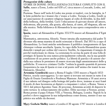
Protagoniste della cultura
STORIE DI DONNE: INTELLIGENZA CULTURA E CONFLITTI CON IL
Saffo
, nasce a Ereso, Lesbo nel 630 a.C circa muore a Leucade, Lesbo, nel
circa.
Poetessa. Nasce nell’isola di Lesbo ma presto si trasferì, con la famiglia, in S
le lotte politiche tra i tiranni che c’erano a Lesbo. Tornata a Lesbo, fondò u
un’associazione di carattere religioso legato al culto di Afrodite, la dea del
della bellezza, della fertilità. Curò l’educazione di giovani donne all’amore,
delicatezza, alla poesia, alla grazia, alla danza, al canto, all’eleganza, alla s
alla musica. Nella biblioteca di Alessandria la sua opera comprendeva otto 
libri.
Ipazia
, nasce ad Alessandria d’Egitto 355/370 muore ad Alessandria d’Egit
circa.
Matematica, astronoma, filosofa. Venne istruita alla matematica dal padre T
divenne ella stessa maestra di molti scienziati e filosofi. Dal 393 fu a capo 
Alessandrina. Le fonti antiche sottolineano il pubblico insegnamento di Ipa
chiunque volesse ascoltarla. Ipazia, fu capo della Scuola Alessandrina qua
demoliti i templi per ordine del vescovo Teofilo, fu risparmiato il tempio d
perché trasformato in chiesa. La scienziata fu uccisa da parte di una folla di c
prestigio di Ipazia ha una natura principalmente culturale, ma la sua grande 
condizione di un potere anche politico. La libertà di parola e di azione che
dalla sua cultura le permisero di essere ricercata dagli amministratori delle 
pubbliche. Il vescovo cristiano Cirillo “veduta la grande quantità di person
frequentava la casa di Ipazia si rose a tal punto nell’anima che tramò la sua
Damascio, filosofo).
Artemisia Gentileschi
nasce a Roma 8 luglio 1593 muore a Napoli 1653
Pittrice, scuola caravaggesca. Le sue opere si trovano nei musei in tutto il 
Figlia di Orazio Gentileschi e Prudenza Mantone. Artemisia a 16 anni avev
il suo talento nel disegno nella bottega del padre dove, insieme ai suoi frate
il modo di dare lucentezza ai dipinti e a impastare i colori, a Roma. Venne s
1611 dal pittore Agostino Tassi. Al processo, Artemisia accettò di deporre l
sotto tortura: lo schiacciamento dei pollici. Ebbe successo a Firenze, presso 
Roma presso il papa Urbano VIII, a Venezia, Bologna, Londra. Napoli fu la 
preferì e dove raggiunse la sua indipendenza come donna, mentre il suo su
pittrice era solido da decenni.
Mary Godwin Shelley
nasce a Londra il 30 agosto 1797 muore a Londra il