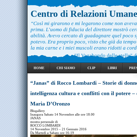
Centro di Relazioni Uman
“Così mi girarono e mi legarono come non aveva
prima. L’uomo di fiducia del direttore mostrò ce
abilità. Avevo cercato di guadagnare quel poco 
potevo. Era proprio poco, visto che già da temp
la mia carne e i miei muscoli erano ridotti a cord
"Il Vagabondo delle stelle"
d
HOME
CHI SIAMO
CLIP
LIBRI
PRE
“Janas” di Rocco Lombardi – Storie di donn
intelligenza cultura e conflitti con il potere – 
Maria D’Oronzo
Blugallery
Inaugura Sabato 14 Novembre alle ore 18.00
JANAS
mostra personale di
ROCCO LOMBARDI
14 Novembre 2015 – 21 Gennaio 2016
Da Martedì a Sabato ore 16-19