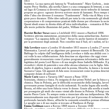
1851
Scrittrice. La sua opera più famosa fu “Frankenstein”. Mary Godwin, , insi
marito Percy Shelley, alla sorella Claire e a una compagnia di letterati, a ca
sul lago di Costanza si divertiva leggendo insieme storie tedesche di fantas
propose un gioco: ognuno doveva scrivere storie di fantasmi. Poco tempo
ebbe l’idea che divenne il romanzo “Frankenstein”. Nella vita di Mary si t
gioie poco durature. Ebbe idee radicali per tutta la vita sostenendo gli ideali
cooperazione e di comprensione praticati dalle donne per riformare la societ
Questi ideali erano in diretta sfida all’etica individualista – romantica di Pe
alle teorie politiche illuministe del padre, William Godwin.
Harriet Becher Stowe
nasce a Litchfield 1811 muore a Hartford 1896.
Scrittrice attivista statunitense, promotrice della causa antischiavista. Autrice
romanzo “La capanna dello zio Tom”. Stowe fu anche fautrice di iniziative l
per la protezione degli animali. Non conobbe mai il Sud, né i sudisti, né la 
Ada Lovelace
nasce a Londra 10 dicembre 1815 muore a Londra 27 nov
Matematica. Lavorò ad un algoritmo per generare numeri di Bernouilli. Cha
Babbage fu colpito dall’intelligenza della Lovelace e dalla sua abilità con i
cui volle la sua collaborazione. Ada descrisse un algoritmo che oggi viene
generalmente riconosciuto come il primo programma informatico della stori
legittima del poeta Lord Byron e di sua moglie Anne Isabella Milbanke. Il 
rivendicò i diritti di paternità e non ebbe alcuna relazione con la figlia. Ada 
studio di algebra, logica e analisi amò la poesia, filosofia, la danza e la musi
Suonava l’arpa. Gli appunti di Ada sono riconosciuti come la prima descriz
computer dotato di software.
Marie Curie
nasce a Varsavia 1867 muore a Passy 1934
Scienziata, chimica e fisica. Fu insignita di due premi Nobel: per la fisica e 
chimica. Nata in Polonia, per le difficoltà economiche della famiglia, lavor
governante presso famiglie di ricchi industriali. Fu molto legata alla sorell
Bronia, ed ebbe una forte fiducia verso le donne. Grazie alla sorella si trasfe
per proseguire gli studi che erano vietati alle donne in Polonia. A Parigi c
marito Pierre Curie. Fu sempre restia a rinunciare alla sua indipendenza. Ma
intenzionalmente non depositò il brevetto per il processo di isolamento del 
preferendo lasciarlo libero, affinché la comunità scientifica potesse effettua
Le spoglie sue e di suo marito si trovano al Pantheon di Parigi.
Emma Goldman
nasce a Kovno 1869 muore a Toronto 1940
Filosofa, anarchica, saggista. Ebbe un’infanzia difficile per la figura autorit