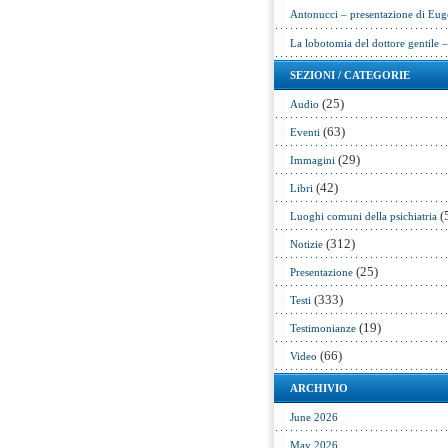
Antonucci – presentazione di Eug
La lobotomia del dottore gentile 
SEZIONI / CATEGORIE
(25)
Audio
(63)
Eventi
(29)
Immagini
(42)
Libri
(
Luoghi comuni della psichiatria
(312)
Notizie
(25)
Presentazione
(333)
Testi
(19)
Testimonianze
(66)
Video
ARCHIVIO
June 2026
May 2026