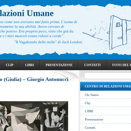
elazioni Umane
ono come non avevano mai fatto prima. L’uomo di
rtamente la sua abilità. Avevo cercato di
he potevo. Era proprio poco, visto che già da
 e i miei muscoli erano ridotti a corde”.
"Il Vagabondo delle stelle"
di Jack London.
CLIP
LIBRI
PRESENTAZIONE
CONTATTI
FOTO DEL
ro (Giulia) – Giorgio Antonucci
CENTRO DI RELAZIONI UMA
Chi Siamo
Clip
LIBRI
Presentazione
Contatti