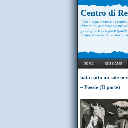
Centro di R
“Così mi girarono e mi legar
fiducia del direttore mostrò ce
guadagnare quel poco spazio c
tempo avevo perso la mia carne
HOME
CHI SIAMO
nata sotto un sole ne
– Poesie (II parte)