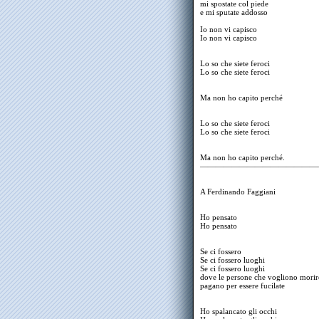
mi spostate col piede
e mi sputate addosso
Io non vi capisco
Io non vi capisco
Lo so che siete feroci
Lo so che siete feroci
Ma non ho capito perché
Lo so che siete feroci
Lo so che siete feroci
Ma non ho capito perché.
———————————————
A Ferdinando Faggiani
Ho pensato
Ho pensato
Se ci fossero
Se ci fossero luoghi
Se ci fossero luoghi
dove le persone che vogliono morir
pagano per essere fucilate
Ho spalancato gli occhi