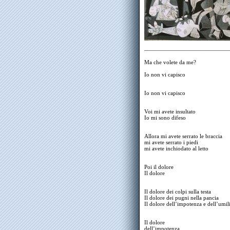
———————————————
Ma che volete da me?
Io non vi capisco
Io non vi capisco
Voi mi avete insultato
Io mi sono difeso
Allora mi avete serrato le braccia
mi avete serrato i piedi
mi avete inchiodato al letto
Poi il dolore
Il dolore
Il dolore dei colpi sulla testa
Il dolore dei pugni nella pancia
Il dolore dell’impotenza e dell’umil
Il dolore
dell’impotenza