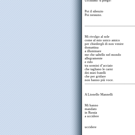
Uccidimi! ti prego!
Poi il silenzio
Poi nessuno.
———————————————
Mi rivolgo al sole
come al mio unico amico
per chiedergli di non venire
domattina
a illuminare
me che saltello nel mondo
allegramente
e rido
tra uomini d’acciaio
che tagliano le carni
dei miei fratelli
che per gridare
non hanno più voce.
———————————————
A Lionello Mannelli
Mi hanno
mandato
in Russia
a uccidere
uccidere