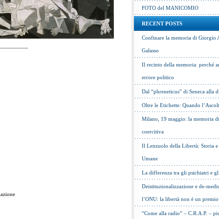
FOTO del MANICOMIO
RECENT POSTS
Confinare la memoria di Giorgio 
—————-
Galasso
Il recinto della memoria: perché a
errore politico
Dal “phreneticus” di Seneca alla
Oltre le Etichette: Quando l’Ascol
Milano, 19 maggio: la memoria di 
coercitiva
Il Lenzuolo della Libertà: Storia 
Umane
La differenza tra gli psichiatri e gl
Deistituzionalizzazione e de-medic
iazione
l’ONU: la libertà non è un premio
“Come alla radio” – C.R.A.P. – pic