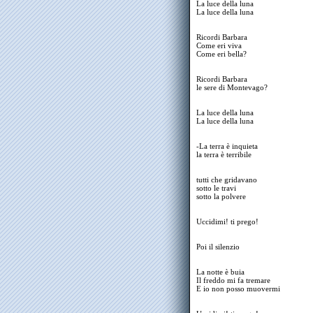
La luce della luna
La luce della luna
Ricordi Barbara
Come eri viva
Come eri bella?
Ricordi Barbara
le sere di Montevago?
La luce della luna
La luce della luna
-La terra è inquieta
la terra è terribile
tutti che gridavano
sotto le travi
sotto la polvere
Uccidimi! ti prego!
Poi il silenzio
La notte è buia
Il freddo mi fa tremare
E io non posso muovermi