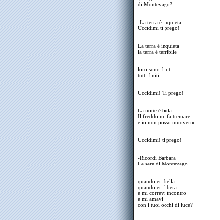
di Montevago?
-La terra è inquieta
Uccidimi ti prego!
La terra è inquieta
la terra è terribile
loro sono finiti
tutti finiti
Uccidimi! Ti prego!
La notte è buia
Il freddo mi fa tremare
e io non posso muovermi
Uccidimi! ti prego!
-Ricordi Barbara
Le sere di Montevago
quando eri bella
quando eri libera
e mi correvi incontro
e mi amavi
con i tuoi occhi di luce?