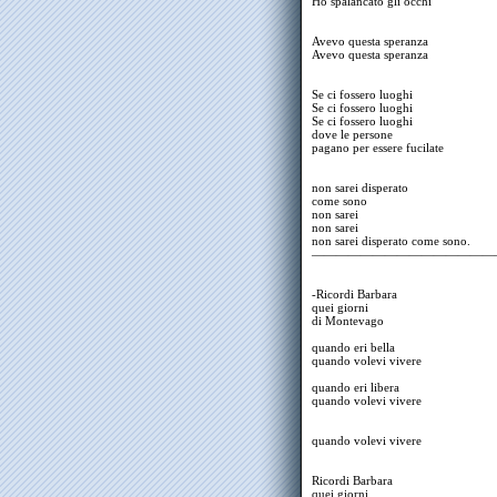
Ho spalancato gli occhi
Avevo questa speranza
Avevo questa speranza
Se ci fossero luoghi
Se ci fossero luoghi
Se ci fossero luoghi
dove le persone
pagano per essere fucilate
non sarei disperato
come sono
non sarei
non sarei
non sarei disperato come sono.
———————————————
-Ricordi Barbara
quei giorni
di Montevago
quando eri bella
quando volevi vivere
quando eri libera
quando volevi vivere
quando volevi vivere
Ricordi Barbara
quei giorni