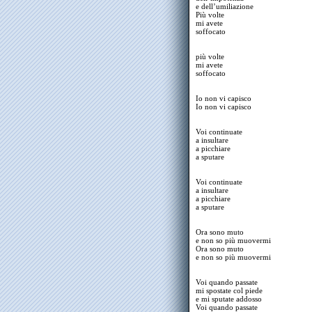
e dell’umiliazione
Più volte
mi avete
soffocato
più volte
mi avete
soffocato
Io non vi capisco
Io non vi capisco
Voi continuate
a insultare
a picchiare
a sputare
Voi continuate
a insultare
a picchiare
a sputare
Ora sono muto
e non so più muovermi
Ora sono muto
e non so più muovermi
Voi quando passate
mi spostate col piede
e mi sputate addosso
Voi quando passate