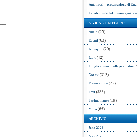
Antonucci – presentazione di Eug
La lobotomia del dottore gentile 
SEZIONI / CATEGORIE
——
(25)
Audio
(63)
Eventi
(29)
Immagini
(42)
Libri
(
Luoghi comuni della psichiatria
(312)
Notizie
(25)
Presentazione
(333)
Testi
(19)
Testimonianze
(66)
Video
ARCHIVIO
June 2026
May 2026