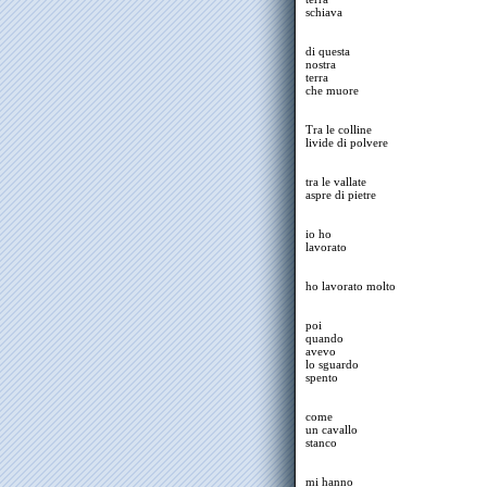
schiava
di questa
nostra
terra
che muore
Tra le colline
livide di polvere
tra le vallate
aspre di pietre
io ho
lavorato
ho lavorato molto
poi
quando
avevo
lo sguardo
spento
come
un cavallo
stanco
mi hanno