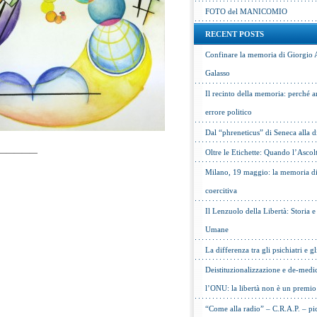
FOTO del MANICOMIO
RECENT POSTS
Confinare la memoria di Giorgio 
Galasso
Il recinto della memoria: perché a
errore politico
Dal “phreneticus” di Seneca alla
—————
Oltre le Etichette: Quando l’Ascol
Milano, 19 maggio: la memoria di 
coercitiva
Il Lenzuolo della Libertà: Storia 
Umane
La differenza tra gli psichiatri e gl
Deistituzionalizzazione e de-medic
l’ONU: la libertà non è un premio
“Come alla radio” – C.R.A.P. – pic