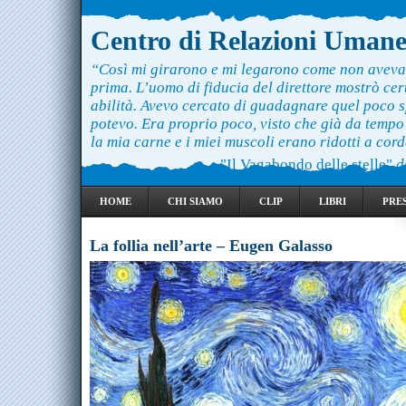
Centro di Relazioni Uman
“Così mi girarono e mi legarono come non aveva
prima. L’uomo di fiducia del direttore mostrò ce
abilità. Avevo cercato di guadagnare quel poco 
potevo. Era proprio poco, visto che già da temp
la mia carne e i miei muscoli erano ridotti a cord
"Il Vagabondo delle stelle"
d
HOME
CHI SIAMO
CLIP
LIBRI
PRE
La follia nell’arte – Eugen Galasso