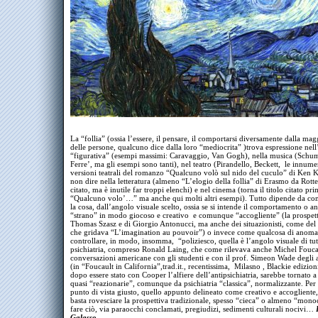
La “follia” (ossia l’essere, il pensare, il comportarsi diversamente dalla ma
delle persone, qualcuno dice dalla loro “mediocrita” )trova espressione nell
“figurativa” (esempi massimi: Caravaggio, Van Gogh), nella musica (Schu
Ferre’, ma gli esempi sono tanti), nel teatro (Pirandello, Beckett, le innume
versioni teatrali del romanzo “Qualcuno volò sul nido del cuculo” di Ken 
non dire nella letteratura (almeno “L’elogio della follia” di Erasmo da Rot
citato, ma è inutile far troppi elenchi) e nel cinema (torna il titolo citato pri
“Qualcuno volo’…” ma anche qui molti altri esempi). Tutto dipende da co
la cosa, dall’angolo visuale scelto, ossia se si intende il comportamento o an
“strano” in modo giocoso e creativo e comunque “accogliente” (la prospett
Thomas Szasz e di Giorgio Antonucci, ma anche dei situazionisti, come del 
che gridava “L’imagination au pouvoir”) o invece come qualcosa di anoma
controllare, in modo, insomma, “poliziesco, quella è l’angolo visuale di tut
psichiatria, compreso Ronald Laing, che come rilevava anche Michel Foucau
conversazioni americane con gli studenti e con il prof. Simeon Wade degli
(in “Foucault in California”,trad.it., recentissima, Milasno , Blackie edizion
dopo essere stato con Cooper l’alfiere dell’antipsichiatria, sarebbe tornato a
quasi “reazionarie”, comunque da psichiatria “classica”, normalizzante. Per 
punto di vista giusto, quello appunto delineato come creativo e accogliente
basta rovesciare la prospettiva tradizionale, spesso “cieca” o almeno “mono
fare ciò, via paraocchi conclamati, pregiudizi, sedimenti culturali nocivi…
Galasso