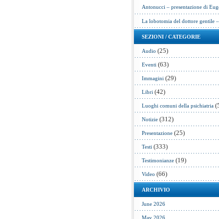
Antonucci – presentazione di Eug
La lobotomia del dottore gentile 
SEZIONI / CATEGORIE
(25)
Audio
(63)
Eventi
(29)
Immagini
(42)
Libri
(
Luoghi comuni della psichiatria
(312)
Notizie
(25)
Presentazione
(333)
Testi
(19)
Testimonianze
(66)
Video
ARCHIVIO
June 2026
May 2026