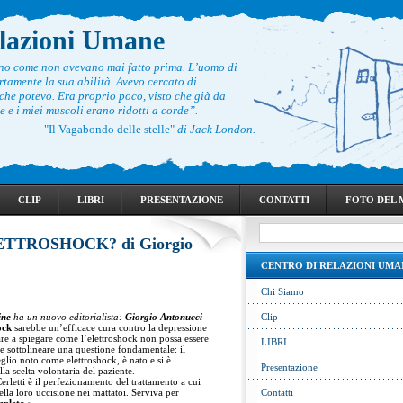
elazioni Umane
ono come non avevano mai fatto prima. L’uomo di
rtamente la sua abilità. Avevo cercato di
he potevo. Era proprio poco, visto che già da
 e i miei muscoli erano ridotti a corde”.
"Il Vagabondo delle stelle"
di Jack London.
CLIP
LIBRI
PRESENTAZIONE
CONTATTI
FOTO DEL
ETTROSHOCK? di Giorgio
CENTRO DI RELAZIONI UMA
Chi Siamo
ine
ha un nuovo editorialista:
Giorgio Antonucci
Clip
ock
sarebbe un’efficace cura contro la depressione
sare a spiegare come l’elettroshock non possa essere
LIBRI
e sottolineare una questione fondamentale: il
glio noto come elettroshock, è nato e si è
Presentazione
lla scelta volontaria del paziente.
erletti è il perfezionamento del trattamento a cui
ella loro uccisione nei mattatoi. Serviva per
Contatti