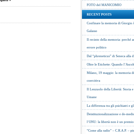
mpleto »
FOTO del MANICOMIO
RECENT POSTS
Confinare la memoria di Giorgio 
Galasso
Il recinto della memoria: perché a
errore politico
Dal “phreneticus” di Seneca alla
Oltre le Etichette: Quando l’Ascol
Milano, 19 maggio: la memoria di 
coercitiva
Il Lenzuolo della Libertà: Storia 
Umane
La differenza tra gli psichiatri e gl
Deistituzionalizzazione e de-medic
l’ONU: la libertà non è un premio
“Come alla radio” – C.R.A.P. – pic