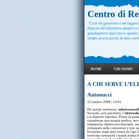
Centro di R
“Così mi girarono e mi legar
fiducia del direttore mostrò ce
guadagnare quel poco spazio c
tempo avevo perso la mia carne
HOME
CHI SIAMO
A CHI SERVE L’EL
Antonucci
22 ottobre 2008 | 14:01
Da questa settimana,
sabatoseraonl
Secondo certi psichiatri, l’
elettrosh
e il disturbo bipolare. Prima di pas
considerata una terapia medica, serv
trattamento elettroconvulsivante, me
sviluppato sulla costrizione e non su
Inventato negli anni trenta da Ugo C
venivano sottoposti i maiali prima d