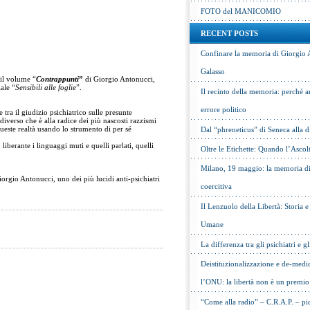
FOTO del MANICOMIO
RECENT POSTS
Confinare la memoria di Giorgio 
Galasso
 il volume “
Contrappunti
”
di Giorgio Antonucci,
ale “
Sensibili alle foglie
”.
Il recinto della memoria: perché a
errore politico
 tra il giudizio psichiatrico sulle presunte
diverso che è alla radice dei più nascosti razzismi
este realtà usando lo strumento di per sé
Dal “phreneticus” di Seneca alla
berante i linguaggi muti e quelli parlati, quelli
Oltre le Etichette: Quando l’Ascol
Milano, 19 maggio: la memoria di 
rgio Antonucci, uno dei più lucidi anti-psichiatri
coercitiva
Il Lenzuolo della Libertà: Storia 
Umane
La differenza tra gli psichiatri e gl
Deistituzionalizzazione e de-medic
l’ONU: la libertà non è un premio
“Come alla radio” – C.R.A.P. – pic