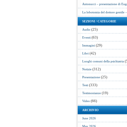
Antonucci – presentazione di Eug
La lobotomia del dottore gentile 
SEZIONI / CATEGORIE
(25)
Audio
(63)
Eventi
(29)
Immagini
(42)
Libri
(
Luoghi comuni della psichiatria
(312)
Notizie
(25)
Presentazione
(333)
Testi
(19)
Testimonianze
(66)
Video
ARCHIVIO
June 2026
May 2026