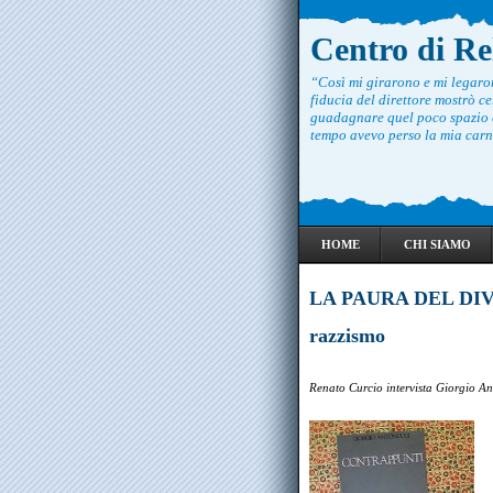
Centro di R
“Così mi girarono e mi legar
fiducia del direttore mostrò ce
guadagnare quel poco spazio c
tempo avevo perso la mia carne
HOME
CHI SIAMO
LA PAURA DEL DIVER
razzismo
Renato Curcio intervista Giorgio A