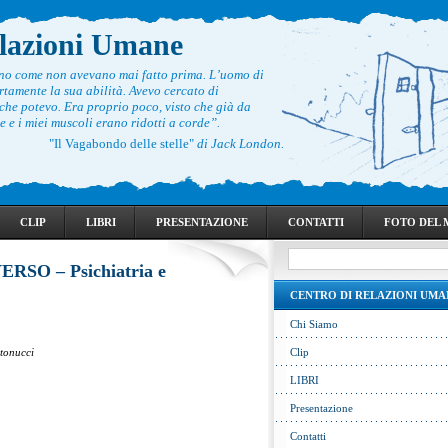
elazioni Umane
ono come non avevano mai fatto prima. L’uomo di
rtamente la sua abilità. Avevo cercato di
he potevo. Era proprio poco, visto che già da
 e i miei muscoli erano ridotti a corde”.
"Il Vagabondo delle stelle"
di Jack London.
CLIP
LIBRI
PRESENTAZIONE
CONTATTI
FOTO DEL
SO – Psichiatria e
CENTRO DI RELAZIONI UMA
Chi Siamo
ntonucci
Clip
LIBRI
Presentazione
Contatti