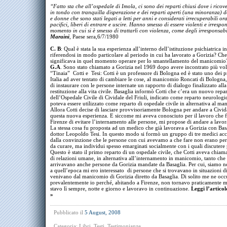
“Fatto sta che all’ospedale di Imola, ci sono dei reparti chiusi dove i ricov
in tondo con tranquilla disperazione e dei reparti aperti (una minoranza) 
e donne che sono stati legati a letti per anni e considerati irrecuperabili or
pacifici, liberi di entrare e uscire. Hanno smesso di essere violenti e irrespon
momento in cui si è smesso di trattarli con violenza, come degli irresponsabi
Maraini
,
Paese sera,6/7/1980
C. B
: Qual è stata la sua esperienza all’interno dell’istituzione psichiatrica in 
riferendosi in modo particolare al periodo in cui ha lavorato a Gorizia? Ch
significava in quel momento operare per lo smantellamento del manicomio
G.A
. Sono stato chiamato a Gorizia nel 1969 dopo avere incontrato più volt
“Tinaia” Cotti e Tesi: Cotti è un professore di Bologna ed è stato uno dei p
Italia ad aver tentato di cambiare le cose, al manicomio Roncati di Bologna
di instaurare con le persone internate un rapporto di dialogo finalizzato alla
restituzione alla vita civile. Basaglia informò Cotti che c’era un nuovo repa
dell’Ospedale Civile di Cividale del Friuli, indicato come reparto neurologi
poteva essere utilizzato come reparto di ospedale civile in alternativa al ma
Allora Cotti decise di lasciare provvisoriamente Bologna per andare a Civida
questa nuova esperienza. E siccome mi aveva conosciuto per il lavoro che 
Firenze di evitare l’internamento alle persone, mi propose di andare a lavor
La stessa cosa fu proposta ad un medico che già lavorava a Gorizia con Basa
dottor Leopoldo Tesi. In questo modo si formò un gruppo di tre medici ac
dalla convinzione che le persone con cui avevamo a che fare non erano pe
da curare, ma individui spesso emarginati socialmente con i quali discutere
Questo è stato il primo reparto di un ospedale civile, che Cotti aveva chiam
di relazioni umane, in alternativa all’internamento in manicomio, tanto che 
arrivavano anche persone da Gorizia mandate da Basaglia. Per cui, siamo n
a quell’epoca mi ero interessato di persone che si trovavano in situazioni dif
venivano dal manicomio di Gorizia diretto da Basaglia. Di solito me ne oc
prevalentemente io perché, abitando a Firenze, non tornavo praticamente ma
stavo lì sempre, notte e giorno e lavoravo in continuazione.
Leggi l’artico
»
Pubblicato il
5 August, 2008
Categoria:
Libri
,
Testi
,
Testimonianze