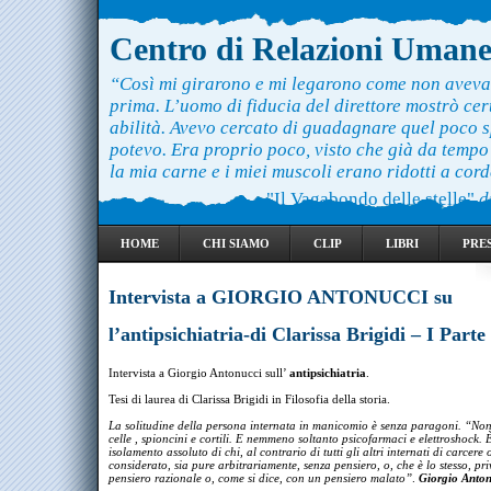
Centro di Relazioni Uman
“Così mi girarono e mi legarono come non aveva
prima. L’uomo di fiducia del direttore mostrò ce
abilità. Avevo cercato di guadagnare quel poco 
potevo. Era proprio poco, visto che già da temp
la mia carne e i miei muscoli erano ridotti a cord
"Il Vagabondo delle stelle"
d
HOME
CHI SIAMO
CLIP
LIBRI
PRE
Intervista a GIORGIO ANTONUCCI su
l’antipsichiatria-di Clarissa Brigidi – I Parte
Intervista a Giorgio Antonucci sull’
antipsichiatria
.
Tesi di laurea di Clarissa Brigidi in Filosofia della storia.
La solitudine della persona internata in manicomio è senza paragoni. “Non
celle , spioncini e cortili. E nemmeno soltanto psicofarmaci e elettroshock. 
isolamento assoluto di chi, al contrario di tutti gli altri internati di carcere o
considerato, sia pure arbitrariamente, senza pensiero, o, che è lo stesso, pr
pensiero razionale o, come si dice, con un pensiero malato”
.
Giorgio Anton