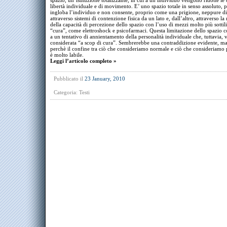
spazio, un’istituzione totalizzante, in cui a un individuo vengono ridotte le 
libertà individuale e di movimento. E’ uno spazio totale in senso assoluto, 
ingloba l’individuo e non consente, proprio come una prigione, neppure d
attraverso sistemi di contenzione fisica da un lato e, dall’altro, attraverso la
della capacità di percezione dello spazio con l’uso di mezzi molto più sottil
“cura”, come elettroshock e psicofarmaci. Questa limitazione dello spazio 
a un tentativo di annientamento della personalità individuale che, tuttavia, 
considerata “a scop di cura”. Sembrerebbe una contraddizione evidente, ma
perchè il confine tra ciò che consideriamo normale e ciò che consideriamo 
è molto labile.
Leggi l’articolo completo »
Pubblicato il
23 January, 2010
Categoria:
Testi