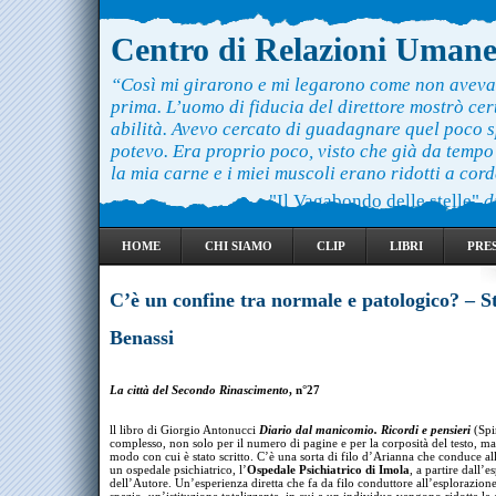
Centro di Relazioni Uman
“Così mi girarono e mi legarono come non aveva
prima. L’uomo di fiducia del direttore mostrò ce
abilità. Avevo cercato di guadagnare quel poco 
potevo. Era proprio poco, visto che già da temp
la mia carne e i miei muscoli erano ridotti a cord
"Il Vagabondo delle stelle"
d
HOME
CHI SIAMO
CLIP
LIBRI
PRE
C’è un confine tra normale e patologico? – S
Benassi
La città del Secondo
Rinascimento
, n°27
ll libro di Giorgio Antonucci
Diario dal manicomio. Ricordi e pensieri
(Spi
complesso, non solo per il numero di pagine e per la corposità del testo, ma 
modo con cui è stato scritto. C’è una sorta di filo d’Arianna che conduce al
un ospedale psichiatrico, l’
Ospedale Psichiatrico di Imola
, a partire dall’e
dell’Autore. Un’esperienza diretta che fa da filo conduttore all’esplorazion