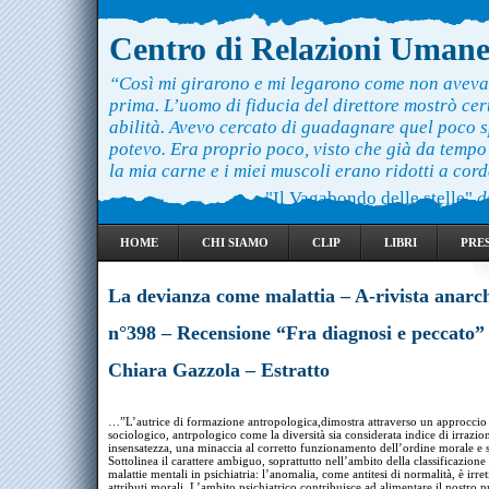
Centro di Relazioni Uman
“Così mi girarono e mi legarono come non aveva
prima. L’uomo di fiducia del direttore mostrò ce
abilità. Avevo cercato di guadagnare quel poco 
potevo. Era proprio poco, visto che già da temp
la mia carne e i miei muscoli erano ridotti a cord
"Il Vagabondo delle stelle"
d
HOME
CHI SIAMO
CLIP
LIBRI
PRE
La devianza come malattia – A-rivista anarc
n°398 – Recensione “Fra diagnosi e peccato”
Chiara Gazzola – Estratto
…”L’autrice di formazione antropologica,dimostra attraverso un approccio 
sociologico, antrpologico come la diversità sia considerata indice di irrazion
insensatezza, una minaccia al corretto funzionamento dell’ordine morale e s
Sottolinea il carattere ambiguo, soprattutto nell’ambito della classificazione 
malattie mentali in psichiatria: l’anomalia, come antitesi di normalità, è irret
attributi morali. L’ambito psichiatrico contribuisce ad alimentare il nostro 