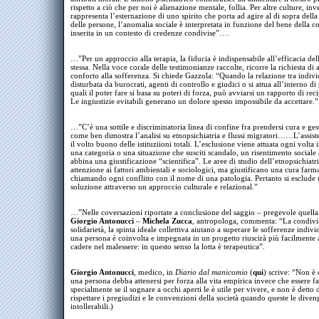
rispetto a ciò che per noi è alienazione mentale, follia. Per altre culture, inv
rappresenta l’esternazione di uno spirito che porta ad agire al di sopra dell
delle persone, l’anomalia sociale è interpretata in funzione del bene della col
inserita in un contesto di credenze condivise”….
…”Per un approccio alla terapia, la fiducia è indispensabile all’efficacia del
stessa. Nella voce corale delle testimonianze raccolte, ricorre la richiesta di 
conforto alla sofferenza. Si chiede Gazzola: “Quando la relazione tra indivi
disturbata da burocrati, agenti di controllo e giudici o si attua all’interno di
quali il poter fare si basa su poteri di forza, può avviarsi un rapporto di rec
Le ingiustizie evitabili generano un dolore spesso impossibile da accettare.”
…”C’è una sottile e discriminatoria linea di confine fra prendersi cura e gest
come ben dimostra l’analisi su etnopsichiatria e flussi migratori……L’assist
il volto buono delle istituziioni totali. L’esclusione viene attuata ogni volta i
una categoria o una situazione che susciti scandalo, un risentimento sociale 
abbina una giustificazione “scientifica”. Le aree di studio dell’etnopsichia
attenzione ai fattori ambientali e sociologici, ma giustificano una cura far
chiamando ogni conflitto con il nome di una patologia. Pertanto si esclude
soluzione attraverso un approccio culturale e relazional.”
…”Nelle coversazioni riportate a conclusione del saggio – pregevole quell
Giorgio Antonucci
–
Michela Zucca
, antropologa, commenta: “La condivis
solidarietà, la spinta ideale collettiva aiutano a superare le sofferenze indivi
una persona è coinvolta e impegnata in un progetto riuscirà più facilmente
cadere nel malessere: in questo senso la lotta è terapeutica”.
Giorgio Antonucci
, medico, in
Diario dal manicomio
(
qui
) scrive: “Non è 
una persona debba attenersi per forza alla vita empirica invece che essere fa
specialmente se il sognare a occhi aperti le è utile per vivere, e non è detto
rispettare i pregiudizi e le convenzioni della società quando queste le dive
intollerabili.)