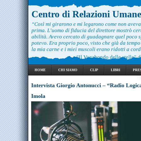
Centro di Relazioni Uman
“Così mi girarono e mi legarono come non aveva
prima. L’uomo di fiducia del direttore mostrò ce
abilità. Avevo cercato di guadagnare quel poco 
potevo. Era proprio poco, visto che già da temp
la mia carne e i miei muscoli erano ridotti a cord
"Il Vagabondo delle stelle"
d
HOME
CHI SIAMO
CLIP
LIBRI
PRE
Intervista Giorgio Antonucci – “Radio Logic
Imola