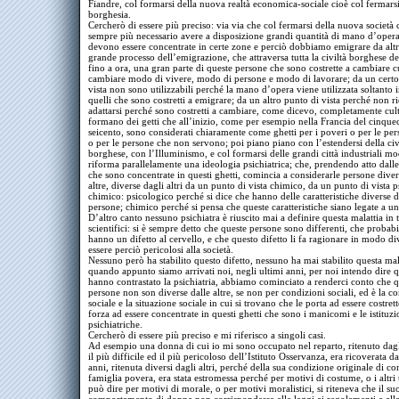
Fiandre, col formarsi della nuova realtà economica-sociale cioè col fermarsi
borghesia.
Cercherò di essere più preciso: via via che col fermarsi della nuova società c
sempre più necessario avere a disposizione grandi quantità di mano d’opera
devono essere concentrate in certe zone e perciò dobbiamo emigrare da altr
grande processo dell’emigrazione, che attraversa tutta la civiltà borghese de
fino a ora, una gran parte di queste persone che sono costrette a cambiare cu
cambiare modo di vivere, modo di persone e modo di lavorare; da un certo
vista non sono utilizzabili perché la mano d’opera viene utilizzata soltanto 
quelli che sono costretti a emigrare; da un altro punto di vista perché non r
adattarsi perché sono costretti a cambiare, come dicevo, completamente cult
formano dei getti che all’inizio, come per esempio nella Francia del cinque
seicento, sono considerati chiaramente come ghetti per i poveri o per le pers
o per le persone che non servono; poi piano piano con l’estendersi della civ
borghese, con l’Illuminismo, e col formarsi delle grandi città industriali mo
riforma parallelamente una ideologia psichiatrica; che, prendendo atto dall
che sono concentrate in questi ghetti, comincia a considerarle persone diver
altre, diverse dagli altri da un punto di vista chimico, da un punto di vista 
chimico: psicologico perché si dice che hanno delle caratteristiche diverse da
persone; chimico perché si pensa che queste caratteristiche siano legate a un
D’altro canto nessuno psichiatra è riuscito mai a definire questa malattia in 
scientifici: si è sempre detto che queste persone sono differenti, che probab
hanno un difetto al cervello, e che questo difetto li fa ragionare in modo div
essere perciò pericolosi alla società.
Nessuno però ha stabilito questo difetto, nessuno ha mai stabilito questa mala
quando appunto siamo arrivati noi, negli ultimi anni, per noi intendo dire q
hanno contrastato la psichiatria, abbiamo cominciato a renderci conto che q
persone non son diverse dalle altre, se non per condizioni sociali, ed è la c
sociale e la situazione sociale in cui si trovano che le porta ad essere costret
forza ad essere concentrate in questi ghetti che sono i manicomi e le istituzi
psichiatriche.
Cercherò di essere più preciso e mi riferisco a singoli casi.
Ad esempio una donna di cui io mi sono occupato nel reparto, ritenuto dagli
il più difficile ed il più pericoloso dell’Istituto Osservanza, era ricoverata da
anni, ritenuta diversi dagli altri, perché della sua condizione originale di co
famiglia povera, era stata estromessa perché per motivi di costume, o i altri 
può dire per motivi di morale, o per motivi moralistici, si riteneva che il su