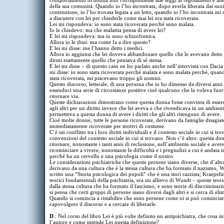
comportamento di donna non corrispondesse alle leggi ai regolamenti e all
della sua comunità. Quando io l’ho incontrata, dopo averla liberata dai suo
contenzione, io l’ho trovata legata a un letto, quando io l’ho incontrata mi
a discutere con lei per chiederle come mai lei era stata ricoverata.
Lei mi rispondeva: io sono stata ricoverata perché sono malata.
Io le chiedevo: ma che malattia pensa di avere lei?
E lei mi rispondeva: ma io sono schizofrenica.
Allora io le dissi: ma come fa a dire questo?
E lei mi disse: me l’hanno detto i medici.
Allora io aggiunsi che lei doveva abbandonare quello che le avevano detto 
dirmi esattamente quello che pensava di sé stessa.
E lei mi disse – di questo caso ne ho parlato anche nell’intervista con Daci
mi disse: io sono stata ricoverata perché malata e sono malata perché, qua
stata ricoverata, mi piacevano troppo gli uomini.
Questo discorso, letterale, di una persona che io ho dimesso da diversi anni 
essendoci una serie di circostanze positive cioè qualcuno che la voleva fuori
ritornare via.
Queste dichiarazioni dimostrano come questa donna fosse convinta di essere
agli altri per un diritto invece che lei aveva e che rivendicava in un ambien
permetteva a questa donna di avere i diritti che gli altri ritengono di avere.
Cioè molte donne, tutte le persone ricoverate, derivano da famiglie disagiat
immediatamente ricoverate per motivi di costume.
C’è un conflitto tra i loro diritti individuali e il contesto sociale in cui si tro
convenzioni del contesto sociale in cui si trovano. Non c’è altro: questa do
ritornare, nonostante i tanti anni di reclusione, nell’ambiente sociale e avere
ricominciare a vivere, nonostante le difficoltà e i pregiudizi a cui è andata 
perché ha un cervello e una psicologia come il nostro.
Le considerazioni psichiatriche che queste persone siano diverse, che d’altr
derivano da una cultura che è la stessa cultura che ha formato il nazismo, 
scritto una “Storia psicologica dei popoli” che è una stori razzista; Kraepeli
teorici fondamentali della psichiatria, era un allievo di Wundt – queste teor
dalla stessa cultura che ha formato il fascismo, e sono teorie di discriminazi
si pensa che certi gruppi di persone siano diversi dagli altri e si cerca di elim
Quando si comincia a ristabilire che sono persone come oi si può cominciar
capovolgere il discorso e a cercare di liberarle.
D
.: Nel corso del libro Lei è più volte definito un antipsichiatra, che cosa i
l’autore e come intende Lei questa definizione?