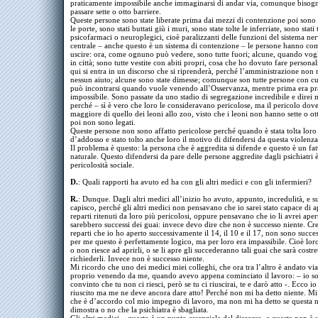
praticamente impossibile anche immaginarsi di andar via, comunque bisog
passare sette o otto barriere.
Queste persone sono state liberate prima dai mezzi di contenzione poi sono 
le porte, sono stati buttati giù i muri, sono state tolte le inferriate, sono stati t
psicofarmaci o neuroplegici, cioè paralizzanti delle funzioni del sistema ne
centrale – anche questo è un sistema di contenzione – le persone hanno com
uscire: ora, come ognuno può vedere, sono tutte fuori; alcune, quando vog
in città; sono tutte vestite con abiti propri, cosa che ho dovuto fare persona
qui si entra in un discorso che si riprenderà, perché l’amministrazione non
nessun aiuto; alcune sono state dimesse; comunque son tutte persone con c
può incontrarsi quando vuole venendo all’Osservanza, mentre prima era pr
impossibile. Sono passate da uno stadio di segregazione incredibile e direi 
perché – sì è vero che loro le consideravano pericolose, ma il pericolo dov
maggiore di quello dei leoni allo zoo, visto che i leoni non hanno sette o ot
poi non sono legati.
Queste persone non sono affatto pericolose perché quando è stata tolta loro
d’addosso e stato tolto anche loro il motivo di difendersi da questa violenza
Il problema è questo: la persona che è aggredita si difende e questo è un fat
naturale. Questo difendersi da pare delle persone aggredite dagli psichiatri 
pericolosità sociale.
D.
: Quali rapporti ha avuto ed ha con gli altri medici e con gli infermieri?
R.
: Dunque. Dagli altri medici all’inizio ho avuto, appunto, incredulità, e su
capisco, perché gli altri medici non pensavano che io sarei stato capace di ap
reparti ritenuti da loro più pericolosi, oppure pensavano che io li avrei aper
sarebbero successi dei guai: invece devo dire che non è successo niente. Cr
reparti che io ho aperto successivamente il 14, il 10 e il 17, non sono succes
per me questo è perfettamente logico, ma per loro era impassibile. Cioè lor
o non riesce ad aprirli, o se li apre gli succederanno tali guai che sarà costre
richiederli. Invece non è successo niente.
Mi ricordo che uno dei medici miei colleghi, che ora tra l’altro è andato via
proprio venendo da me, quando avevo appena cominciato il lavoro: – io s
convinto che tu non ci riesci, però se tu ci riuscirai, te e darò atto -. Ecco io
riuscito ma me ne deve ancora dare atto! Perché non mi ha detto niente. Mi
che è d’accordo col mio impegno di lavoro, ma non mi ha detto se questa n
dimostra o no che la psichiatra è sbagliata.