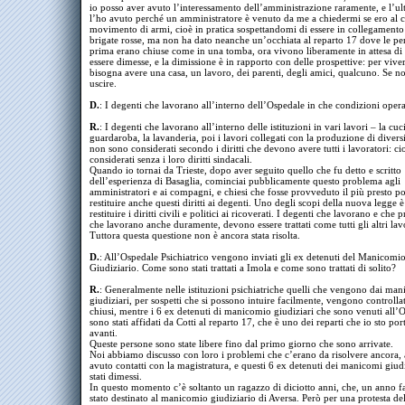
io posso aver avuto l’interessamento dell’amministrazione raramente, e l’ul
l’ho avuto perché un amministratore è venuto da me a chiedermi se ero al c
movimento di armi, cioè in pratica sospettandomi di essere in collegamento
brigate rosse, ma non ha dato neanche un’occhiata al reparto 17 dove le pe
prima erano chiuse come in una tomba, ora vivono liberamente in attesa di
essere dimesse, e la dimissione è in rapporto con delle prospettive: per vive
bisogna avere una casa, un lavoro, dei parenti, degli amici, qualcuno. Se n
uscire.
D.
: I degenti che lavorano all’interno dell’Ospedale in che condizioni oper
R.
: I degenti che lavorano all’interno delle istituzioni in vari lavori – la cuci
guardaroba, la lavanderia, poi i lavori collegati con la produzione di diversi
non sono considerati secondo i diritti che devono avere tutti i lavoratori: c
considerati senza i loro diritti sindacali.
Quando io tornai da Trieste, dopo aver seguito quello che fu detto e scritto
dell’esperienza di Basaglia, cominciai pubblicamente questo problema agli
amministratori e ai compagni, e chiesi che fosse provveduto il più presto po
restituire anche questi diritti ai degenti. Uno degli scopi della nuova legge è
restituire i diritti civili e politici ai ricoverati. I degenti che lavorano e che
che lavorano anche duramente, devono essere trattati come tutti gli altri lav
Tuttora questa questione non è ancora stata risolta.
D.
: All’Ospedale Psichiatrico vengono inviati gli ex detenuti del Manicomi
Giudiziario. Come sono stati trattati a Imola e come sono trattati di solito?
R.
: Generalmente nelle istituzioni psichiatriche quelli che vengono dai ma
giudiziari, per sospetti che si possono intuire facilmente, vengono controllat
chiusi, mentre i 6 ex detenuti di manicomio giudiziari che sono venuti all’
sono stati affidati da Cotti al reparto 17, che è uno dei reparti che io sto po
avanti.
Queste persone sono state libere fino dal primo giorno che sono arrivate.
Noi abbiamo discusso con loro i problemi che c’erano da risolvere ancora
avuto contatti con la magistratura, e questi 6 ex detenuti dei manicomi giud
stati dimessi.
In questo momento c’è soltanto un ragazzo di diciotto anni, che, un anno fa
stato destinato al manicomio giudiziario di Aversa. Però per una protesta del