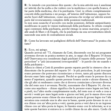
R
.: Io intendo con precisione dire questo: che la mia attività non è assolut
un’attività che ha nulla a che vedere con la medicina e con quella branca, ch
far parte della medicina, che è la psichiatria. Cioè: io rifiuto completamente t
concetti della psichiatria e mi pongo, all’interno dell’istituzione, oppure ho
anche fuori dall’istituzione, come una persona che svolge un’attività scienti
parte dal rovesciamento completo delle posizioni tradizionali.
Io non sono neanche d’accordo con molte posizioni, definite antipsichiatri
modificano in parte le visioni tradizionali della psichiatria. Io rifiuto comp
ogni contenuto della psichiatria, perché ritengo in senso marxista, proprio 
alle anali di Marx e di Engels, che la psichiatria sia una sovrastruttura ideo
nasconde una serie di contradizioni sociali.
D
.: Come ha lavorato nei padiglioni difficili dell’Osservanza? In pratica ch
fatto?
R
.: Ecco, mi spiego.
Quando arrivai nel ’73, chiamato da Cotti, discutendo con lui sui program
avremmo dovuto in pratica mettere in atto, io seppi che il Reparto 14 donn
dell’Osservanza era considerato dagli psichiatri il reparto delle persone “più
pericolose” e “più (sicuramente) irrecuperabili” – le parole che sto usando 
della psichiatria -.
Allora io chiesi a Cotti di prendere questo reparto perché io ritenevo che se
dimostrato che le persone del reparto 14 – le più pericolose, le più irrecuper
erano persone che potevano ricominciare a vivere, tanto più questo discor
dovuto esser fatto negli altri reparti. Perché se quelle erano le persone da cu
meno d’aspettarsi, quando queste persone fossero uscite e alcune dimesse, 
che gli altri si rendessero conto che si doveva cominciare a lavorare divers
che del resto non è avvenuta. Perché, nonostante che il Reparto 14, che era
come una sepoltura – chiuso significa che le persone erano legate nei letti, 
e piedi, tra l’altro molte completamente nude, del resto non si vede a cosa 
serviti i vestiti per stare legati notte e giorno nei letti; poi le stanze dove er
queste persone erano chiuse da una massiccia porta di grosso legno tra l’alt
serratura una centrale una in alto una in basso; queste porte davano in un c
era chiuso con un’altra porta a vetri; questa porta a vetri dava in un ingress
chiuso con un’altra porta in legno; le finestre erano con le inferriate; se si 
tutte queste barriere si entrava in u cortile chiuso da un alto muro. Credo ch