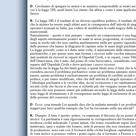
D
.: Cerchiamo di spiegare in sintesi e in maniera comprensibile ai nostri asc
cos’è la legge 180, quali limiti Lei ritiene che abbia e come è stata applicat
finora.
R
.: La legge 180 è il risultato di un diverso equilibrio politico, il risultato d
che la sinistra ha tenuto negli ultimi anni in conseguenza dell’attività di sing
operatori avanzati in Italia, per vedere di modificare la realtà tragica delle is
manicomiali.
Naturalmente – questo è mio pensare – essendo un compromesso è una leg
degli aspetti estremamente positivi se usate in senso progressista, al contrar
usata in modo tale che non cambia assolutamente nulla per quanto riguarda 
delle persone che hanno la disgrazia di capitare sotto le mani degli psichiatr
La legge prevede, come si è detto tante volte, il superamento delle istituzion
psichiatriche, e per questo sono stati fermati i ricoveri nelle vecchie istituzi
stati sostituiti da ricoveri in reparti di Ospedali Civili, o in reparti, come Vill
dell’Osservanza, che è stato, dal punto di vista burocratico, considerato co
reparto dell’Ospedale Civile e dove arrivano i nuovi ricoveri.
Secondo me la legge ha dei limiti grossi, e questi limiti sono il fatto che la 
considera ancora il problema psichiatrico come un problema sanitario ment
parere, questo problema è esclusivamente un problema di conflitti sociali e d
politica, e per essere modificato, oltre che dell’attività di singoli operatori c
l’ideologia psichiatria e le vecchie idee, da un’evoluzione e un cambiament
società civile che faccia sì che non si richieda più che vengano messe da par
persone che non possono essere più utilizzate secondo le leggi della nostra 
sono leggi di sfruttamento e di conseguenza anche leggi di esclusione di un
delle persone del consorzio civile.
D
.: Ecco: cosa intende Lei quando dice che la malattia mentale è un prodott
magari può farci qualche esempio che Lei ha riscontrato nella sua attività?
R
.: Dunque: il fatto è questo: primo, va esaminato il discorso da un punto d
storico. La psichiatria è nata rigorosamente in corrispondenza del formarsi 
moderna civiltà industriale. I primi istituti, che erano considerati ospizi dove
mettevano, sana o malate che fossero, tutte le persone che non rientrano ne
di produzione, sono nati con il formarsi della civiltà borghese capitalistica.
di vista storico si possono vedere i primi ospizi che si formano a Firenze o 