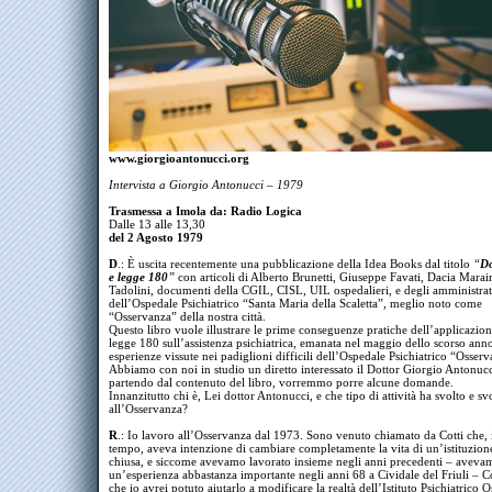
www.giorgioantonucci.org
Intervista a Giorgio Antonucci – 1979
Trasmessa a Imola da: Radio Logica
Dalle 13 alle 13,30
del 2 Agosto 1979
D
.: È uscita recentemente una pubblicazione della Idea Books dal titolo
“
Do
e legge 180
”
con articoli di Alberto Brunetti, Giuseppe Favati, Dacia Marai
Tadolini, documenti della CGIL, CISL, UIL ospedalieri, e degli amministrat
dell’Ospedale Psichiatrico “Santa Maria della Scaletta”, meglio noto come
“Osservanza” della nostra città.
Questo libro vuole illustrare le prime conseguenze pratiche dell’applicazion
legge 180 sull’assistenza psichiatrica, emanata nel maggio dello scorso ann
esperienze vissute nei padiglioni difficili dell’Ospedale Psichiatrico “Osser
Abbiamo con noi in studio un diretto interessato il Dottor Giorgio Antonucc
partendo dal contenuto del libro, vorremmo porre alcune domande.
Innanzitutto chi è, Lei dottor Antonucci, e che tipo di attività ha svolto e sv
all’Osservanza?
R
.: Io lavoro all’Osservanza dal 1973. Sono venuto chiamato da Cotti che, 
tempo, aveva intenzione di cambiare completamente la vita di un’istituzione
chiusa, e siccome avevamo lavorato insieme negli anni precedenti – avevam
un’esperienza abbastanza importante negli anni 68 a Cividale del Friuli – C
che io avrei potuto aiutarlo a modificare la realtà dell’Istituto Psichiatrico 