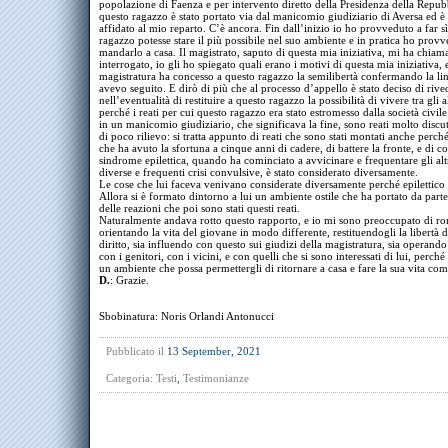
popolazione di Faenza e per intervento diretto della Presidenza della Repub
questo ragazzo è stato portato via dal manicomio giudiziario di Aversa ed è 
affidato al mio reparto. C’è ancora. Fin dall’inizio io ho provveduto a far s
ragazzo potesse stare il più possibile nel suo ambiente e in pratica ho prov
mandarlo a casa. Il magistrato, saputo di questa mia iniziativa, mi ha chiam
interrogato, io gli ho spiegato quali erano i motivi di questa mia iniziativa, e
magistratura ha concesso a questo ragazzo la semilibertà confermando la li
avevo seguito. E dirò di più che al processo d’appello è stato deciso di rive
nell’eventualità di restituire a questo ragazzo la possibilità di vivere tra gli a
perché i reati per cui questo ragazzo era stato estromesso dalla società civile
in un manicomio giudiziario, che significava la fine, sono reati molto discut
di poco rilievo: si tratta appunto di reati che sono stati montati anche perché
che ha avuto la sfortuna a cinque anni di cadere, di battere la fronte, e di c
sindrome epilettica, quando ha cominciato a avvicinare e frequentare gli al
diverse e frequenti crisi convulsive, è stato considerato diversamente.
Le cose che lui faceva venivano considerate diversamente perché epilettico 
Allora si è formato dintorno a lui un ambiente ostile che ha portato da part
delle reazioni che poi sono stati questi reati.
Naturalmente andava rotto questo rapporto, e io mi sono preoccupato di ro
orientando la vita del giovane in modo differente, restituendogli la libertà d
diritto, sia influendo con questo sui giudizi della magistratura, sia operand
con i genitori, con i vicini, e con quelli che si sono interessati di lui, perché
un ambiente che possa permettergli di ritornare a casa e fare la sua vita come 
D.
: Grazie.
Sbobinatura: Noris Orlandi Antonucci
Pubblicato il
13 September, 2021
Categoria:
Testi
,
Testimonianze