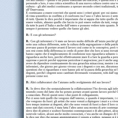
Gli altri medici – questo è un punto essenziale del discorso, e questa non è u
personale a loro, è una critica scientifica di una nuova cultura contro una v
cultura – gli altri medici continuano a operare secondo criteri tradizionali, t
all’Osservanza.
E continuano a essere convinti che questi sono i criteri giusti: per cui siam
di vista scientifico in conflitto e il confronto tra l’uno e l’altro lavoro è sott
di tutti. Questo lo dico perché è importante che si sappia che tutto quello ch
essere veduto, almeno quello che faccio io può essere veduto da tutti, ven
da tutte le parti d’Italia e anche dall’estero e possono vedere tutto quanto.
sempre è permesso vedere quello che fanno gli altri.
D.
: E con gli infermieri?
R.
: Con gli infermieri c’è stato un lavoro molto difficile all’inizio perché gl
sotto una cultura differente, sotto la cultura della segregazione e della psichi
avevano paura di portare avanti il lavoro così come io lo concepivo; però vi
son resi conto della differenza io credo di poter dire che loro si sono trovat
hanno capito che il miglioramento di condizione non riguardava soltanto i
riguardava anche loro, perché effettivamente stare lì a fare la guardia a per
oppresse e perciò perché oppresse pericolose è angoscioso; poi è anche ang
avere da dipendere continuamente da una gerarchia minacciosa; mentre i m
infermieri, che giorno per giorno vivono con i degenti e con me, discutono 
questioni che ci riguardano e non hanno più né la paura della gerarchia né 
degenti, perché i degenti sono cambiati diventando veramente, tolti dall’op
persone come noi.
D.
: Altri collaboratori che l’aiutano nello svolgimento del suo lavoro?
R.
: Io devo dire che sostanzialmente la collaborazione l’ho dovuta agli infe
tenendo conto del fatto che ho potuto portare avanti questo lavoro perché 
a ostacolato. Perciò questi sono i due punti di collegamento.
Poi ci sono tutti quelli che vengono dall’esterno, e quando è importante, i c
che vengono da fuori: gli artisti che sono venuti a dipingere i muri e a vive
loro tempo insieme ai degenti; altri che sono venuti di fuori a dare il loro c
sono stati dati concerti; è stata fatta l’altro anno una mostra di arte contemp
devo dire di pittori e scultori fiorentini contemporanei e di altri pittori, alc
notevole valore, alcuni anche molto conosciuti, c’era anche un disegno di 
lo dico per dire che nessun amministratore è venuto a vedere, nessuno si è i