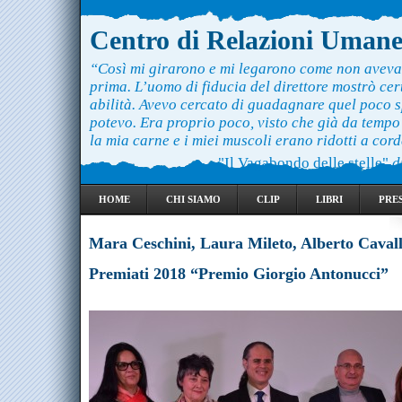
Centro di Relazioni Uman
“Così mi girarono e mi legarono come non aveva
prima. L’uomo di fiducia del direttore mostrò ce
abilità. Avevo cercato di guadagnare quel poco 
potevo. Era proprio poco, visto che già da temp
la mia carne e i miei muscoli erano ridotti a cord
"Il Vagabondo delle stelle"
d
HOME
CHI SIAMO
CLIP
LIBRI
PRE
Mara Ceschini, Laura Mileto, Alberto Cavall
Premiati 2018 “Premio Giorgio Antonucci”