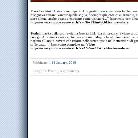
Mara Ceschini:”Arrivare nel reparto Autogestito non è mai stato facile; per
bisognava entrare, varcare quella soglia, è sempre qualcosa di allarmante, ci
stare allerta, anche quando entriamo come visitatori…” Intervento complet
https://www.youtube.com/watch?v=d9iwPUim4eQ&feature=share
Testimonianza della prof Stefania Guerra Lisi: “La dolcezza che viene sottol
Giorgio Antonucci aveva a che fare con un dialogo che abbiamo avuto sul
rispetto all’arte di vivere che ritorna nelle stereotipie e nelle situazioni di g
sofferenza…” Intervento completo nel
Video
https://www.youtube.com/watch?v=32vVae37W0k&feature=share
Pubblicato il
14 January, 2019
Categoria:
Eventi
,
Testimonianze