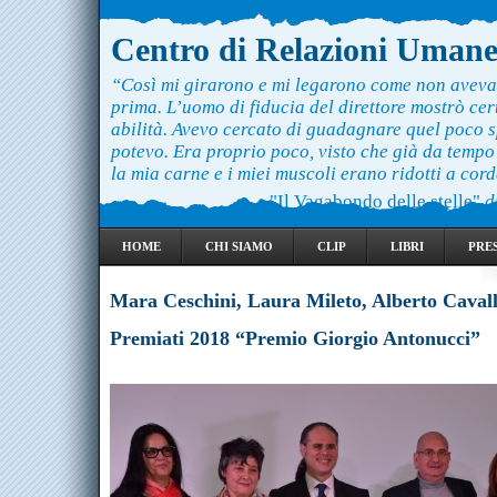
Centro di Relazioni Uman
“Così mi girarono e mi legarono come non aveva
prima. L’uomo di fiducia del direttore mostrò ce
abilità. Avevo cercato di guadagnare quel poco 
potevo. Era proprio poco, visto che già da temp
la mia carne e i miei muscoli erano ridotti a cord
"Il Vagabondo delle stelle"
d
HOME
CHI SIAMO
CLIP
LIBRI
PRE
Mara Ceschini, Laura Mileto, Alberto Cavall
Premiati 2018 “Premio Giorgio Antonucci”