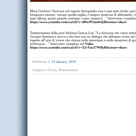
Mara Ceschini:”Arrivare nel reparto Autogestito non è mai stato facile; per
bisognava entrare, varcare quella soglia, è sempre qualcosa di allarmante, ci
stare allerta, anche quando entriamo come visitatori…” Intervento complet
https://www.youtube.com/watch?v=d9iwPUim4eQ&feature=share
Testimonianza della prof Stefania Guerra Lisi: “La dolcezza che viene sottol
Giorgio Antonucci aveva a che fare con un dialogo che abbiamo avuto sul
rispetto all’arte di vivere che ritorna nelle stereotipie e nelle situazioni di g
sofferenza…” Intervento completo nel
Video
https://www.youtube.com/watch?v=32vVae37W0k&feature=share
Pubblicato il:
14 January, 2019
Categoria:
Eventi
,
Testimonianze