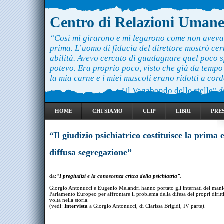
Centro di Relazioni Uman
“Così mi girarono e mi legarono come non aveva
prima. L’uomo di fiducia del direttore mostrò ce
abilità. Avevo cercato di guadagnare quel poco 
potevo. Era proprio poco, visto che già da temp
la mia carne e i miei muscoli erano ridotti a cord
"Il Vagabondo delle stelle"
d
HOME
CHI SIAMO
CLIP
LIBRI
PRE
“Il giudizio psichiatrico costituisce la prima 
diffusa segregazione”
da:
“I pregiudizi e la conoscenza critca della psichiatria”.
Giorgio Antonucci e Eugenio Melandri hanno portato gli internati del man
Parlamento Europeo per affrontare il problema della difesa dei propri diritt
volta nella storia.
(vedi:
Intervista
a Giorgio Antonucci, di Clarissa Brigidi, IV parte).