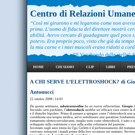
Centro di Relazioni Uman
“Così mi girarono e mi legarono come non aveva
prima. L’uomo di fiducia del direttore mostrò ce
abilità. Avevo cercato di guadagnare quel poco 
potevo. Era proprio poco, visto che già da temp
la mia carne e i miei muscoli erano ridotti a cord
"Il Vagabondo delle stelle"
d
HOME
CHI SIAMO
CLIP
LIBRI
PRE
A CHI SERVE L’ELETTROSHOCK? di Gio
Antonucci
22 ottobre 2008 | 14:01
Da questa settimana,
sabatoseraonline
ha un nuovo editorialista:
Giorgio 
Secondo certi psichiatri, l’
elettroshock
sarebbe un’efficace cura contro la 
e il disturbo bipolare. Prima di passare a spiegare come l’elettroshock non 
considerata una terapia medica, serve sottolineare una questione fondamenta
trattamento elettroconvulsivante, meglio noto come elettroshock, è nato e si
sviluppato sulla costrizione e non sulla scelta volontaria del paziente.
Inventato negli anni trenta da Ugo Cerletti è il perfezionamento del trattam
venivano sottoposti i maiali prima della loro uccisione nei mattatoi. Serviva