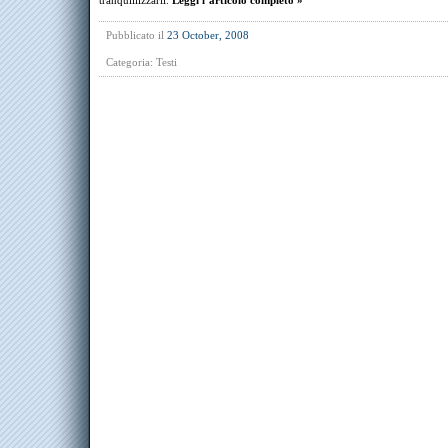
tranquillizzarli.
Leggi l’articolo completo »
Pubblicato il
23 October, 2008
Categoria:
Testi