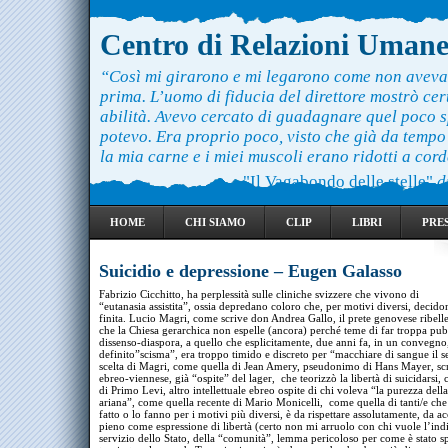
Centro di Relazioni Uman
“Così mi girarono e mi legarono come non aveva
prima. L’uomo di fiducia del direttore mostrò ce
abilità. Avevo cercato di guadagnare quel poco 
potevo. Era proprio poco, visto che già da temp
la mia carne e i miei muscoli erano ridotti a cord
"Il Vagabondo delle stelle"
d
HOME
CHI SIAMO
CLIP
LIBRI
PRE
Suicidio e depressione – Eugen Galasso
Fabrizio Cicchitto, ha perplessità sulle cliniche svizzere che vivono di
“eutanasia assistita”, ossia depredano coloro che, per motivi diversi, decido
finita. Lucio Magri, come scrive don Andrea Gallo, il prete genovese ribelle 
che la Chiesa gerarchica non espelle (ancora) perché teme di far troppa pubb
dissenso-diaspora, a quello che esplicitamente, due anni fa, in un convegno
definito”scisma”, era troppo timido e discreto per “macchiare di sangue il s
scelta di Magri, come quella di Jean Amery, pseudonimo di Hans Mayer, scr
ebreo-viennese, già “ospite” del lager, che teorizzò la libertà di suicidarsi,
di Primo Levi, altro intellettuale ebreo ospite di chi voleva “la purezza dell
ariana”, come quella recente di Mario Monicelli, come quella di tanti/e ch
fatto o lo fanno per i motivi più diversi, è da rispettare assolutamente, da ac
pieno come espressione di libertà (certo non mi arruolo con chi vuole l’ind
servizio dello Stato, della “comunità”, lemma pericoloso per come è stato s