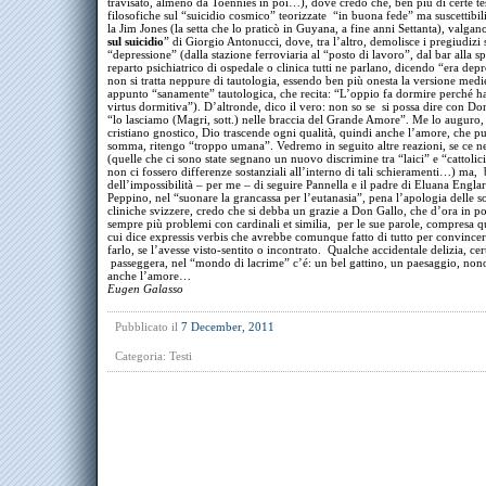
travisato, almeno da Toennies in poi…), dove credo che, ben più di certe te
filosofiche sul “suicidio cosmico” teorizzate “in buona fede” ma suscettibili
la Jim Jones (la setta che lo praticò in Guyana, a fine anni Settanta), valgano
sul suicidio
” di Giorgio Antonucci, dove, tra l’altro, demolisce i pregiudizi 
“depressione” (dalla stazione ferroviaria al “posto di lavoro”, dal bar alla sp
reparto psichiatrico di ospedale o clinica tutti ne parlano, dicendo “era dep
non si tratta neppure di tautologia, essendo ben più onesta la versione medi
appunto “sanamente” tautologica, che recita: “L’oppio fa dormire perché ha 
virtus dormitiva”). D’altronde, dico il vero: non so se si possa dire con Do
“lo lasciamo (Magri, sott.) nelle braccia del Grande Amore”. Me lo auguro
cristiano gnostico, Dio trascende ogni qualità, quindi anche l’amore, che pu
somma, ritengo “troppo umana”. Vedremo in seguito altre reazioni, se ce n
(quelle che ci sono state segnano un nuovo discrimine tra “laici” e “cattolici
non ci fossero differenze sostanziali all’interno di tali schieramenti…) ma,
dell’impossibilità – per me – di seguire Pannella e il padre di Eluana Engla
Peppino, nel “suonare la grancassa per l’eutanasia”, pena l’apologia delle s
cliniche svizzere, credo che si debba un grazie a Don Gallo, che d’ora in p
sempre più problemi con cardinali et similia, per le sue parole, compresa q
cui dice expressis verbis che avrebbe comunque fatto di tutto per convince
farlo, se l’avesse visto-sentito o incontrato. Qualche accidentale delizia, cer
passeggera, nel “mondo di lacrime” c’é: un bel gattino, un paesaggio, nono
anche l’amore…
Eugen Galasso
Pubblicato il
7 December, 2011
Categoria:
Testi