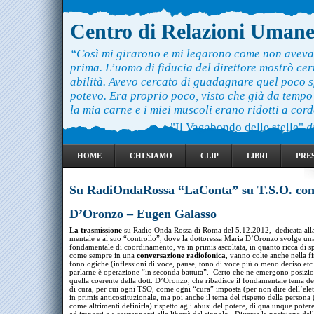
Centro di Relazioni Uman
“Così mi girarono e mi legarono come non aveva
prima. L’uomo di fiducia del direttore mostrò ce
abilità. Avevo cercato di guadagnare quel poco 
potevo. Era proprio poco, visto che già da temp
la mia carne e i miei muscoli erano ridotti a cord
"Il Vagabondo delle stelle"
d
HOME
CHI SIAMO
CLIP
LIBRI
PRE
Su RadiOndaRossa “LaConta” su T.S.O. co
D’Oronzo – Eugen Galasso
La trasmissione
su Radio Onda Rossa di Roma del 5.12.2012, dedicata alla
mentale e al suo “controllo”, dove la dottoressa Maria D’Oronzo svolge un
fondamentale di coordinamento, va in primis ascoltata, in quanto ricca di s
come sempre in una
conversazione radiofonica
, vanno colte anche nella f
fonologiche (inflessioni di voce, pause, tono di voce più o meno deciso etc.
parlarne è operazione “in seconda battuta”. Certo che ne emergono posizio
quella coerente della dott. D’Oronzo, che ribadisce il fondamentale tema del
di cura, per cui ogni TSO, come ogni “cura” imposta (per non dire dell’ele
in primis anticostituzionale, ma poi anche il tema del rispetto della persona
come altrimenti definirla) rispetto agli abusi del potere, di qualunque pote