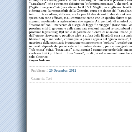
ad imporsi e a sovrapporsi alla libertà del singolo. Diversa la posizione dell
“basagliano”, che potremmo definire un “riformista moderato”, che però, in 
(“agitazione grave” etc.) accetta anche il TSO. Meglio, se vogliamo classifi
e distinguere, la responsabile della Consulta, certo più decisa del “basaglian
tutto… Da ascoltare, si diceva, anche perché descrizioni di descrizioni rese
spesso non sono efficaci, ma…comunque credo che un quadro chiaro si pos
appunto ascoltando la registrazione che segnala: A)il pericolo di ulteriori po
“reazionari”con l’intervento di disegni di legge “in viaggio” (forse annullat
prossima crisi di governo e dalle rinnovate elezioni, ma poi re-incombenti n
prossima legislatura); B)il ruolo di garante del Centro di relazioni umane (d
dell’utente-ricoverato o possibile tale), a difesa della libertà di cura ma anc
libertà di ogni individuo, comunque la pensi e appaia nel “gioco sociale”; 
questione della psichiatria è questione eminentemente “politica”, perché og
in merito dipende dai poteri e dalle loro inter-relazioni, per cui una gestion
“riformista” (cfr.il “basagliano” di cui sopra) è comunque preferibile, ma 
risolvere tutti i problemi. E un “more”, un di più nel commento sarebbe 
solo pletorico.
Eugen Galasso
Pubblicato il
20 December, 2012
Categoria:
Testi