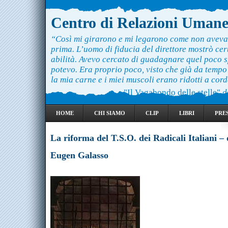
Centro di Relazioni Uman
“Così mi girarono e mi legarono come non aveva
prima. L’uomo di fiducia del direttore mostrò ce
abilità. Avevo cercato di guadagnare quel poco 
potevo. Era proprio poco, visto che già da temp
la mia carne e i miei muscoli erano ridotti a cord
"Il Vagabondo delle stelle"
d
HOME
CHI SIAMO
CLIP
LIBRI
PRE
La riforma del T.S.O. dei Radicali Italiani – 
Eugen Galasso