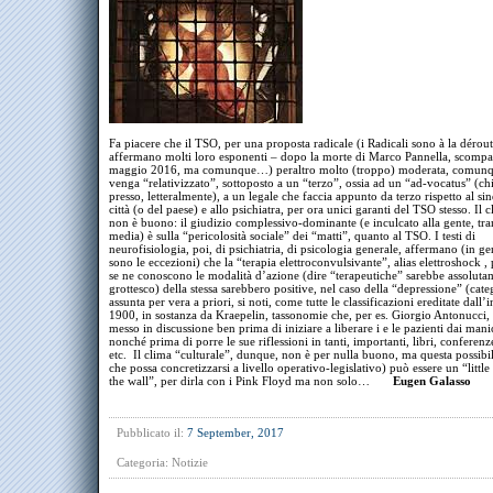
Fa piacere che il TSO, per una proposta radicale (i Radicali sono à la dérou
affermano molti loro esponenti – dopo la morte di Marco Pannella, scompa
maggio 2016, ma comunque…) peraltro molto (troppo) moderata, comunqu
venga “relativizzato”, sottoposto a un “terzo”, ossia ad un “ad-vocatus” (c
presso, letteralmente), a un legale che faccia appunto da terzo rispetto al si
città (o del paese) e allo psichiatra, per ora unici garanti del TSO stesso. Il 
non è buono: il giudizio complessivo-dominante (e inculcato alla gente, tra
media) è sulla “pericolosità sociale” dei “matti”, quanto al TSO. I testi di
neurofisiologia, poi, di psichiatria, di psicologia generale, affermano (in ge
sono le eccezioni) che la “terapia elettroconvulsivante”, alias elettroshock ,
se ne conoscono le modalità d’azione (dire “terapeutiche” sarebbe assoluta
grottesco) della stessa sarebbero positive, nel caso della “depressione” (cate
assunta per vera a priori, si noti, come tutte le classificazioni ereditate dall’i
1900, in sostanza da Kraepelin, tassonomie che, per es. Giorgio Antonucci,
messo in discussione ben prima di iniziare a liberare i e le pazienti dai man
nonché prima di porre le sue riflessioni in tanti, importanti, libri, conferenze
etc. Il clima “culturale”, dunque, non è per nulla buono, ma questa possibi
che possa concretizzarsi a livello operativo-legislativo) può essere un “little
the wall”, per dirla con i Pink Floyd ma non solo…
Eugen Galasso
Pubblicato il:
7 September, 2017
Categoria:
Notizie