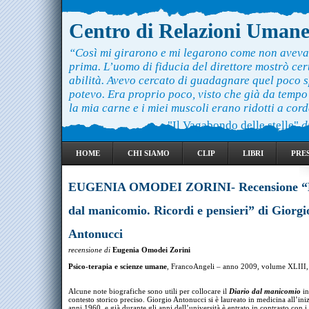
Centro di Relazioni Uman
“Così mi girarono e mi legarono come non aveva
prima. L’uomo di fiducia del direttore mostrò ce
abilità. Avevo cercato di guadagnare quel poco 
potevo. Era proprio poco, visto che già da temp
la mia carne e i miei muscoli erano ridotti a cord
"Il Vagabondo delle stelle"
d
HOME
CHI SIAMO
CLIP
LIBRI
PRE
EUGENIA OMODEI ZORINI- Recensione “D
dal manicomio. Ricordi e pensieri” di Giorgi
Antonucci
recensione di
Eugenia Omodei Zorini
Psico-terapia e scienze umane
, FrancoAngeli – anno 2009, volume XLIII,
Alcune note biografiche sono utili per collocare il
Diario dal manicomio
in
contesto storico preciso. Giorgio Antonucci si è laureato in medicina all’ini
anni 1960, e già durante gli anni dell’università è entrato in contrasto con i