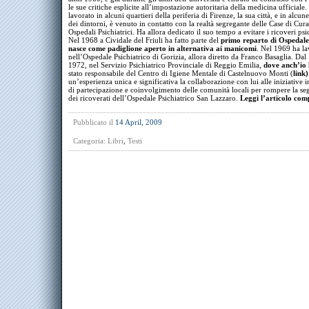
le sue critiche esplicite all’impostazione autoritaria della medicina ufficial
lavorato in alcuni quartieri della periferia di Firenze, la sua città, e in alcun
dei dintorni, è venuto in contatto con la realtà segregante delle Case di Cura
Ospedali Psichiatrici. Ha allora dedicato il suo tempo a evitare i ricoveri psic
Nel 1968 a Cividale del Friuli ha fatto parte del
primo reparto di Ospedale
nasce come padiglione aperto in alternativa ai manicomi
. Nel 1969 ha la
nell’Ospedale Psichiatrico di Gorizia, allora diretto da Franco Basaglia. Dal
1972, nel Servizio Psichiatrico Provinciale di Reggio Emilia,
dove anch’io
stato responsabile del Centro di Igiene Mentale di Castelnuovo Monti (
link
)
un’esperienza unica e significativa la collaborazione con lui alle iniziative 
di partecipazione e coinvolgimento delle comunità locali per rompere la se
dei ricoverati dell’Ospedale Psichiatrico San Lazzaro.
Leggi l’articolo com
Pubblicato il
14 April, 2009
Categoria:
Libri
,
Testi