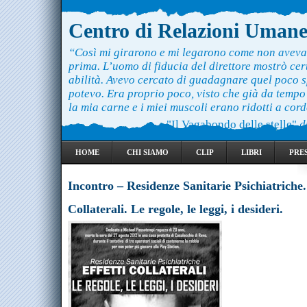
Centro di Relazioni Uman
“Così mi girarono e mi legarono come non aveva
prima. L’uomo di fiducia del direttore mostrò ce
abilità. Avevo cercato di guadagnare quel poco 
potevo. Era proprio poco, visto che già da temp
la mia carne e i miei muscoli erano ridotti a cord
"Il Vagabondo delle stelle"
d
HOME
CHI SIAMO
CLIP
LIBRI
PRE
Incontro – Residenze Sanitarie Psichiatriche. 
Collaterali. Le regole, le leggi, i desideri.