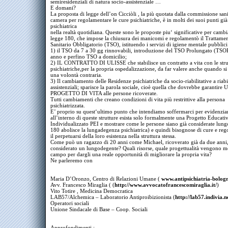
semiresidenziali di natura socio-assistenziale …
E domani?
La proposta di legge dell’on Cicciòli , la più quotata dalla commissione sani
camera per regolamentare le cure psichiatriche, è in molti dei suoi punti già
psichiatrica
nella realtà quotidiana. Queste sono le proposte piu‘ significative per cambia
legge 180, che impose la chiusura dei manicomi e regolamentò il Trattame
Sanitario Obbligatorio (TSO), istituendo i servizi di igiene mentale pubblici
1) il TSO da 7 a 30 gg rinnovabili, introduzione del TSO Prolungato (TSOP
anno e perfino TSO a domicilio;
2) IL CONTRATTO DI ULISSE che stabilisce un contratto a vita con le stru
psichiatriche,per la propria ospedalizzazione, da far valere anche quando s
una volontà contraria.
3) Il cambiamento delle Residenze psichiatriche da socio-riabilitative a riabi
assistenziali; sparisce la parola sociale, cioè quella che dovrebbe garantire 
PROGETTO DI VITA alle persone ricoverate.
Tutti cambiamenti che creano condizioni di vita più restrittive alla persona
psichiatrizzata.
E’ proprio su quest‘ultimo punto che intendiamo soffermarci per evidenzia
all’interno di queste strutture esista solo formalmente una Progetto Educati
Individualizzato PEI e mostrare come le persone siano già considerate lung
180 abolisce la lungadegenza psichiatrica) e quindi bisognose di cure e reg
il perpetuarsi della loro esistenza nella struttura stessa.
Come può un ragazzo di 20 anni come Michael, ricoverato già da due anni,
considerato un lungodegente? Quali risorse, quale progettualità vengono m
campo per dargli una reale opportunità di migliorare la propria vita?
Ne parleremo con
Maria D’Oronzo, Centro di Relazioni Umane (
www.antipsichiatria-bolog
Avv. Francesco Miraglia ( (
http://
www.avvocatofrancescomiragl
ia.it/
)
Vito Totire , Medicina Democratica
LAB57/Alchemica – Laboratorio Antiproibizionista (
http://lab57.indivia.n
Operatori sociali
Unione Sindacale di Base – Coop. Sociali
Approfondimenti :