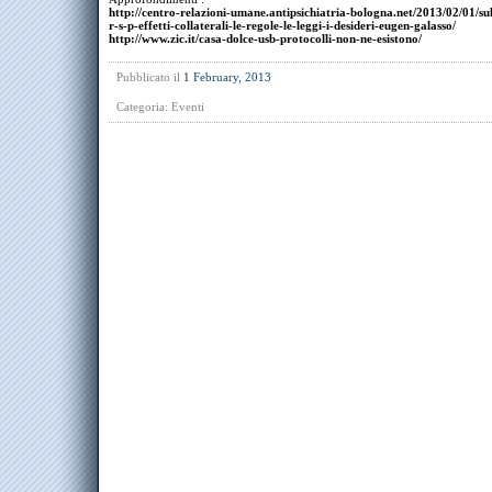
http://centro-relazioni-umane.antipsichiatria-bologna.net/2013/02/01/su
r-s-p-effetti-collaterali-le-regole-le-leggi-i-desideri-eugen-galasso/
http://www.zic.it/casa-dolce-usb-protocolli-non-ne-esistono/
Pubblicato il
1 February, 2013
Categoria:
Eventi