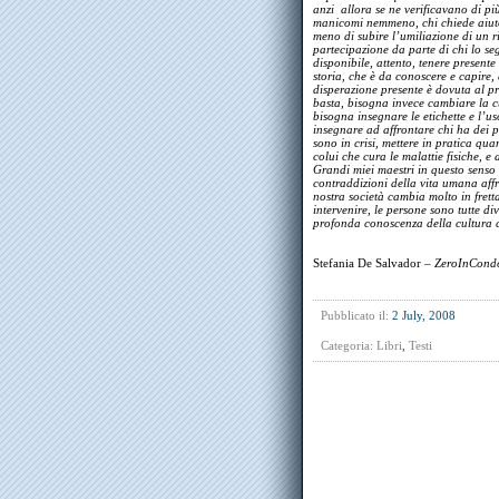
anzi allora se ne verificavano di più
manicomi nemmeno, chi chiede aiuto 
meno di subire l’umiliazione di un 
partecipazione da parte di chi lo segu
disponibile, attento, tenere presente
storia, che è da conoscere e capire, 
disperazione presente è dovuta al p
basta, bisogna invece cambiare la cu
bisogna insegnare le etichette e l’u
insegnare ad affrontare chi ha dei 
sono in crisi, mettere in pratica qua
colui che cura le malattie fisiche, e 
Grandi miei maestri in questo senso
contraddizioni della vita umana aff
nostra società cambia molto in fret
intervenire, le persone sono tutte di
profonda conoscenza della cultura c
Stefania De Salvador –
ZeroInCond
Pubblicato il:
2 July, 2008
Categoria:
Libri
,
Testi