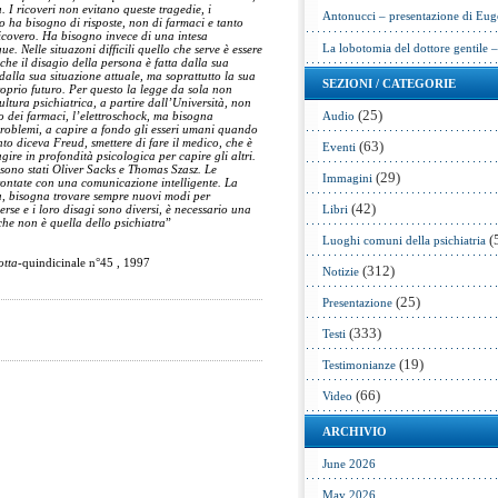
. I ricoveri non evitano queste tragedie, i
Antonucci – presentazione di Eug
ha bisogno di risposte, non di farmaci e tanto
ricovero. Ha bisogno invece di una intesa
La lobotomia del dottore gentile 
e. Nelle situazoni difficili quello che serve è essere
 che il disagio della persona è fatta dalla sua
dalla sua situazione attuale, ma soprattutto la sua
SEZIONI / CATEGORIE
roprio futuro. Per questo la legge da sola non
ltura psichiatrica, a partire dall’Università, non
(25)
so dei farmaci, l’elettroschock, ma bisogna
Audio
problemi, a capire a fondo gli esseri umani quando
nto diceva Freud, smettere di fare il medico, che è
(63)
Eventi
agire in profondità psicologica per capire gli altri.
 sono stati Oliver Sacks e Thomas Szasz. Le
(29)
Immagini
rontate con una comunicazione intelligente. La
ta, bisogna trovare sempre nuovi modi per
(42)
verse e i loro disagi sono diversi, è necessario una
Libri
he non è quella dello psichiatra
”
(
Luoghi comuni della psichiatria
otta
-quindicinale n°45 , 1997
(312)
Notizie
(25)
Presentazione
(333)
Testi
(19)
Testimonianze
(66)
Video
ARCHIVIO
June 2026
May 2026