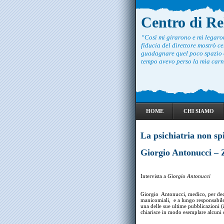
Centro di R
“Così mi girarono e mi legar
fiducia del direttore mostrò ce
guadagnare quel poco spazio c
tempo avevo perso la mia carne
HOME
CHI SIAMO
La psichiatria non spi
Giorgio Antonucci –
Intervista a
Giorgio Antonucci
Giorgio Antonucci, medico, per dec
manicomiali, e a lungo responsabile 
una delle sue ultime pubblicazioni (
chiarisce in modo esemplare alcuni co