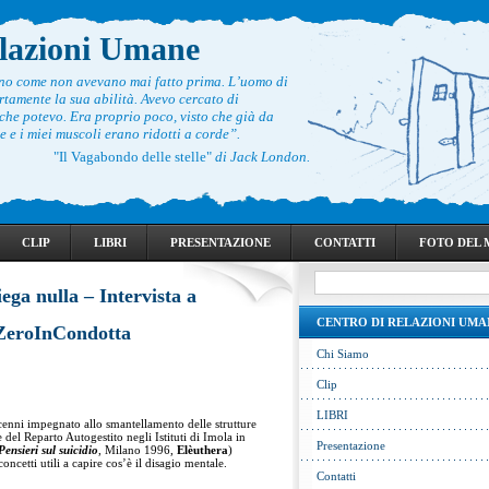
elazioni Umane
ono come non avevano mai fatto prima. L’uomo di
rtamente la sua abilità. Avevo cercato di
he potevo. Era proprio poco, visto che già da
 e i miei muscoli erano ridotti a corde”.
"Il Vagabondo delle stelle"
di Jack London.
CLIP
LIBRI
PRESENTAZIONE
CONTATTI
FOTO DEL
ega nulla – Intervista a
CENTRO DI RELAZIONI UMA
 ZeroInCondotta
Chi Siamo
Clip
LIBRI
enni impegnato allo smantellamento delle strutture
del Reparto Autogestito negli Istituti di Imola in
Presentazione
Pensieri sul suicidio
, Milano 1996,
Elèuthera
)
ncetti utili a capire cos’è il disagio mentale.
Contatti