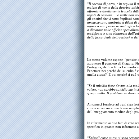
“
Il cocetto di pazzo, e in seguito il 
malato di mente della dottrina psich
affrontare direttamente le scelte diff
regole di costume…Le scelte non ac
gli uomini che vi sono implicati son
ammesse sono attribuite a difetti di
agisce o non pensa secondo gli schemi
a dimorare nelle officine specializ
modificato e tutto rinnovato dall’az
della fisica degli elettroschock o del
Lo stesso volume espone “pensieri s
attraverso il pensiero di Pitagora, P
Protagora, da Eraclito a Leonardo n
Penetrare nei perché del suicidio è c
quella giusta? E poi perché si può 
“
Se il suicidio fosse dovuto alla mal
volere, non sarebbe suicidio ma inc
spiega nulla. Il problema di dare o d
Antonucci fornisce ad ogni riga forti
conoscenza così come le sue semplici
dell’atteggiamento medico degli psic
In riferimento ai due fatti di crona
specifico in quanto non informato a
“
Episodi come questi si sono sempre