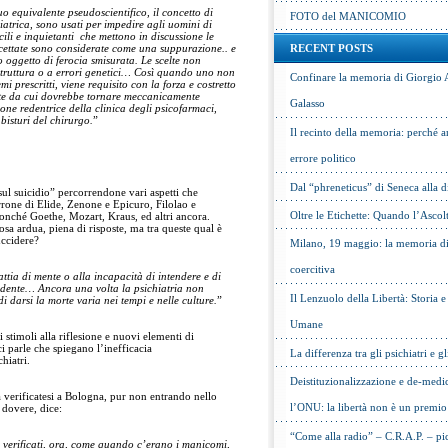
suo equivalente pseudoscientifico, il concetto di
FOTO del MANICOMIO
iatrica, sono usati per impedire agli uomini di
icili e inquietanti che mettono in discussione le
cettate sono considerate come una suppurazione.. e
RECENT POSTS
o oggetto di ferocia smisurata. Le scelte non
 struttura o a errori genetici… Così quando uno non
Confinare la memoria di Giorgio 
 prescritti, viene requisito con la forza e costretto
zate da cui dovrebbe tornare meccanicamente
Galasso
ione redentrice della clinica degli psicofarmaci,
 bisturi del chirurgo.
”
Il recinto della memoria: perché a
errore politico
Dal “phreneticus” di Seneca alla
ul suicidio” percorrendone vari aspetti che
irrone di Elide, Zenone e Epicuro, Filolao e
Oltre le Etichette: Quando l’Ascol
onché Goethe, Mozart, Kraus, ed altri ancora.
osa ardua, piena di risposte, ma tra queste qual è
uccidere?
Milano, 19 maggio: la memoria di 
coercitiva
attia di mente o alla incapacità di intendere e di
idente… Ancora una volta la psichiatria non
Il Lenzuolo della Libertà: Storia 
i darsi la morte varia nei tempi e nelle culture.
”
Umane
 stimoli alla riflesione e nuovi elementi di
 parle che spiegano l’inefficacia
La differenza tra gli psichiatri e gl
hiatri.
Deistituzionalizzazione e de-medic
ca verificatesi a Bologna, pur non entrando nello
l’ONU: la libertà non è un premio
 dovere, dice:
“Come alla radio” – C.R.A.P. – pic
 verificati, ora, come quando c’erano i manicomi,