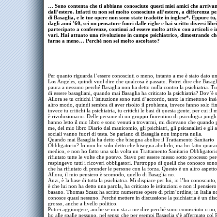
… Sono contenta che ti abbiano conosciuto questi miei amici che arriva
dall’estero. Infatti tu non sei molto conosciuto all’estero, a differenza p
di Basaglia, e le tue opere non sono state tradotte in inglese*. Eppure tu,
dagli anni ’60, sei un pensatore fuori dalle righe e hai scritto diversi libri
partecipato a conferenze, continui ad essere molto attivo con articoli e i
vari. Hai attuato una rivoluzione in campo psichiatrico, dimostrando ch
farne a meno… Perché non sei molto ascoltato?
Per quanto riguarda l’essere conosciuti o meno, intanto a me è stato dato u
Los Angeles, quindi vuol dire che qualcosa è passato. Potrei dire che Basagl
paura a nessuno perché Basaglia non ha detto nulla contro la psichiatria. Tu
di essere basagliani, quando mai Basaglia ha criticato la psichiatria? Dov’è s
Allora se tu critichi l’istituzione sono tutti d’accordo, tanto la rimettono in
altro modo, quindi sembra di aver risolto il problema, invece fanno solo fin
invece tu critichi la psichiatria, tu critichi le basi di questa gente, per cui il
è rivoluzionario. Delle persone di un gruppo fiorentino di psicologia jungh
hanno letto il mio libro e sono venuti a trovarmi, mi dicevano che quando 
me, del mio libro Diario dal manicomio, gli psichiatri, gli psicanalisti e gli a
sociali vanno fuori di testa. Se parlano di Basaglia non importa nulla.
Quando mai Basaglia ha detto che bisogna abolire il Trattamento Sanitario
Obbligatorio? Io non ho solo detto che bisogna abolirlo, ma ho fatto quaran
medico, e non ho fatto una sola volta un Trattamento Sanitario Obbligatori
rifiutato tutte le volte che potevo. Stavo per essere messo sotto processo pe
respingevo tutti i ricoveri obbligatori. Purtroppo di quelli che conosco son
che ha rifiutato di prender le persone con la forza. Questo è un altro aspetto
Allora, il mio pensiero è scomodo, quello di Basaglia no.
Anzi, è la base di tutta la psichiatria. Mi dispiace per lui, io l’ho conosciuto,
è che lui non ha detto una parola, ha criticato le istituzioni e non il pensiero
basano. Thomas Szasz ha scritto numerose opere di prim’ordine; in Italia n
conosce quasi nessuno. Perché mettere in discussione la psichiatria è un dis
grosso, anche a livello politico.
Potrei aggiungere, anche se non sta a me dire perché sono conosciuto o no,
ho alle spalle nessuno, nel senso che per esempi Basaglia s’è affermato col P