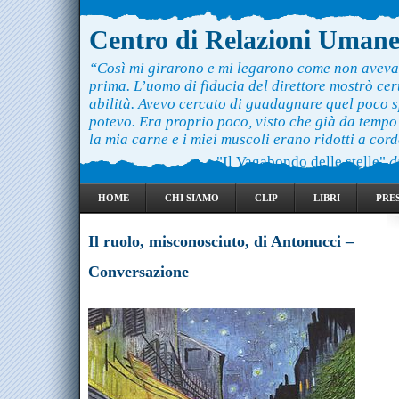
Centro di Relazioni Uman
“Così mi girarono e mi legarono come non aveva
prima. L’uomo di fiducia del direttore mostrò ce
abilità. Avevo cercato di guadagnare quel poco 
potevo. Era proprio poco, visto che già da temp
la mia carne e i miei muscoli erano ridotti a cord
"Il Vagabondo delle stelle"
d
HOME
CHI SIAMO
CLIP
LIBRI
PRE
Il ruolo, misconosciuto, di Antonucci –
Conversazione