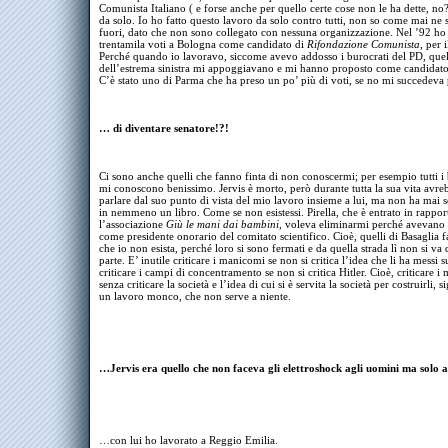
Comunista Italiano ( e forse anche per quello certe cose non le ha dette, no?
da solo. Io ho fatto questo lavoro da solo contro tutti, non so come mai ne 
fuori, dato che non sono collegato con nessuna organizzazione. Nel ’92 ho
trentamila voti a Bologna come candidato di
Rifondazione Comunista
, per 
Perché quando io lavoravo, siccome avevo addosso i burocrati del PD, quel
dell’estrema sinistra mi appoggiavano e mi hanno proposto come candidat
C’è stato uno di Parma che ha preso un po’ più di voti, se no mi succedev
… di diventare senatore!?!
Ci sono anche quelli che fanno finta di non conoscermi; per esempio tutti i 
mi conoscono benissimo. Jervis è morto, però durante tutta la sua vita avre
parlare dal suo punto di vista del mio lavoro insieme a lui, ma non ha mai s
in nemmeno un libro. Come se non esistessi. Pirella, che è entrato in rappo
l’associazione
Giù le mani dai bambini
, voleva eliminarmi perché avevano 
come presidente onorario del comitato scientifico. Cioè, quelli di Basaglia f
che io non esista, perché loro si sono fermati e da quella strada lì non si va
parte. E’ inutile criticare i manicomi se non si critica l’idea che li ha messi su
criticare i campi di concentramento se non si critica Hitler. Cioè, criticare 
senza criticare la società e l’idea di cui si è servita la società per costruirli, s
un lavoro monco, che non serve a niente.
…Jervis era quello che non faceva gli elettroshock agli uomini ma solo 
…con lui ho lavorato a Reggio Emilia.