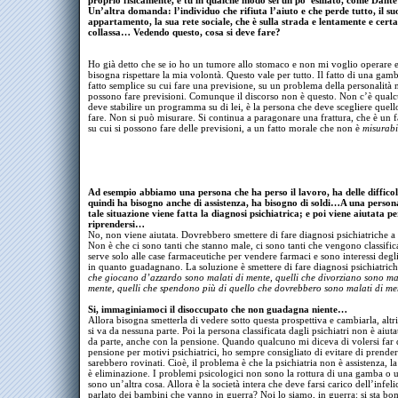
proprio fisicamente, e tu in qualche modo sei un po’ esiliato, come Dan
Un’altra domanda: l’individuo che rifiuta l’aiuto e che perde tutto, il su
appartamento, la sua rete sociale, che è sulla strada e lentamente e cer
collassa… Vedendo questo, cosa si deve fare?
Ho già detto che se io ho un tumore allo stomaco e non mi voglio operare 
bisogna rispettare la mia volontà. Questo vale per tutto. Il fatto di una gamb
fatto semplice su cui fare una previsione, su un problema della personalità 
possono fare previsioni. Comunque il discorso non è questo. Non c’è qual
deve stabilire un programma su di lei, è la persona che deve scegliere quel
fare. Non si può misurare. Si continua a paragonare una frattura, che è un fa
su cui si possono fare delle previsioni, a un fatto morale che non è
misurabi
Ad esempio abbiamo una persona che ha perso il lavoro, ha delle difficolt
quindi ha bisogno anche di assistenza, ha bisogno di soldi…A una person
tale situazione viene fatta la diagnosi psichiatrica; e poi viene aiutata pe
riprendersi…
No, non viene aiutata. Dovrebbero smettere di fare diagnosi psichiatriche a t
Non è che ci sono tanti che stanno male, ci sono tanti che vengono classific
serve solo alle case farmaceutiche per vendere farmaci e sono interessi degli
in quanto guadagnano. La soluzione è smettere di fare diagnosi psichiatric
che giocano d’azzardo sono malati di mente, quelli che divorziano sono mal
mente, quelli che spendono più di quello che dovrebbero sono malati di m
Si, immaginiamoci il disoccupato che non guadagna niente…
Allora bisogna smetterla di vedere sotto questa prospettiva e cambiarla, alt
si va da nessuna parte. Poi la persona classificata dagli psichiatri non è aiut
da parte, anche con la pensione. Quando qualcuno mi diceva di volersi far
pensione per motivi psichiatrici, ho sempre consigliato di evitare di prender
sarebbero rovinati. Cioè, il problema è che la psichiatria non è assistenza, la
è eliminazione. I problemi psicologici non sono la rottura di una gamba o u
sono un’altra cosa. Allora è la società intera che deve farsi carico dell’infelic
parlato dei bambini che vanno in guerra? Noi lo siamo, in guerra: si sta 