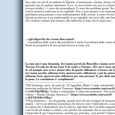
una città con più di un milione di abitanti, si ammazzano uomini, donne e 
giornali non ne parlano nemmeno. Ecco, in una società così, poi se si finisc
trovarsi infelici, c’è mica da meravigliarsi. Ci sono dei problemi grossi. Se
così la società si trasforma in un ospedale. Non si può pensare a un supera
psichiatria senza pensare a una trasformazione della società, a come vivono
Questa società qui si sta trasformando in un ospedale che serve alle case fa
che vendono sempre più farmaci; alle fabbriche d’armi che si rinnovano…
…agli oligarchi che creano disoccupati!
…il problema della critica alla psichiatria è anche il problema della critica al
Senza la prospettiva di una società diversa si resta così.
La mia non è una domanda. Ieri siamo partiti da Bruxelles e siamo arriv
Traona; Erveda ha deciso lì per lì di venire a Firenze…Per noi è stata u
Io ad esempio non avevo alcuna idea di quanti chilometri ci fossero da f
ieri siamo partiti, abbiamo fatto quattrocento chilometri, e poi ho pensa
abbiamo fatto quattrocento chilometri per una persona! E, per dirla tut
la pena. La conclusione è: complimenti!
————————————————————-
*Nel frattempo, però, da parte de “Il Cappellaio Matto” è stato sottotitolato
intervista realizzata da Saverio Tommasi: (
http://www.youtube.com/watch
v=vOGYblcMFkk
). Inoltre è sottotitolato il video-documentario “Gli occhi
vidono – Premio Giorgio Antonucci” (
https://www.youtube.com/watch?
v=KFUKWHcUMnc
).
**Una domenica – ero di guardia, quindi avrei dovuto svolgere le funzioni
assenti – Jervis mi telefonò dicendomi che dovevo fare l’elettroshock a una
Io risposi che l’elettroshock non lo facevo; egli disse che l’avrebbe eseguit
e mi invitò ad andare a vedere; così, perché non pensasse che io non facev
l’elettroshock per l’impressione, anziché per principio, cioè perché l’elettr