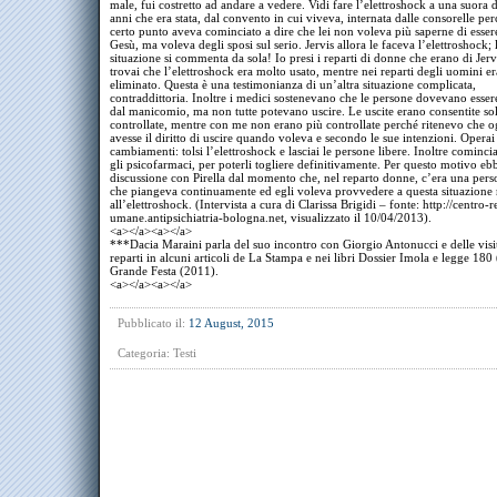
male, fui costretto ad andare a vedere. Vidi fare l’elettroshock a una suora 
anni che era stata, dal convento in cui viveva, internata dalle consorelle pe
certo punto aveva cominciato a dire che lei non voleva più saperne di esser
Gesù, ma voleva degli sposi sul serio. Jervis allora le faceva l’elettroshock; 
situazione si commenta da sola! Io presi i reparti di donne che erano di Jerv
trovai che l’elettroshock era molto usato, mentre nei reparti degli uomini er
eliminato. Questa è una testimonianza di un’altra situazione complicata,
contraddittoria. Inoltre i medici sostenevano che le persone dovevano essere
dal manicomio, ma non tutte potevano uscire. Le uscite erano consentite so
controllate, mentre con me non erano più controllate perché ritenevo che 
avesse il diritto di uscire quando voleva e secondo le sue intenzioni. Operai
cambiamenti: tolsi l’elettroshock e lasciai le persone libere. Inoltre comincia
gli psicofarmaci, per poterli togliere definitivamente. Per questo motivo eb
discussione con Pirella dal momento che, nel reparto donne, c’era una per
che piangeva continuamente ed egli voleva provvedere a questa situazione
all’elettroshock. (Intervista a cura di Clarissa Brigidi – fonte: http://centro-r
umane.antipsichiatria-bologna.net, visualizzato il 10/04/2013).
<a></a><a></a>
***Dacia Maraini parla del suo incontro con Giorgio Antonucci e delle visit
reparti in alcuni articoli de La Stampa e nei libri Dossier Imola e legge 180
Grande Festa (2011).
<a></a><a></a>
Pubblicato il:
12 August, 2015
Categoria:
Testi