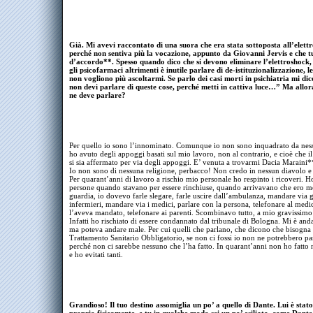
Già. Mi avevi raccontato di una suora che era stata sottoposta all’elett
perché non sentiva più la vocazione, appunto da Giovanni Jervis e che t
d’accordo**. Spesso quando dico che si devono eliminare l’elettroshock,
gli psicofarmaci altrimenti è inutile parlare di de-istituzionalizzazione, l
non vogliono più ascoltarmi. Se parlo dei casi morti in psichiatria mi di
non devi parlare di queste cose, perché metti in cattiva luce…” Ma allo
ne deve parlare?
Per quello io sono l’innominato. Comunque io non sono inquadrato da ness
ho avuto degli appoggi basati sul mio lavoro, non al contrario, e cioè che i
si sia affermato per via degli appoggi. E’ venuta a trovarmi Dacia Maraini*
Io non sono di nessuna religione, perbacco! Non credo in nessun diavolo e
Per quarant’anni di lavoro a rischio mio personale ho respinto i ricoveri. Ho
persone quando stavano per essere rinchiuse, quando arrivavano che ero m
guardia, io dovevo farle slegare, farle uscire dall’ambulanza, mandare via g
infermieri, mandare via i medici, parlare con la persona, telefonare al medi
l’aveva mandato, telefonare ai parenti. Scombinavo tutto, a mio gravissimo 
Infatti ho rischiato di essere condannato dal tribunale di Bologna. Mi è and
ma poteva andare male. Per cui quelli che parlano, che dicono che bisogna a
Trattamento Sanitario Obbligatorio, se non ci fossi io non ne potrebbero pa
perché non ci sarebbe nessuno che l’ha fatto. In quarant’anni non ho fatt
e ho evitati tanti.
Grandioso! Il tuo destino assomiglia un po’ a quello di Dante. Lui è stato 