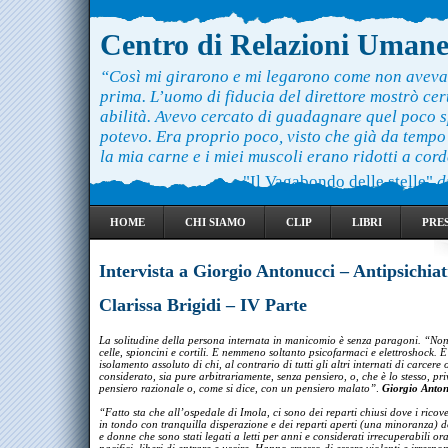
Centro di Relazioni Uman
“Così mi girarono e mi legarono come non aveva
prima. L’uomo di fiducia del direttore mostrò ce
abilità. Avevo cercato di guadagnare quel poco 
potevo. Era proprio poco, visto che già da temp
la mia carne e i miei muscoli erano ridotti a cord
"Il Vagabondo delle stelle"
d
HOME
CHI SIAMO
CLIP
LIBRI
PRE
Intervista a Giorgio Antonucci – Antipsichiat
Clarissa Brigidi – IV Parte
La solitudine della persona internata in manicomio è senza paragoni. “Non
celle, spioncini e cortili. E nemmeno soltanto psicofarmaci e elettroshock. È
isolamento assoluto di chi, al contrario di tutti gli altri internati di carcere o
considerato, sia pure arbitrariamente, senza pensiero, o, che è lo stesso, pr
pensiero razionale o, come si dice, con un pensiero malato”
.
Giorgio Anton
“Fatto sta che all’ospedale di Imola, ci sono dei reparti chiusi dove i ricov
in tondo con tranquilla disperazione e dei reparti aperti (una minoranza) 
e donne che sono stati legati a letti per anni e considerati irrecuperabili or