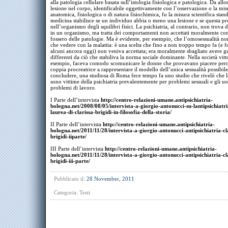
alla patologia cellulare basata sull’istologia fisiologica e patologica. Da allor
lesione nel corpo, identificabile oggettivamente con l’osservazione o la mi
anatomica, fisiologica o di natura fisiochimica, fu la misura scientifica stan
medicina stabilisce se un individuo abbia o meno una lesione e se questa p
nell’organismo degli squilibri fisici. La psichiatria, al contrario, non trova d
in un organismo, ma tratta dei comportamenti non accettati moralmente co
fossero delle patologie. Ma è evidente, per esempio, che l’omosessualità no
che vedere con la malattia: è una scelta che fino a non troppo tempo fa (e f
alcuni ancora oggi) non veniva accettata; era moralmente sbagliato avere gus
differenti da ciò che stabiliva la norma sociale dominante. Nella società vitt
esempio, faceva comodo scomunicare le donne che provavano piacere perc
coppia procreatrice a rappresentare il modello dell’unica sessualità possibile
concludere, una studiosa di Roma fece tempo fa uno studio che rivelò che 
sono vittime della psichiatria prevalentemente per problemi sessuali e gli u
problemi di lavoro.
I Parte dell’intervista
http://centro-relazioni-umane.antipsichiatria-
bologna.net/2008/08/05/intervista-a-giorgio-antonucci-su-lantipsichiatria
laurea-di-clarissa-brigidi-in-filosofia-della-storia/
II Parte dell’intervista
http://centro-relazioni-umane.antipsichiatria-
bologna.net/2011/11/28/intervista-a-giorgio-antonucci-antipsichiatria-cl
brigidi-iiparte/
III Parte dell’intervista
http://centro-relazioni-umane.antipsichiatria-
bologna.net/2011/11/28/intervista-a-giorgio-antonucci-antipsichiatria-cl
brigidi-iii-parte/
Pubblicato il:
28 November, 2011
Categoria:
Testi