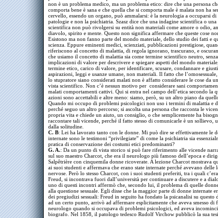
non è un problema medico, ma un problema etico: dire che una persona che
comporta bene è sana e che quella che si comporta male è malata non ha sen
cervello, essendo un organo, può ammalarsi: è la neurologia a occuparsi di
patologie e non la psichiatria. Szasz dice che una indagine scientifica o una 
scientifica non può rivolgersi su entità non materiali come amore o odio, a
diavolo, spirito e mente. Questo non significa affermare che queste cose no
Esistono ma non fanno parte del mondo materiale, dello studio dei fatti e q
scienza. Eppure eminenti medici, scienziati, pubblicazioni prestigiose, quan
riferiscono al concetto di malattia, di regola ignorano, trascurano, e oscuran
che usiamo il concetto di malattia sia come termine scientifico neutro, senza
implicazioni di valore per descrivere e spiegare aspetti del mondo materiale
termine etico, carico di valore, per identificare, scusare, condannare e giusti
aspirazioni, leggi e usanze umane, non materiali. Il fatto che l’omosessuale, 
lo stupratore siano considerati malati non è affatto considerare le cose da u
vista scientifico. Non c’è nessun motivo per considerare sani comportamen
malati comportamenti cattivi. Qui si entra nel campo dell’etica secondo la q
azioni sono accettabili e altre meno: siamo, però, su un altro piano da quel
Quando mi occupo di problemi psicologici non uso i termini di malattia e d
perché seguo un altro percorso; si ascolta una persona che racconta le vicen
propria vita e chiede un aiuto, un consiglio, o che semplicemente ha bisogn
raccontare tali vicende, perché il fatto stesso di comunicarle è un sollievo, 
dalla solitudine.
C. B
: Lei ha lavorato tanto con le donne. Mi può dire se effettivamente le 
internate sono le testimoni “privilegiate” di come la psichiatria sia essenzia
pratica di conservazione dei costumi etici predominanti?
G. A.
: Da un punto di vista storico si può fare riferimento alle vicende narr
sul suo maestro Charcot, che era il neurologo più famoso dell’epoca e dirig
Salpêtrière con cinquemila donne ricoverate. A lezione Charcot mostrava q
ai suoi studenti e affermava che erano state internate perché avevano delle l
nervose. Però lo stesso Charcot, con i suoi studenti preferiti, tra i quali c’er
Freud, si incontrava fuori dall’università per continuare a discutere e a dial
uno di questi incontri affermò che, secondo lui, il problema di quelle donne
alla questione sessuale. Egli disse che la maggior parte di donne internate e
dei pregiudizi sessuali: Freud in seguito ha fondato la psicanalisi su questo 
ad un certo punto, arrivò ad affermare esplicitamente che aveva smesso di f
neurologo quando si occupava di problemi psicologici, ed aveva incomincia
biografo. Nel 1858, il patologo tedesco Rudolf Virchow pubblicò la sua tes