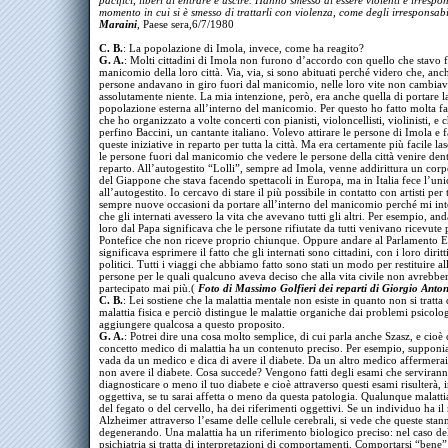
pacifici, liberi di entrare e uscire. Hanno smesso di essere violenti e irrespon
momento in cui si è smesso di trattarli con violenza, come degli irresponsabi
Maraini
,
Paese sera,6/7/1980
C. B.
: La popolazione di Imola, invece, come ha reagito?
G. A.
: Molti cittadini di Imola non furono d’accordo con quello che stavo 
manicomio della loro città. Via, via, si sono abituati perché videro che, anch
persone andavano in giro fuori dal manicomio, nelle loro vite non cambia
assolutamente niente. La mia intenzione, però, era anche quella di portare l
popolazione esterna all’interno del manicomio. Per questo ho fatto molta fat
che ho organizzato a volte concerti con pianisti, violoncellisti, violinisti, e 
perfino Baccini, un cantante italiano. Volevo attirare le persone di Imola e 
queste iniziative in reparto per tutta la città. Ma era certamente più facile las
le persone fuori dal manicomio che vedere le persone della città venire dent
reparto. All’autogestito “Lolli”, sempre ad Imola, venne addirittura un cor
del Giappone che stava facendo spettacoli in Europa, ma in Italia fece l’uni
all’autogestito. Io cercavo di stare il più possibile in contatto con artisti per
sempre nuove occasioni da portare all’interno del manicomio perché mi int
che gli internati avessero la vita che avevano tutti gli altri. Per esempio, an
loro dal Papa significava che le persone rifiutate da tutti venivano ricevute 
Pontefice che non riceve proprio chiunque. Oppure andare al Parlamento 
significava esprimere il fatto che gli internati sono cittadini, con i loro diritti
politici. Tutti i viaggi che abbiamo fatto sono stati un modo per restituire all
persone per le quali qualcuno aveva deciso che alla vita civile non avrebbe
partecipato mai più.(
Foto di Massimo Golfieri dei reparti di Giorgio Anto
C. B.
: Lei sostiene che la malattia mentale non esiste in quanto non si tratta
malattia fisica e perciò distingue le malattie organiche dai problemi psicolo
aggiungere qualcosa a questo proposito.
G. A.
: Potrei dire una cosa molto semplice, di cui parla anche Szasz, e cioè 
concetto medico di malattia ha un contenuto preciso. Per esempio, suppon
vada da un medico e dica di avere il diabete. Da un altro medico affermerai
non avere il diabete. Cosa succede? Vengono fatti degli esami che serviran
diagnosticare o meno il tuo diabete e cioè attraverso questi esami risulterà,
oggettiva, se tu sarai affetta o meno da questa patologia. Qualunque malattia
del fegato o del cervello, ha dei riferimenti oggettivi. Se un individuo ha i
Alzheimer attraverso l’esame delle cellule cerebrali, si vede che queste stan
degenerando. Una malattia ha un riferimento biologico preciso: nel caso de
psichiatria si tratta di interpretazioni di comportamenti. Comportarsi “bene