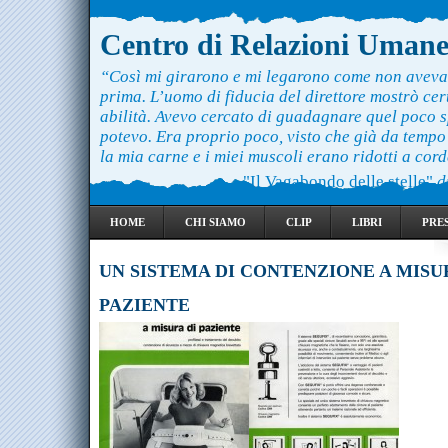
Centro di Relazioni Uman
“Così mi girarono e mi legarono come non aveva
prima. L’uomo di fiducia del direttore mostrò ce
abilità. Avevo cercato di guadagnare quel poco 
potevo. Era proprio poco, visto che già da temp
la mia carne e i miei muscoli erano ridotti a cord
"Il Vagabondo delle stelle"
d
HOME
CHI SIAMO
CLIP
LIBRI
PRE
UN SISTEMA DI CONTENZIONE A MISU
PAZIENTE