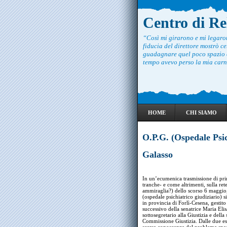
Centro di R
“Così mi girarono e mi legar
fiducia del direttore mostrò ce
guadagnare quel poco spazio c
tempo avevo perso la mia carne
HOME
CHI SIAMO
O.P.G. (Ospedale Psic
Galasso
In un’ecumenica trasmissione di pr
tranche- e come altrimenti, sulla ret
ammiraglia?) dello scorso 6 maggio,
(ospedale psichiatrico giudiziario
in provincia di Forlì-Cesena, gesti
successivo della senatrice Maria Elis
sottosegretario alla Giustizia e dell
Commissione Giustizia. Dalle due e