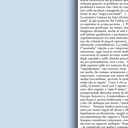
scarsa conoscenza del problema speci
richiami generici ai problemi ancora e
problema è emerso che i letti di con
non nella struttura romagnola da cui s
frutto di una “tragica necessità”…).
La senatrice Cantoni ha fatto riferi
matti” (è già qualcosa che l’abbia vi
occuparsene in prima persona…). P
(manicomi giudiziari, un tempo, ma in
designare altrimenti, anche in sedi e 
nell’ambito giudiziario e psichiatric
regolamentazione era stata stralciata 
non da volontà di singoli operatori, 
oltremodo contraddittorio. La realtà
l'”anomalia” rispetto a un comport
sanzionata, oggi forse in modo mo
conoscenza di quanto avviene realme
degli ospedali e nelle cliniche priv
ma poi puntualmente, non a caso, “ri
dalle pazienti nelle ore notturne da
“esploderanno” casi concreti, forse,
nei media che trattano artatamente ce
importanti, comunuqe non meno rileva
analisi foucaultiane, secondo le qual
totale che si rispetti…Certo è che se
nulla, la mente/ mind non è uguale a
sono altro rispetto a “stati d’animo”
transpersonale dimostra ormai da de
Giorgio Antonucci, il materialismo e
psicologia è ancora totalizzante e o
colui che delinque per motivi “psichi
fortiori. Nessuno sembra preoccupar
sono per motivi legati all’abuso e a
legislazione proibizionista, meglio 
necessariamente dar ragione a Thoma
bisogna considerare comunque come l
decenni un rapporto ambiguo-“dop
– le complicità con mafia e comunqu