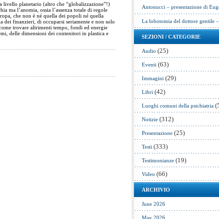
livello planetario (altro che “globalizzazione”!)
Antonucci – presentazione di Eug
ia ma l’anomia, ossia l’assenza totale di regole
ropa, che non è né quella dei popoli né quella
La lobotomia del dottore gentile 
a dei finanzieri, di occuparsi seriamente e non solo
 come trovare altrimenti tempo, fondi ed energie
emi, delle dimensioni dei contenitori in plastica e
SEZIONI / CATEGORIE
(25)
Audio
(63)
Eventi
(29)
Immagini
(42)
Libri
(
Luoghi comuni della psichiatria
(312)
Notizie
(25)
Presentazione
(333)
Testi
(19)
Testimonianze
(66)
Video
ARCHIVIO
June 2026
May 2026