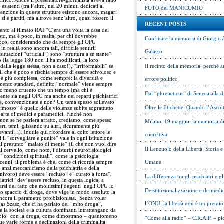
fico. Anche il presentatore-giornalista aveva fatto
sistenti (tra l’altro, nei 20 minuti dedicati al
FOTO del MANICOMIO
tenzione in queste strutture esistono ancora, magari
i è partiti, ma altrove senz’altro, quasi fossero il
RECENT POSTS
mento al filmato RAI “C’era una volta la casa dei
sto, ma è poco, in realtà, per chi dovrebbe
Confinare la memoria di Giorgio 
oco, considerando che da sempre gli OPG
 realtà sono ancora tali, difficile sentirli
Galasso
situazioni “ufficiali”) sono “struttura a sé stante”
o (la legge 180 non li ha modificati, la loro
dalla legge stessa, non a caso!), “irriformabili” se
Il recinto della memoria: perché a
il che è poco e rischia sempre di essere scivoloso e
 è più complessa, come sempre: la diversità e
errore politico
amento standard, definito “normale” viene sempre
lto meno cruento che un tempo (ma chi è
Dal “phreneticus” di Seneca alla
nte sia negli OPG ma anche nei reparti psichiatrici
ate, convenzionate e non? Un tema spesso sollevato
Oltre le Etichette: Quando l’Ascol
mosso” è quello delle violenze subite soprattutto
 parte di medici e paramedici. Finché non
 non se ne parlerà affatto, crediamo, come spesso
Milano, 19 maggio: la memoria di 
rti temi, glissando su altri, sicuramente più
nti…). Inutile qui ricordare al colto lettore le
coercitiva
i il “sorvegliare e punire” vale in ogni istituzione
 il presunto “malato di mente” (il che non vuol dire
Il Lenzuolo della Libertà: Storia 
l cervello, come noto, i disturbi neurofisiologici
, “condizioni spirituali”, come la psicologia
cenni; il problema è che, come ci ricorda sempre
Umane
 anzi meccanicismo della psichiatria e della
nnivoro) deve essere “recluso” e “curato a forza”,
La differenza tra gli psichiatri e gl
atrici” dev’essere recluso, in questa logica, a
si del fatto che moltissimi degenti negli OPG lo
Deistituzionalizzazione e de-medic
llo spaccio di droga, dove vige in modo assoluto la
ancora il parametro proibizionista. Senza voler
l’ONU: la libertà non è un premio
s Szasz, che ci ha parlato del “mito droga”,
a società e la cultura dominanti intrattengano da
pio” con la droga, come dimostrano – quantomeno
“Come alla radio” – C.R.A.P. – pic
e varie forme e declinazioni della criminalità