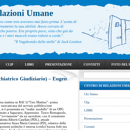
elazioni Umane
ono come non avevano mai fatto prima. L’uomo di
rtamente la sua abilità. Avevo cercato di
he potevo. Era proprio poco, visto che già da
 e i miei muscoli erano ridotti a corde”.
"Il Vagabondo delle stelle"
di Jack London.
CLIP
LIBRI
PRESENTAZIONE
CONTATTI
FOTO DEL
hiatrico Giudiziario) – Eugen
CENTRO DI RELAZIONI UMA
Chi Siamo
ima mattina su RAI 1(“Uno Mattina”- prima
Clip
e neovaticana del servizio pubblico/rete
 si è presentata un “realtà- modello” di un OPG
LIBRI
) situato a Sagurano, Appennino Tosco-Romagnolo,
to “ovviamente” da un sacerdote, con il commento
Presentazione
abetta Alberti-Casellati (PDL), attuale
a senatrice Anna Maria Cantoni (PD), relatrice della
sponenti politiche è emersa (credo) buona fede ma
Contatti