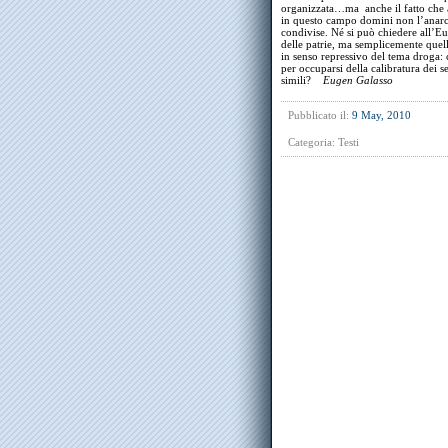
organizzata…ma anche il fatto che a 
in questo campo domini non l’anarch
condivise. Né si può chiedere all’Eu
delle patrie, ma semplicemente quell
in senso repressivo del tema droga:
per occuparsi della calibratura dei s
simili?
Eugen Galasso
Pubblicato il:
9 May, 2010
Categoria:
Testi