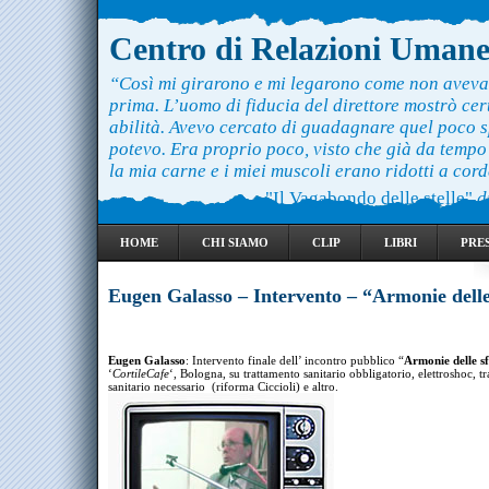
Centro di Relazioni Uman
“Così mi girarono e mi legarono come non aveva
prima. L’uomo di fiducia del direttore mostrò ce
abilità. Avevo cercato di guadagnare quel poco 
potevo. Era proprio poco, visto che già da temp
la mia carne e i miei muscoli erano ridotti a cord
"Il Vagabondo delle stelle"
d
HOME
CHI SIAMO
CLIP
LIBRI
PRE
Eugen Galasso – Intervento – “Armonie delle
Eugen Galasso
: Intervento finale dell’ incontro pubblico “
Armonie delle s
‘
CortileCafe
‘, Bologna, su trattamento sanitario obbligatorio, elettroshoc, t
sanitario necessario (riforma Ciccioli) e altro.