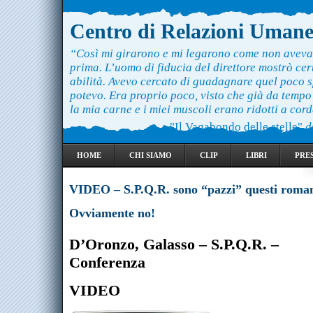
Centro di Relazioni Uman
“Così mi girarono e mi legarono come non aveva
prima. L’uomo di fiducia del direttore mostrò ce
abilità. Avevo cercato di guadagnare quel poco 
potevo. Era proprio poco, visto che già da temp
la mia carne e i miei muscoli erano ridotti a cord
"Il Vagabondo delle stelle"
d
HOME
CHI SIAMO
CLIP
LIBRI
PRE
VIDEO – S.P.Q.R. sono “pazzi” questi roman
Ovviamente no!
D’Oronzo, Galasso –
S.P.Q.R.
–
Conferenza
VIDEO