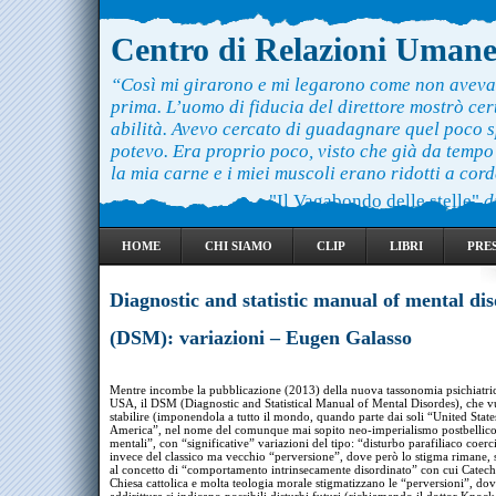
Centro di Relazioni Uman
“Così mi girarono e mi legarono come non aveva
prima. L’uomo di fiducia del direttore mostrò ce
abilità. Avevo cercato di guadagnare quel poco 
potevo. Era proprio poco, visto che già da temp
la mia carne e i miei muscoli erano ridotti a cord
"Il Vagabondo delle stelle"
d
HOME
CHI SIAMO
CLIP
LIBRI
PRE
Diagnostic and statistic manual of mental di
(DSM): variazioni – Eugen Galasso
Mentre incombe la pubblicazione (2013) della nuova tassonomia psichiatri
USA, il DSM (Diagnostic and Statistical Manual of Mental Disordes), che v
stabilire (imponendola a tutto il mondo, quando parte dai soli “United State
America”, nel nome del comunque mai sopito neo-imperialismo postbellico)
mentali”, con “significative” variazioni del tipo: “disturbo parafiliaco coerc
invece del classico ma vecchio “perversione”, dove però lo stigma rimane,
al concetto di “comportamento intrinsecamente disordinato” con cui Catech
Chiesa cattolica e molta teologia morale stigmatizzano le “perversioni”, do