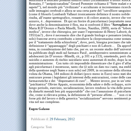
addirittura si indicano possibili disturbi futuri (richiamando il dottor Knock
Romains, l’ “antipsicoanalista” Gerard Pommier richiama il “Siete malati e 
sapete!”), nel mondo più “civilizzato” e acculturato si incrementano ricerch
sulle immagini cerebrali e allora se una certa parte del “cavolfiore sanguino
(come il filosofo Lombardi Vallauri ironicamente definisce il nostro nobile
risulta, all’esame spettografico, rossastro o di colore arancio, invece che ve
azzurro, è…depressione. Di qui un fiorire di psicofarmaci (soprattutto neuro
dove anche la denominazione è flou, ma si confronti il libro “
Sorvegliato 
Maria R.D’Oronzo e Paola Minelli, Torino, Nautilus, 2009), sorta di “lobo
medica”, invece che chirurgica, per usare l’espressione di Henry Laborit, 
1951(sic!) , dove è necessario dire che il grande biologo e pensatore (etol
solo) francese aveva contribuito a introdurre la clorpromazina come sostan
per il “trattamento della schizofenia”, dove, però, bisogna precisare che tale
definizione è “appannaggio” degli psichiatri e non di Laborit… Da approfo
tema, in considerazione del fatto che, per es. un recente studio dell’universi
ha pubblicato degli studi sul farmaco Paxil , antidepressivo somministrato 
adolescenti (in D’oronzo -Minelli, cit., p.101 e p.113), omettendo, però che 
suicidio e aumento di rischio suicidario sono aumentati di molto, dopo la s
somministrazione. Con tutto ciò impossibile dimenticare che il giro d’affar
agli psicofarmaci è mostruoso, tanto che (è solo un dato tra i tanti, ma emb
della questione negli States e non solo) nel 2009, in occasione della riforma
voluta da Obama, 544 milioni di dollari (poco meno in Euro) sono stati sbo
assicurare presso i legislatori gli interessi della assicurazioni, come delle cas
farmaceutiche e dei “dispensatori di cure”… Mentre invece, pur in un’otti
“psichiatrica” Olivier Appaix, economista della salute e dello sviluppo, scri
lungo periodo, esercizio, socializzazione, lavoro rendono la vita delle perso
da disturbi mentali ben più sopportabile” che con l’assunzione di psicofarm
che, come si rilevava prima, la definizione di “persone affette…. ” non ci in
forse più del lavoro e della generica “socializzazione” servono sentimenti po
vita nel suo complesso.
Eugen Galasso
Pubblicato il:
29 February, 2012
Categoria:
Testi