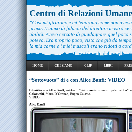
Centro di Relazioni Uman
“Così mi girarono e mi legarono come non aveva
prima. L’uomo di fiducia del direttore mostrò ce
abilità. Avevo cercato di guadagnare quel poco 
potevo. Era proprio poco, visto che già da temp
la mia carne e i miei muscoli erano ridotti a cord
"Il Vagabondo delle stelle"
d
HOME
CHI SIAMO
CLIP
LIBRI
PRE
“Sottovuoto” di e con Alice Banfi: VIDEO
Dibattito
con Alice Banfi, autrice di “
Sottovuoto
: romanzo psichiatrico”, 
Colacicchi
, Maria D’Oronzo, Eugen Galasso.
VIDEO
Alice Banfi