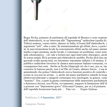
Roger Pycha, primario di psichiatria all’ospedale di Brunico e noto sostenit
dell’elettroshock, in un’intervista alla “Tageszeitung” sudtirolese (quella di
Tribus) sostiene, contro tutti/e, almeno in Italia, la bontà dell’elettroshock, 
argomenti “soft”, oltre a tutto: A) minimizzandone gli effetti, dove, a parte l
sé, la narcosi/anestesia locale ha notoriamente effetti anche sul piano strett
medico (ogni anestesia, anche locale, è comunque un problema, come noto,
sede odontoiatrica – ciò vale a fortiori per ogni intervento chirurgico, anch
di scarsa entità); B) la protesta anti-elettroshock sarebbe, Pycha dicit (ma an
giornale avalla questa tesi), un fenomeno soprattutto italiano e di sinistra, il
pubblico sudtirolese favorisce la classica associazione Italiani=comunisti, co
conseguenze ben note. Anche se Pycha (diamogli ciò che è suo, pur se, ri
contrario le famose parole, non è né Dio né Cesare, almeno finora…) usa to
ammettendo che prima l’elettroshock aveva funzioni punitive-di controllo s
(come se ora non ne avesse…), anche sul piano psichiatrico estende la terap
elettroconvulsivante a categorie comunque non omologate, in genere, come
“maniaci”. Ora, a parte la giusta contestazione delle tassonomie psichiatrich
e Antonucci docent, non Pycha, ovviamente), neppure la limitazione dell’e
a persone con “depressione grave” (Giovanni Cassano, per es.) al primario
dell’ospedale brunicense basta più… Fate voi…
Eugen Galasso
Pubblicato il:
4 September, 2017
Categoria:
Notizie