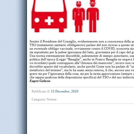
Sentire il Presidente del Consiglio, evidentemente non a conoscenza della q
TSO (trattamento sanitario obbligatorio) parlare del non ricorso a questo s
un eventuale obbligo vaccinale, ovviamente contro il COVID, sconcerta sia 
sia soprattutto per la palese ignoranza del fatto, gravissima per il capo del 
Una norma estremamente discutibile, palesemente di stampo autoritario, usa
politica dell’epoca (Legge “Basaglia”, anche se Franco Basaglia ne negava l
va ricordato) quale contrappeso alla”chiusura dei manicomi”, invero non re
dovrebbe sparire dal vocabolario, anche perché Conte non ha parlato di “u
metaforico del termine”, ma lo ha usato senza remora, il che, ancora una vo
grave sia per l’ignoranza della cosa, sia per la tacita approvazione (sempr
che sappia qualcosa della disposizione specifica) del TSO e del suo indi
Eugen Galasso
Pubblicato il:
15 December, 2020
Categoria:
Notizie