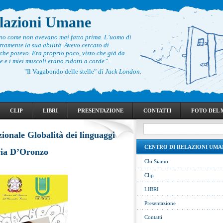
elazioni Umane
ono come non avevano mai fatto prima. L’uomo di
rtamente la sua abilità. Avevo cercato di
he potevo. Era proprio poco, visto che già da
 e i miei muscoli erano ridotti a corde”.
"Il Vagabondo delle stelle"
di Jack London.
CLIP
LIBRI
PRESENTAZIONE
CONTATTI
FOTO DEL
ionale Globalità dei linguaggi
CENTRO DI RELAZIONI UMA
ria D’Oronzo
Chi Siamo
Clip
LIBRI
Presentazione
Contatti