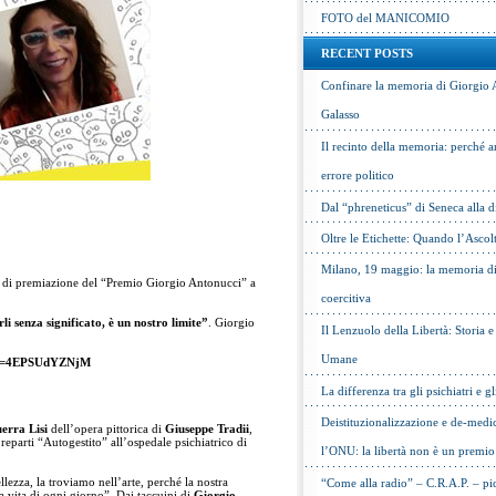
FOTO del MANICOMIO
RECENT POSTS
Confinare la memoria di Giorgio 
Galasso
Il recinto della memoria: perché a
errore politico
Dal “phreneticus” di Seneca alla
Oltre le Etichette: Quando l’Ascol
Milano, 19 maggio: la memoria di 
a di premiazione del “Premio Giorgio Antonucci” a
coercitiva
i senza significato, è un nostro limite”
. Giorgio
Il Lenzuolo della Libertà: Storia 
Umane
h?v=4EPSUdYZNjM
La differenza tra gli psichiatri e gl
Deistituzionalizzazione e de-medic
erra Lisi
dell’opera pittorica di
Giuseppe Tradii
,
 reparti “Autogestito” all’ospedale psichiatrico di
l’ONU: la libertà non è un premio
llezza, la troviamo nell’arte, perché la nostra
“Come alla radio” – C.R.A.P. – pic
la vita di ogni giorno”. Dai taccuini di
Giorgio