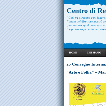
Centro di R
“Così mi girarono e mi legar
fiducia del direttore mostrò ce
guadagnare quel poco spazio c
tempo avevo perso la mia carne
HOME
CHI SIAMO
25 Convegno Internaz
“Arte e Follia” – Ma