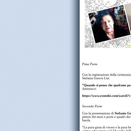
Pima Parte
Con la registrazione della cerimoni
Stefania Guerra Lisi.
“Quando si pensa che qualcuno parl
Antonucci
https://www.youtube.com/watc
Seconda Parte
Con la presentazione di
Stefania Gu
pittore dei muri e porte e quadri dei
Imola.
“La pura gioia di vivere e la pura be
cattiva educazione c’è l’ha tolta dal