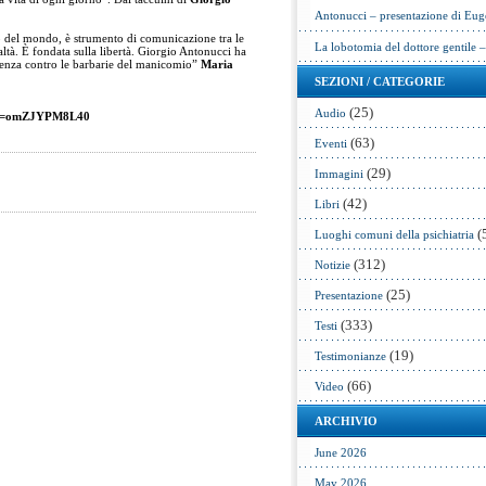
Antonucci – presentazione di Eug
o del mondo, è strumento di comunicazione tra le
La lobotomia del dottore gentile 
altà. È fondata sulla libertà. Giorgio Antonucci ha
stenza contro le barbarie del manicomio”
Maria
SEZIONI / CATEGORIE
(25)
Audio
h?v=omZJYPM8L40
(63)
Eventi
(29)
Immagini
(42)
Libri
(
Luoghi comuni della psichiatria
(312)
Notizie
(25)
Presentazione
(333)
Testi
(19)
Testimonianze
(66)
Video
ARCHIVIO
June 2026
May 2026