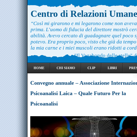
Centro di Relazioni Uman
“Così mi girarono e mi legarono come non aveva
prima. L’uomo di fiducia del direttore mostrò ce
abilità. Avevo cercato di guadagnare quel poco 
potevo. Era proprio poco, visto che già da temp
la mia carne e i miei muscoli erano ridotti a cord
"Il Vagabondo delle stelle"
d
HOME
CHI SIAMO
CLIP
LIBRI
PRE
Convegno annuale – Associazione Internazion
Psicoanalisi Laica – Quale Futuro Per la
Psicoanalisi