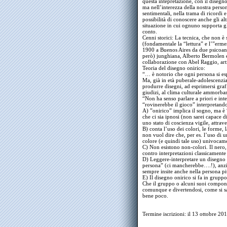
questa intepretazione, con il disegn
ma nell’interezza della nostra pers
sentimentali, nella trama di ricordi e
possibilità di conoscere anche gli a
situazione in cui ognuno supporta gl
conto.
Cenni storici: La tecnica, che non è
(fondamentale la “lettura” e l’”erme
1900 a Buenos Aires da due psicoana
però) junghiana, Alberto Bermolen 
collaborazione con Abel Raggio, artis
Teoria del disegno onirico:
“… è notorio che ogni persona si es
Ma, già in età puberale-adolescenzia
produrre disegni, ad esprimersi graf
giudizi, al clima culturale ammorba
“Non ha senso parlare a priori e int
“rovinerebbe il gioco” interpretando
A) ”onirico” implica il sogno, ma è
che ci sia ipnosi (non sarei capace di
uno stato di coscienza vigile, attrav
B) conta l’uso dei colori, le forme, 
non vuol dire che, per es. l’uso di un
colore (e quindi tale uso) univoc
C) Non esistono non-colori. Il nero, 
contro interpretazioni classicamente
D) Leggere-interpretare un disegno 
persona” (ci mancherebbe….!), anzi t
sempre insite anche nella persona p
E) Il disegno onirico si fa in gruppo
Che il gruppo o alcuni suoi compone
comunque e divertendosi, come si sa
bene poco.
Termine iscrizioni: il 13 ottobre 20