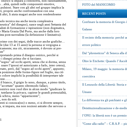
o onirico si impara a conoscersi, non razionalmente,
on…alità, quindi nelle componenti emotive,
FOTO del MANICOMIO
 pulsioni. Stare con gli altri nel gruppo implica la
ltri, proprio anche confrontandosi con una
RECENT POSTS
i altri, li aiuta magari anche non rendendosene
 solo tecnica ma anche teoria complessiva
Confinare la memoria di Giorgio 
neutica” del disegno), nasce negli anni Settanta del
listi di formazione e ispirazione (non dogmatica,
Galasso
e Maria Grazia Dal Porto, ma anche dalla loro
ta post-surrealista (la definizione è limitativa).
Il recinto della memoria: perché a
prime con dei segni, delle tracce anche grafiche…
le (dai 13 ai 15 anni) la persona si vergogna a
errore politico
icamente; ma ciò, sicuramente, è dovuto ai pre-
nte”
Dal “phreneticus” di Seneca alla
erpretando prima il disegno onirico, perché si
 i disegni prima che si facciano.
Oltre le Etichette: Quando l’Ascol
 “sogno” ad occhi aperti, senza che si dorma, senza
 usare l’ipnosi né autorizzato a farlo, inter cetera),
ersato, però, dal “sogno ad occhi aperti”, appunto;
Milano, 19 maggio: la memoria di 
la posizione delle forme-figure nel foglio, ma ciò
 colore implichi la possibilità di interpretare tale
coercitiva
amente……
il bianco, il grigio lo sono, dunque, a pieno titolo,
Il Lenzuolo della Libertà: Storia 
 “accettate” quanto oltremodo fallaci;
onirico non vuol dire in alcun modo “giudicare la
Umane
utelarne la privacy, capirne le grandi potenzialità,
iù schiva, meno “appariscente”;
, non da soli.
La differenza tra gli psichiatri e gl
nti si conosca(no) o meno, ci si diverte sempre,
, si impara, ma non nozioni astratte che servono a
Deistituzionalizzazione e de-medic
l’ONU: la libertà non è un premio
11
“Come alla radio” – C.R.A.P. – pic